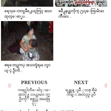
ရေသ့ေတာင္ၿမိဳ႕ေပၚတြင္ ဆႏၵ
ၿမိဳ႕နယ္အလိုက္ ႐ႈပ္ေထြးမီးႀ
ထုတ္ေဖာ္ၿပ...
ကိဳးမ်ား...
စရဖ တပ္ၾကပ္ အသတ္ခံရမႈ လူင
ယ္ ၄ ဦးကိ...
PREVIOUS
NEXT
ကရင္ပါတီေခါင္းေ
ရန္ကုန္ ျမိဳ ့သစ္ စီမံ
ဆာင္နဲ႔ လယ္သမား ၁၇
ကိန္း အတည္ျပဳ
ဦးကုိ စစ္တပ္က အမႈဖြ
င့္