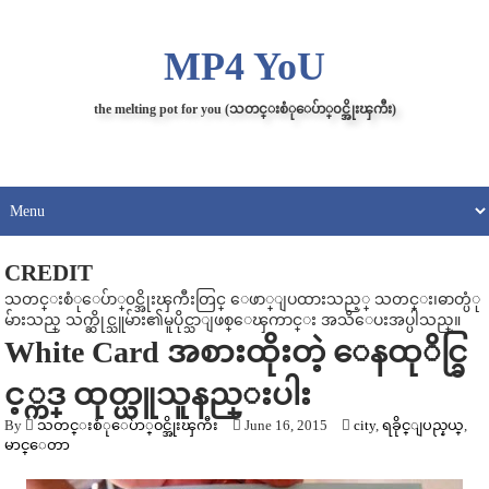
MP4 YoU
the melting pot for you (သတင္းစံုေပ်ာ္၀င္အိုးၾကီး)
CREDIT
သတင္းစံုေပ်ာ္၀င္အိုးၾကီးတြင္ ေဖာ္ျပထားသည့္ သတင္း၊ဓာတ္ပံု
မ်ားသည္ သက္ဆိုင္သူမ်ား၏မူပိုင္သာျဖစ္ေၾကာင္း အသိေပးအပ္ပါသည္။
White Card အစားထိုးတဲ့ ေနထုိင္ခြ
င့္ကဒ္ ထုတ္ယူသူနည္းပါး
By
သတင္းစံုေပ်ာ္၀င္အိုးၾကီး
June 16, 2015
city
,
ရခိုင္ျပည္နယ္
,
ေမာင္ေတာ