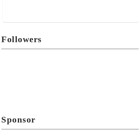
Followers
Sponsor