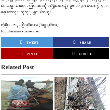
စၥလာမ္ဘာသာ၀င္ေတြအေရးကို ႏိုင္ငံတကာနဲ႔ ပူးေပါင္း ေဆာင္ရြက္ေ
နေၾကာင္း ထုတ္ျပန္ထားပါတယ္။
ကိုမိုးေဇာ္ / ဗြီအုိေအ (ျမန္မာပုိင္း)
http://burmese.voanews.com
TWEET
SHARE
PIN IT
CIRLCE
Related Post