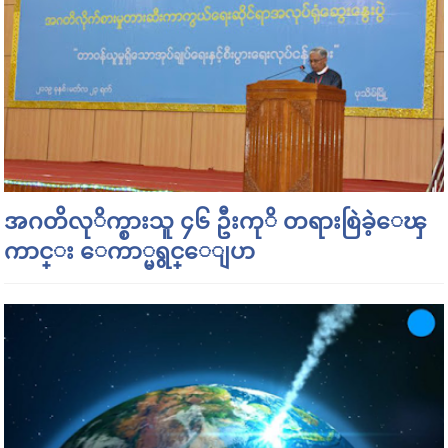
အဂတိလုိက္စားသူ ၄၆ ဦးကုိ တရားစြဲခဲ့ေၾ
ကာင္း ေကာ္မရွင္ေျပာ