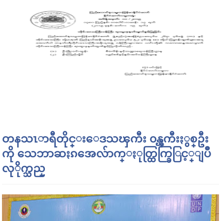
တနသၤာရီတိုင္းေဒသၾကီး ၀န္ၾကီးႏွစ္ဦး
ကို သေဘာဆႏၵအေလ်ာက္ႏုတ္ထြက္ခြြင့္ျပဳ
လုိုက္သည္