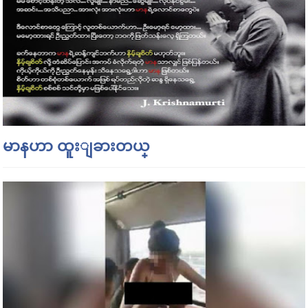
မာနဟာ ထူးျခားတယ္