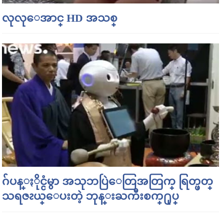
လုလုေအာင္ HD အသစ္
ဂ်ပန္ႏိုင္ငံမွာ အသုဘပြဲေတြအတြက္ ရြတ္ဖတ္
သရဇၩယ္ေပးတဲ့ ဘုန္းႀကီးစက္႐ုပ္