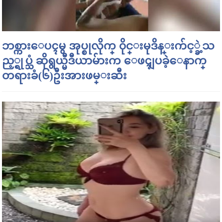
ဘစ္ကားေပၚမွ အုပ္စုလိုက္ ၀ိုင္းမုဒိန္းက်င့္ခဲ့သ
ည့္ရုပ္သံ ဆိုရွယ္မီဒီယာမ်ားက ေဖၚျပခဲ့ေနာက္
တရားခံ(၆)ဦးအားဖမ္းဆီး