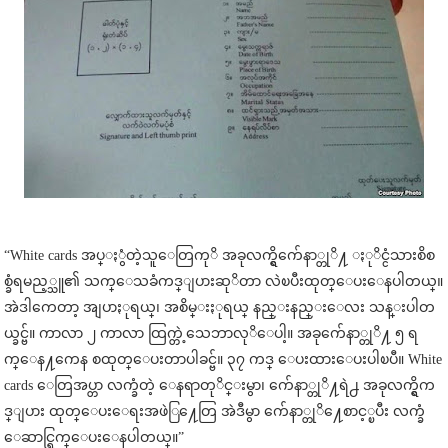
“White cards အပ္ႏွံတဲ့သူေတြကုိ အခုလက္ရွိက်ေနာ္တုိ႔ ႏုိင္ငံသားစိစ
စ္ခံရမည့္သူ၏ သက္ေသခံကဒ္ျပားဆုိတာ လဲၿပီးထုတ္ေပးေနပါတယ္။
အဲဒါကေတာ့ အျပာႏုရယ္၊ အစိမ္းႏုရယ္ နည္းနည္းေလး သန္းပါတ
ယ္ခင္ဗ်။ ကာလာ ၂ ကာလာ ထြက္တဲ့သေဘာလုိေပါ့။ အခုက်ေနာ္တုိ႔ ၅ ရ
က္ေန႔ကေန စထုတ္ေပးတာပါခင္ဗ်။ ၃၇ ကဒ္ ေပးထားေပးပါၿပီ။ White
cards ေတြအပ္တာ လက္ခံတဲ့ ေနရာတုိင္းမွာ၊ က်ေနာ္တုိ႔ရဲ႕ အခုလက္ရွိက
ဒ္ျပား ထုတ္ေပးေရးအဖဲြ႔ေတြ အဲဒီမွာ က်ေနာ္တုိ႔ေစာင့္ၿပီး လက္ခံ
ေဆာင္ရြက္ေပးေနပါတယ္။”