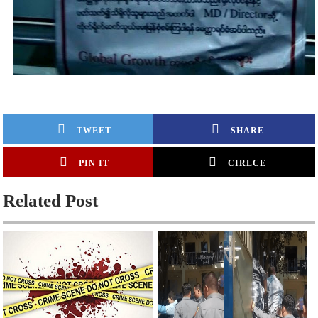
TWEET
SHARE
PIN IT
CIRLCE
Related Post