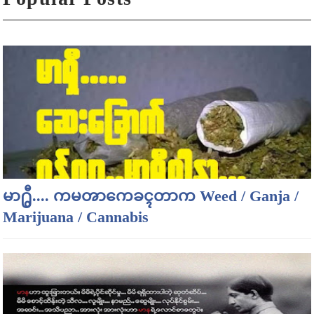
မာ႐ွီ.... ကမၻာကေခၚတာက Weed / Ganja /
Marijuana / Cannabis