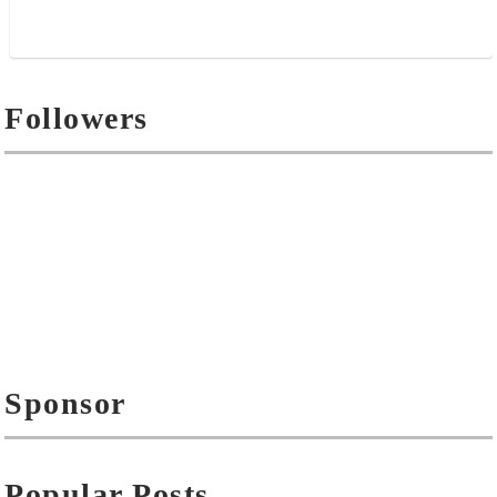
Followers
Sponsor
Popular Posts