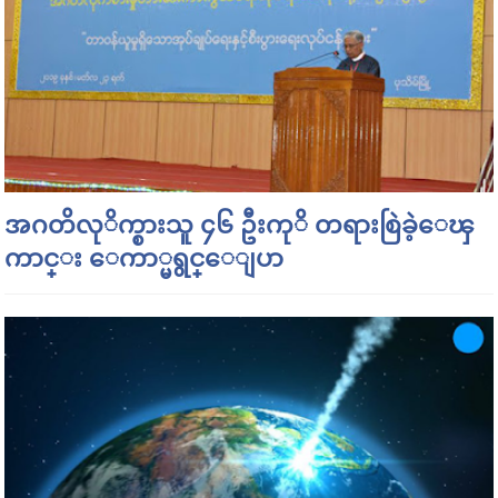
အဂတိလုိက္စားသူ ၄၆ ဦးကုိ တရားစြဲခဲ့ေၾ
ကာင္း ေကာ္မရွင္ေျပာ