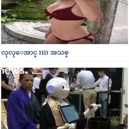
လုလုေအာင္ HD အသစ္