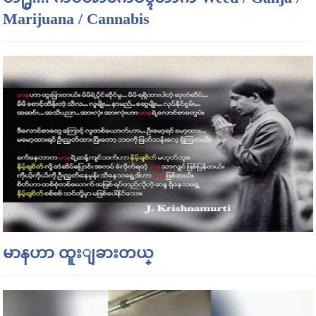
Marijuana / Cannabis
မာနဟာ ထူးျခားတယ္