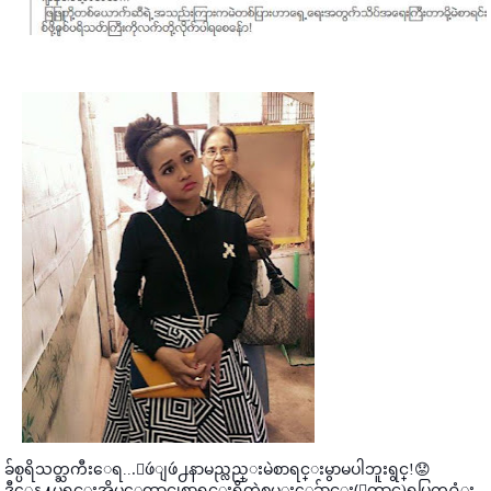
ခ်စ္ပရိသတ္ႀကီးေရ...ျဖဴျဖဴ႕နာမည္လည္းမဲစာရင္းမွာမပါဘူးရွင္!😟
ဒီေန႔မူရင္းအိမ္ေထာင္စုစာရင္းရွိတဲ့စမ္းေခ်ာင္း(ေတာင္)ရပ္ကြက္႐ံုး