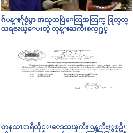
ဂ်ပန္ႏိုင္ငံမွာ အသုဘပြဲေတြအတြက္ ရြတ္ဖတ္
သရဇၩယ္ေပးတဲ့ ဘုန္းႀကီးစက္႐ုပ္
တနသၤာရီတိုင္းေဒသၾကီး ၀န္ၾကီးႏွစ္ဦး