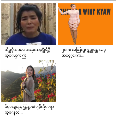
အိမ္အမွဳအခင္းေၾကာင့္ငိုရိွဳ
၂၀၁၈ အတြက္ဖက္ရွင္ဘုရင္မ သင္
က္ေၾကကြဲ...
ဇာ၀င့္ေက...
ခ်င္းျပည္နယ္တြန္းဇံျမိဳ့ကိုေရာ
က္ေနတ...