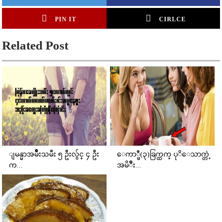
PIN IT
CIRLCE
Related Post
ျမန္မာအမ်ိဳးသမီး ၅ ဦးလ်ွင္ ၄ ဦး
ေကာ္ဖီ(၃)ခြက္ထက္ ပုိေသာက္တဲ့
က...
အမိ်ဳး...