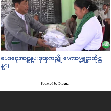
ေဒၚေအာင္ဆန္းစုၾကည္ကို ေကာ္မရွင္မွာတိုင္တ
န္း
Powered by
Blogger
.