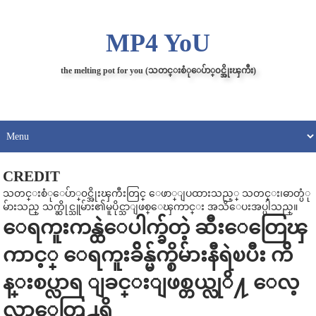
MP4 YoU
the melting pot for you (သတင္းစံုေပ်ာ္၀င္အိုးၾကီး)
CREDIT
သတင္းစံုေပ်ာ္၀င္အိုးၾကီးတြင္ ေဖာ္ျပထားသည့္ သတင္း၊ဓာတ္ပံု
မ်ားသည္ သက္ဆိုင္သူမ်ား၏မူပိုင္သာျဖစ္ေၾကာင္း အသိေပးအပ္ပါသည္။
ေရကူးကန္ထဲေပါက္ခ်တဲ့ ဆီးေတြေၾ
ကာင့္ ေရကူးခ်ိန္မ်က္စိမ်ားနီရဲၿပီး က်ိ
န္းစပ္လာရ ျခင္းျဖစ္တယ္လုိ႔ ေလ့
လာေတြ႕ရွိ