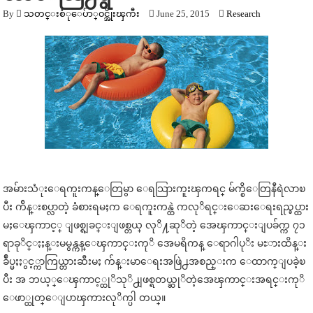
By
သတင္းစံုေပ်ာ္၀င္အိုးၾကီး
June 25, 2015
Research
အမ်ားသံုးေရကူးကန္ေတြမွာ ေရသြားကူးၾကရင္ မ်က္စိေတြနီရဲလာၿ
ပီး က်ိန္းစပ္လာတဲ့ ခံစားရမႈက ေရကူးကန္ထဲ ကလုိရင္းေဆးေရးရည္ခပ္ထား
မႈေၾကာင့္ ျဖစ္ရျခင္းျဖစ္တယ္ လုိ႔ဆုိတဲ့ အေၾကာင္းျပခ်က္က ၇၁
ရာခုိင္ႏႈန္းမမွန္ကန္ေၾကာင္းကုိ အေမရိကန္ ေရာဂါပုိး မႊားထိန္း
ခ်ဳပ္မႈႏွင့္ကာကြယ္တားဆီးမႈ က်န္းမာေရးအဖြဲ႕အစည္းက ေထာက္ျပခဲ့ၿ
ပီး အ ဘယ့္ေၾကာင့္ထုိသုိ႕ျဖစ္ရတယ္ဆုိတဲ့အေၾကာင္းအရင္းကုိ
ေဖာ္ထုတ္ေျပာၾကားလုိက္ပါ တယ္။