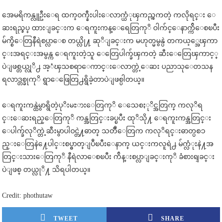
အေမရိကန္လူဦးေရ ထက္ဝက္နီးပါးေလာက္ယံုၾကည္ၾကတဲ့ ကလိုရင္း ေ
ဆးရည္ခပ္ ထားျခင္းက ေရကူးကန္ေရေတြကုိ ဝါက်င္ေနာက္က်ိေစၿပီး
မ်က္စိေတြနီရဲစပ္လာေစ တယ္လို႔ ဆုိျခင္းက မဟုတ္မမွန္ပဲ တကယ့္အေၾကာ
င္းအရင္းအမွန္က ေရကူးတဲ့သူ ေတြေပါက္ခ်ၾကတဲ့ ဆီးေတြေၾကာင့္
ပဲျဖစ္တယ္လုိ႕ အ့ံၾသစရာေကာင္းေလာက္တဲ့ေဆး ပညာသုေတသန
ရလာဒ္တစ္ခုကုိ ရွာေဖြေတြ႕ရွိခဲ့တာပဲျဖစ္ပါတယ္။
ေရကူးကန္ထဲမွာရွိတဲ့ပုိးမႊားေတြကုိ ေသေစႏုိင္အတြက္ ကလုိရ
င္းေဆးရည္ေတြကုိ ကန္အတြင္းခပ္ၿပီး ထုိသို႔ ေရကူးကန္အတြင္း
ေပါက္ခ်လုိက္တဲ့ဆီးမွာပါဝင္တဲ႔ဓာတ္ သတၱဳေတြက ကလုိရင္းဓာတ္ပစၥ
ည္းေတြနဲ႔ေပါင္းစပ္ဓာတ္ျပဳၿပီးေနာက္ ယင္းကလူရဲ႕ မ်က္လံုးနဲ႔အ
တြင္းသားေတြကုိ နီရဲလာေစၿပီး က်ိန္းစပ္လာျခင္းကုိ ခံစားရျခင္း
ပဲျဖစ္ တယ္လုိ႔ သိရပါတယ္။
Credit: phothutaw
TWEET
SHARE