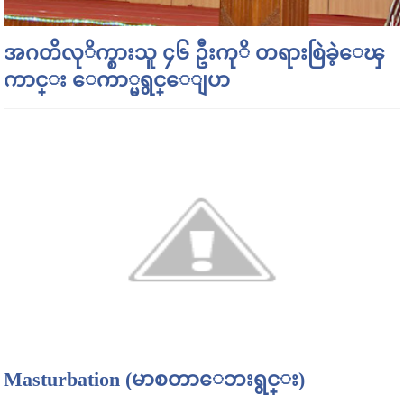
အဂတိလုိက္စားသူ ၄၆ ဦးကုိ တရားစြဲခဲ့ေၾ
ကာင္း ေကာ္မရွင္ေျပာ
Masturbation (မာစတာေဘးရွင္း)