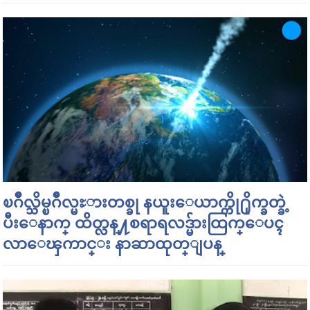
ၿဂိဳလ္သိမ္ၿဂိဳလ္မႊားတစ္ခု နယူးေယာက္ကို႐ိုက္ခတ္ခဲ့
ပီးေနာက္ ထိတ္လန္႔စရာရလဒ္မ်ားထြက္ေပၚ
လာေၾကာင္း နာဆာထုတ္ျပန္