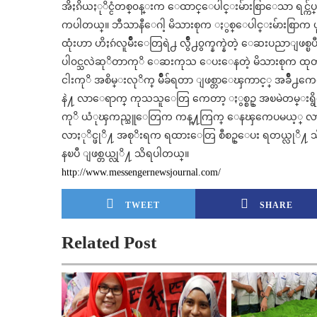
အိႏၵိယႏုိင္ငံတစ္၀န္းက ေထာင္ေပါင္းမ်ားစြာေသာ ရင္က်ပ
ကပါတယ္။ ဘီသာနီေဂါ့ မိသားစုက ႏွစ္ေပါင္းမ်ားစြာက ပုိ
ထုံးဟာ ဟိႏၵဴလူမ်ဳိးေတြရဲ႕ လွ်ဳိ႕၀ွက္နက္နဲတဲ့ ေဆးပညာျဖစ္
ပါ၀င္သလဲဆုိတာကုိ ေဆးကုသ ေပးေနတဲ့ မိသားစုက ထုတ္ေဖ
ငါးကုိ အစိမ္းလုိက္ မ်ဳိခ်ရတာ ျဖစ္တာေၾကာင့္ အခ်ဳိ
နဲ႔ လာေရာက္ ကုသသူေတြ ကေတာ့ ႏွစ္စဥ္ အၿမဲတမ္းရ
ကုိ ယံုၾကည္သူေတြက ကန္႔ကြက္ ေနၾကေပမယ့္ လာေ
လာႏုိင္ဖုိ႔ အစုိးရက ရထားေတြ စီစဥ္ေပး ရတယ္လုိ႔ 
နၿပီ ျဖစ္တယ္လုိ႔ သိရပါတယ္။
http://www.messengernewsjournal.com/
TWEET
SHARE
Related Post