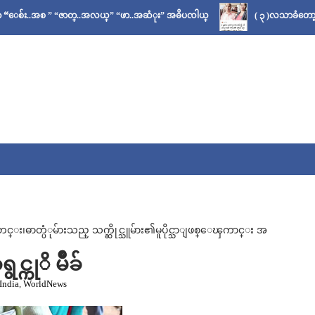
 ” “ဇာတ္..အလယ္” “ဖာ..အဆံုး” အဓိပၸါယ္
( ၃ )လသာခံတော့မယ်လို့ သိခ
ဓာတ္ပံုမ်ားသည္ သက္ဆိုင္သူမ်ား၏မူပိုင္သာျဖစ္ေၾကာင္း အ
င္ကုိ မ်ဳိခ်
India
,
WorldNews