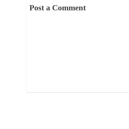
Post a Comment