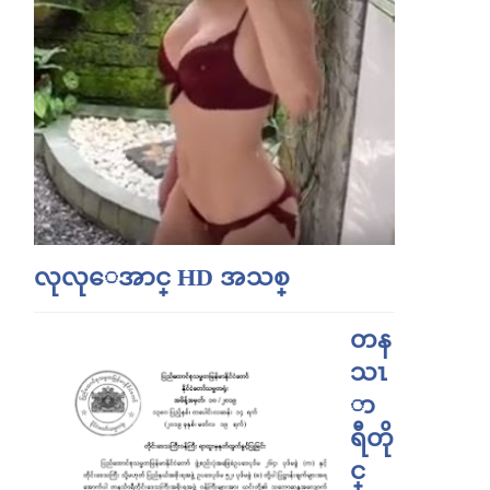
လုလုေအာင္ HD အသစ္
တန
သၤ
ာ
ရီတို
င္