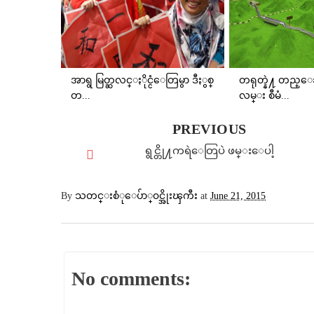
အာရွ မြတ္ဆလင္ႏိုင္ငံေတြမွာ ဒီႏွစ္
တရုတ္နဲ႔ တည္ေ
တ...
လမ္း စီမံ...
PREVIOUS
ရွင္တို႔ကရဲေတြပဲ ဖမ္းေပါ့
By
သတင္းစံုေပ်ာ္၀င္အိုးၾကီး
at
June 21, 2015
No comments: