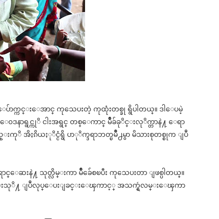
ပ်ာက္ကင္းေအာင္ ကုသေပးတဲ့ ကုထုံးတစ္ခု ရွိပါတယ္။ ဒါေပမဲ့
ေ၀ဒနာရွင္ကုိ ငါးအရွင္ တစ္ေကာင္ မ်ဳိခ်ခုိင္းလုိက္တာနဲ႔ ေရာ
ုိ အိႏၵိယႏုိင္ငံရွိ ပာုိက္ဒရာဘတ္ၿမိဳ႕မွာ မိသားစုတစ္စုက ျပဳ
ါေရာင္ေဆးနဲ႔ သုတ္လိမ္းကာ မ်ဳိခ်ေစၿပီး ကုသေပးတာ ျဖစ္ပါတယ္။
ီး ယင္းသုိ႔ ျပဳလုပ္ေပးျခင္းေၾကာင့္ အသက္ရွဴလမ္းေၾကာ