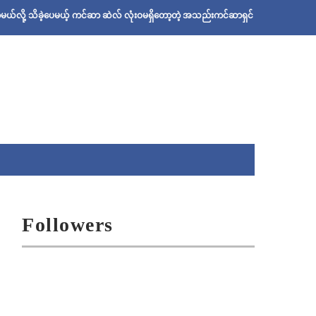
ဲ့ပေမယ့် ကင်ဆာ ဆဲလ် လုံးဝမရှိတော့တဲ့ အသည်းကင်ဆာရှင် ဦးစိုးသန်းရဲ့ ဆေးနည်း
Followers