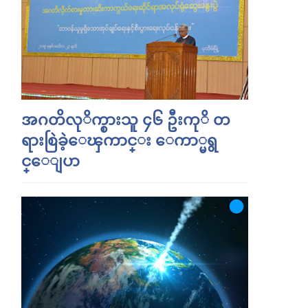
အဂတိလုိက္စားသူ ၄၆ ဦးကုိ တ
ရားစြဲခဲ့ေၾကာင္း ေကာ္မရွ
င္ေျပာ