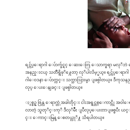
ရင္က်ပ္ေရာဂါ ေပ်ာက္ခ်င္ရင္ ေဆးေတြ ေသာက္စရာ မလုိဘဲ ေ
အနည္းငယ္ သတၱိရွိဖုိ႔ေတာ့ လုိပါလိမ့္မယ္။ ရင္က်ပ္ေရာဂါ 
ဂါေ၀ဒနာ ေပ်ာက္ကင္း သက္သာသြားမွာ ျဖစ္ပါတယ္။ ဒီကုသနည္းက
လုပ္ ေပးေနျခင္း ျဖစ္ပါတယ္။
ႏွစ္စဥ္ ဇြန္လ ေရာက္တဲ့အခါတိုင္း ငါးအရွင္တစ္ေကာင္ကို အ၀
လာတဲ့ သူတုိင္းကုိ ဒီလုိမ်ဳိး ျပဳလုပ္ေပးတာျဖစ္ၿပ
င္း ေကာင္းမြန္ ေစတယ္လုိ႔ သိရပါတယ္။