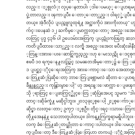
လည္း ႏွစ္ခုလံုး လုပ္ေနတာပါ၊ ့ဒါေပမယ့္ ေျပာရမယ္ဆိုရ
ပ္ခဲ့တာလည္း ၾကာျပီ။ ေတာ္ေတာ္လည္း ၀ါရင့္ခဲ့ျပီ။ ေနာ
တယ္။ အဲ့ဒီလိုပဲ ျပည္သူလူထုရဲ႔ အင္အားကိုပဲ အားကိုးတ
က်င္းပေနဆဲ ၁၂ ႀကိမ္ေျမာက္လႊတ္ေတာ္ အစည္းအေဝးတြင
လတြင္ ပုဒ္မ ၄၃၆ ပါ ဥပေဒမ်ားအတြက္ ျပည္လုံးကၽြတ္ ဆႏၵ
ကတိျပဳထားေသာ္လည္း လက္ရွိ အစည္းအေဝး ၿပီးဆုံးခါနီးသည္
့တြန္းအားေပးေဆာင္ရြက္မည္နည္းဟု ေမးသည္ကို ေဒၚစ
ဧၿပီ ၁၀ ရက္ေန႔လည္တြင္ သမၼတအိမ္ေတာ္၌ ေတြ ့ဆု
ဒ ျပင္ဆင္ႏိုင္ေရးအတြက္ အားေကာင္းေသာ အေထာက္အပံ
ေတြ႔ဆံုပြဲဆိုေတာ့ ဘာေတြျဖစ္လာမလဲ ဆိုတာ ေျပာရတာ
ခ်ိန္ကုန္ရင္လည္း ကုန္သြားမွာေပါ့” ဟု အရႊန္းေဖာက္ကာ ေျဖ
သို ့ရာတြင္ ေျခာက္ပြင့္ဆိုင္ေတြ ့ဆုံပြဲအေပၚ သူမက 
တာင္းဆိုခ်က္နဲ႔ မဆိုင္ပါဘူး။ ၂၀၁၃ခုႏွစ္ေပါ့ ၂ႏွစ္ေက
ဆိုင္မွာ လႊတ္ေတာ္ ဥကၠ႒ ႏွစ္ဦး၊ တိုင္းရင္းသားေတြက ေရ
တို႔အေနနဲ႔ သေဘာတူပါတယ္။ ဒါကန္႔ကြက္စရာမရွိပါဘူး
လက္ ခံေတြ႔ဆံုတယ္ဆိုတာ ေကာင္းပါတယ္။ ဒါေပမယ္
က္ျပီးေတာ့ ဒီေတြ႔ဆံုပြဲေတြဟာ တကယ္ပဲ ႏိုင္ငံ့အတြက္