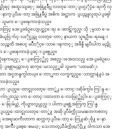
င္ အထူးသျဖင့္ အဖြဲ႔ခ်ဳပ္က လႊတ္ေတာ္ျပင္ပႏိုင္ငံေရးကို လု
က္ျပီးေတာ့ အဖြဲ႔ခ်ဳပ္ရဲ အဓိက အင္အားက ျပည္သူလူထုပဲျဖစ္ပါ
ယ္” ဟု သူမက ေျဖၾကားခဲ့သည္။
္ အေျခခံဥပေဒျပင္ဆင္ေရး ေဆာင္ရြက္မည္၊ သို ့မွသာ ေမ
ခံယူပြဲ က်င္းပႏိုင္မည္ဟု လႊတ္ေတာ္ နာယက သူရဦးေရႊမန္း
အထိ အစပင္ မပ်ိဳးႏိုင္ေသာေၾကာင့္ အခ်ိန္မီ မျပီးပါက မည္သို
ုက ေျဖၾကားခဲ့ျခင္းျဖစ္သည္။
ံၾကမည့္ ေျခာက္ပြင့္ဆိုင္ အစည္းအေဝးသည္ အေျခခံဥပေ
့ ျဖစ္လာမည္လားဟု ဆက္ေမးသည့္အခါ သူမက “ပထမဆံုး
 အင္မတန္ခက္ပါတယ္။ ေတာ္ၾကာ လက္ဖက္ရည္ေသာက္တာနဲ႔ပဲ အ
ၾကားခဲ့သည္။
“ဒါဟာ ျပည္ေထာင္စုလႊတ္ေတာ္ရဲ႕ ေတာင္းဆိုခ်က္ပါ။ ကြ်န္မ ေ
်ာ္ေက်ာ္ကတည္းက ေတာင္းထားတာ ေလးပြင့္ဆိုင္ပါ။ ေျခာက္ပြင့္
ြးခ်ယ္တဲ့ ကိုယ္စားလွယ္လည္း ပါတာျဖစ္တဲ့အတြက္ ကြ်န္မ
။ ျပည္ေထာင္စုလႊတ္ေတာ္ရဲ႔ အဆိုျပဳခ်က္ကိုသမၼတကစတင္
့ အေရးႀကီးတာက ဆက္လက္ျပီးေတာ့ ေတြ႔ဆံုဖို႔ ေနာ
 အက်ိဳးျဖစ္ေစမယ့္ သေဘာတူညီခ်က္ကိုရႏိုင္ဖို႔ ဒါကသာ အေ