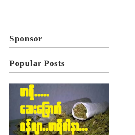
Sponsor
Popular Posts