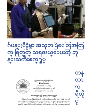
ဂ်ပန္ႏိုင္ငံမွာ အသုဘပြဲေတြအတြ
က္ ရြတ္ဖတ္ သရဇၩယ္ေပးတဲ့ ဘု
န္းႀကီးစက္႐ုပ္
တန
သၤ
ာ
ရီတို
င္