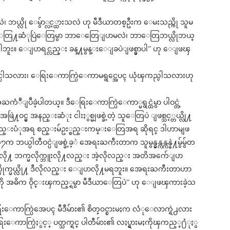
မလဲ၊ ဘယ္လို ေမွ်ာ္လင့္ထားသလဲ ဟု မီဒီယာတစ္ဦးက ေမးသည္ကို သူမ
ေတြ႔ဆံုပြဲေတြမွာ ဘာေတြေျပာမလဲ၊ ဘာေတြဘယ္လိုဘယ္
ုင္ပါဘူး။ ေျပာရင္လည္း ခန္႔မွန္းေျခပဲျဖစ္မွာပါ” ဟု ေျဖၾ
ထင္ပါသလား၊ ေရြးေကာက္ပြဲေကာမရွင္အေပၚ ယုံၾကည္ပါသလားဟု
ကံဳျပဳခဲ့ပါတယ္။ ဒီေရြးေကာက္ပြဲေကာ္မရွင္ထဲမွာ ပါဝင္တဲ့
င္မွ အနည္းဆံုး ငါးႏွစ္မျဖစ္ခဲ့တဲ့ သူေတြပဲ ျဖစ္သင့္တယ္လို႔
ဲ႔စည္းပံုအရ စည္းမ်ဥး္စည္းကမ္းေတြအရ ဆိုရင္ ဒါဟာမျဖ
ယ္ပါတီဝင္ပဲျဖစ္ခဲ့ခ့ဲ အေရးႀကီးတာက သူမွန္မွန္ကန္ကန္နဲ႔မွ်မွ်တ
စ္ခဲ့လို႔ ဘက္မလိုက္ဘူးလို႔လည္း အဲ့လိုလည္း အတိအက်ေျပာ
 ဘက္လိုက္မယ္လို႔ ဒီလိုလည္း ေျပာလို႔မရဘူး။ အေရးႀကီးတာဟာ
ာ အဲ့ဒါကို အဓိက ဝိုင္းၾကည့္ရမွာ မီဒီယာေတြပဲ” ဟု ေျဖၾကားခဲ့သ
ရြးေကာက္ပြဲအေပၚ မီဒီမ်ား၏ စိတ္၀င္စားမႈက လံုေလာက္ရဲ႕လား
ေကာက္ပြဲႏွင့္ ပတ္သက္ရင္ ပါတီမ်ား၏ လႈပ္ရွားမႈကိုၾကည့္႐ံုႏွ