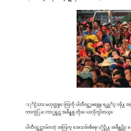
ႏုိင္ငံသား မဟုတ္သူေတြကို ပါတီ၀င္အျဖစ္ကေန ရပ္ဆုိင္းဖို႔
ကာက္ပဲြ ေကာ္မရွင္က အခ်ိန္နွစ္လ တိုးေပးလိုက္ပါတယ္။
ပါတီ၀င္အင္အားမ်ားတဲ့ အတြက္ အေသခ်ာစိစစ္ႏိုင္ဖို႔ အခ်ိန္ထ