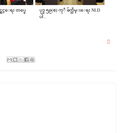
္ဆင္ေရး တပ္မေ
ပုဒ္မ ၅၉(စ) ကုိ ဖ်က္သိမ္းေရး NLD
ပါ...