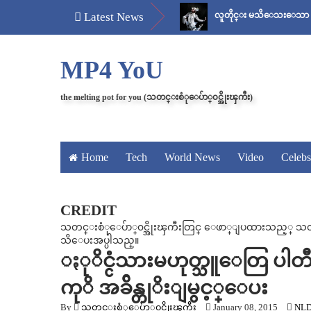
်
မန်ကျည်းချဉ် သိပ်နည်း
Latest News
လူတိုင္း မသိေသးေသာ “ေစ်း..အစ 
MP4 YoU
the melting pot for you (သတင္းစံုေပ်ာ္၀င္အိုးၾကီး)
Home
Tech
World News
Video
Celebs
CREDIT
သတင္းစံုေပ်ာ္၀င္အိုးၾကီးတြင္ ေဖာ္ျပထားသည့္ သတင္း၊
သိေပးအပ္ပါသည္။
ႏုိင္ငံသားမဟုတ္သူေတြ ပါတီ၀
ကုိ အခ်ိန္တုိးျမွင့္ေပး
By
သတင္းစံုေပ်ာ္၀င္အိုးၾကီး
January 08, 2015
NL