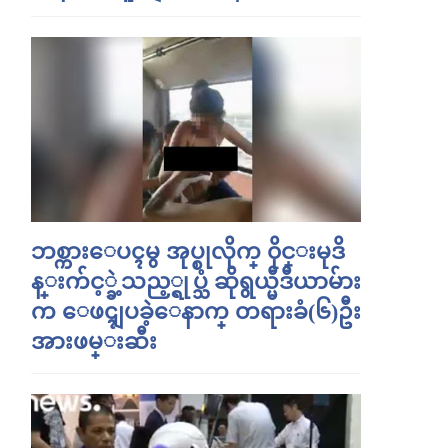
ဘစ္ကားေပၚမွ အုပ္စုလိုက္ ၀ိုင္းမုဒိ
န္းက်င့္ခဲ့သည့္ရုပ္သံ ဆိုရွယ္မီဒီယာမ်ား
က ေဖၚျပခဲ့ေနာက္ တရားခံ(၆)ဦး
အားဖမ္းဆီး