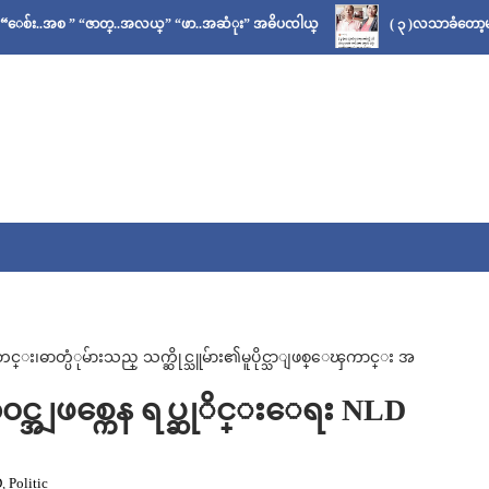
” “ဇာတ္..အလယ္” “ဖာ..အဆံုး” အဓိပၸါယ္
( ၃ )လသာခံတော့မယ်လို့ သိခဲ
ဓာတ္ပံုမ်ားသည္ သက္ဆိုင္သူမ်ား၏မူပိုင္သာျဖစ္ေၾကာင္း အ
င္အျဖစ္ကေန ရပ္ဆုိင္းေရး NLD
D
,
Politic