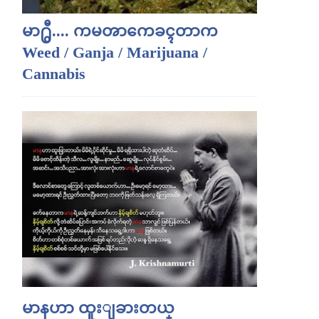
မာ႐ွီ.... ကမၻာကေခၚတာက
Weed / Ganja / Marijuana /
Cannabis
မာနဟာ ထူးျခားတယ္