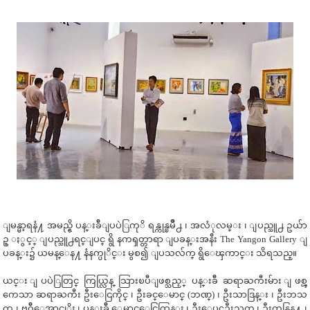
ျမန္မာ့ရနံ႔ အမည္ရွိ ပန္းခ်ီျပပဲြကုိ ရန္ကုန္ၿမိဳ႕ ၊ အလံုလမ္း ၊ ျပည္သူ႕ ဥယ်ာ
ဥ္ ႏွင့္ ျပည္သူ႕ရင္ျပင္ ရွိ နကၡတ္တာရာ ျပခန္းအနီး The Yangon Gallery ျ
ပခန္း၌ ယမန္ေန႔ နံနက္ပုိင္း မွစ၍ ျပသလ်က္ ရွိေၾကာင္း သိရသည္။
ယင္း ျပပဲြတြင္ ကြယ္လြန္ သြားၿပီျဖစ္သည့္ ပန္းခ်ီ ဆရာႀကီးမ်ား ျဖစ္ၾ
ကေသာ ဆရာႀကီး ဦးေငြကိုင္ ၊ ဦးခင္ေမာင္ (ဘဏ္) ၊ ဦးသာဒြန္း ၊ ဦးဘသ
က္ ၊ ဗဂ်ီေအာင္စုိး ၊ ပန္းခ်ီ ေမာင္ေငြထြန္း ၊ ဦးေပၚဦးသက္ ၊ ဦးကန္ညြန္႔ ၊