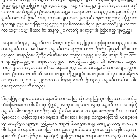
ဦးဉာဏ္ရွိန္ ၊ ဦးဉာဏ္ဘြား ၊ ဦးခင္ေမာင္ရင္ ၊ ပန္းခ်ီ ၀သုန္ ၊ ဦးေက်ာ္ေလး ၊ ဘုိ
ကေလး ေက်ာ္လႈိင္ ၊ ဦးေမာင္ေမာင္သစ္ ၊ ဆရာေစာ စသည့္ နာမည္ေက်ာ္ ပ
န္းခ်ီဆရာ ၁၆ ဦး၏ အႏုပညာ ေျပာင္ေျမာက္ၿပီး ၾကည့္႐ႈသူ တို႔အား
ရသအျပည့္ ေပးစြမ္းႏိုင္သည့္ ပန္းခ်ီကားေပါင္း ၉ဝ ေက်ာ္ကို ျပသထား
ကာ ယင္း ပန္းခ်ီကား မ်ားအနက္ ၂၁ ကားကို ေရာင္းခ် သြားမည္ ျဖစ္သည္။
ေရာင္းခ်မည့္ ပန္းခ်ီကား မ်ားမွာ ၁၉၆၁ ခုႏွစ္တြင္ ေရးဆြဲထားသည့္ ေရေ
ဆးပန္းခ်ီကား အပါအဝင္ ပန္းခ်ီကား ရွစ္ကား၊ ဆရာ ဦးကံၫြန္႔၏ ဆီေဆး
ႏွစ္ကား၊ ဆရာဦးေငြကိုင္ ၏ ဆီေဆး တစ္ကား၊ ၁၉၅၄ ခုႏွစ္တြင္ ဆရာ ဦးဉာဏ္ဘြား
ေရးဆြဲခဲ့သည့္ ေရေဆး ႏွစ္ကား၊ ဆရာဦးသာဒြန္း ၏ ဆီေဆး တစ္ကား၊
ဆရာ ဦးေက်ာ္ေလး ၏ ေရေဆးႏွင့္ ဆီေဆးပန္းခ်ီကား ေျခာက္ကား၊
ဆရာ ဦးဘသက္ ၏ ဆီေဆး တစ္ကား တို႔ျဖစ္ၿပီး ေရာင္းေစ်းမွာ အေမရိကန္
ေဒၚလာ ၁၂ဝဝ မွ ၂၅ဝဝဝ ေစ်းႏႈန္းအထိ ရွိသည့္ ပန္းခ်ီကားမ်ား ပါဝ
င္ေၾကာင္း သိရသည္။
''ဒီျပပြဲမွာ ျပသထားတဲ့ ပန္းခ်ီကား ေတြကို ေရးဆြဲသူေတြဟာ အားလံုး
ဆံုးသြားၾက ပါၿပီ။ သူတို႔ရဲ႕ လက္ရာေျမာက္ လွတဲ့ ပန္းခ်ီကား ေတြကို
ပန္းခ်ီ ဝါသနာရွင္ တစ္ဦးျဖစ္တဲ့ ဦးသိန္းဝင္း က စုေဆာင္းၿပီး ျပသတဲ့
ပြဲေလး ျဖစ္ပါတယ္။ ေရေဆး၊ ဆီေဆး၊ ခဲျခစ္ လက္ရာေတြကို ယခင္ေခ
တ္ အတုိင္း ျမင္ေတြ႕ၾက ရေပမဲ့ ဒီဘက္ေခတ္က အခ႐ိုင္းလစ္ ေတာ့ မ
ပါပါဘူး။ ဒီ ပန္းခ်ီကားေတြ ကလည္း ရွားပါးပစၥည္းေတြ ျဖစ္ပါတယ္။ ဆ
ရာႀကီး ဦးေငြကိုင္ ေရးဆြဲတဲ့ ျမတ္စြာဘုရား တရား ေဟာေနတဲ့ ကားဆိုရ