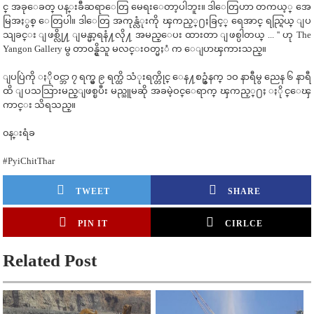
င္ အခုေခတ္ ပန္းခ်ီဆရာေတြ မေရးေတာ့ပါဘူး။ ဒါေတြဟာ တကယ့္ အေ
မြအႏွစ္ ေတြပါ။ ဒါေတြ အကုန္လံုးကို ၾကည့္႐ႈခြင့္ ရေအာင္ ရည္ရြယ္ ျပ
သျခင္း ျဖစ္လို႔ ျမန္မာ့ရနံ႔လို႔ အမည္ေပး ထားတာ ျဖစ္ပါတယ္ ... '' ဟု The
Yangon Gallery မွ တာဝန္ရွိသူ မလင္းဝတ္မႈံ က ေျပာၾကားသည္။
ျပပြဲကို ႏိုဝင္ဘာ ၇ ရက္မွ ၉ ရက္ထိ သံုးရက္တိုင္ ေန႔စဥ္နံနက္ ၁ဝ နာရီမွ ညေန ၆ နာရီ
ထိ ျပသသြားမည္ျဖစ္ၿပီး မည္သူမဆို အခမဲ့ဝင္ေရာက္ ၾကည့္႐ႈ ႏိုင္ေၾ
ကာင္း သိရသည္။
၀န္းရံခ
#PyiChitThar
TWEET
SHARE
PIN IT
CIRLCE
Related Post