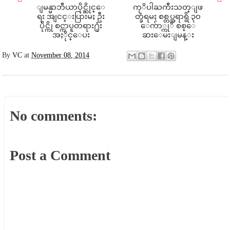
ျမန္မာဘီယာပိုင္ဆိုင္ေ
ကုိပါႀကီးသတ္ျဖ
ရး အျငင္းပြားမႈ ဦး
တ္ခံရမႈ စစ္တပ္အရာရွိ ၃၀
ပိုင္ကို စင္ကာပူတရား႐ုံး
ေက်ာ္ကုိ စစ္ေ
အႏိုင္ေပး
ဆးေမးျမန္း
By
VC
at
November 08, 2014
No comments:
Post a Comment