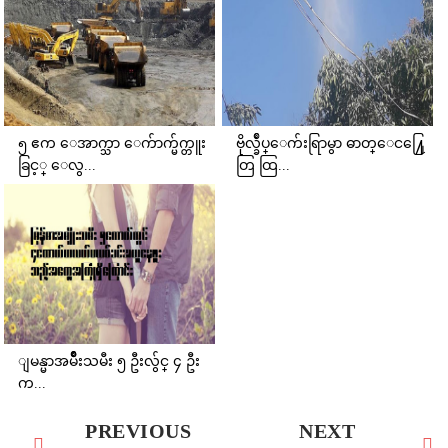
၅ ဧက ေအာက္သာ ေက်ာက္မ်က္တူး
ဗိုလ္ခ်ဳပ္ေက်းရြာမွာ ဓာတ္ေင႔ြေ
ခြင့္ ေလွ...
တြ ထြ...
ျမန္မာအမ်ိဳးသမီး ၅ ဦးလ်ွင္ ၄ ဦး
က...
PREVIOUS
NEXT