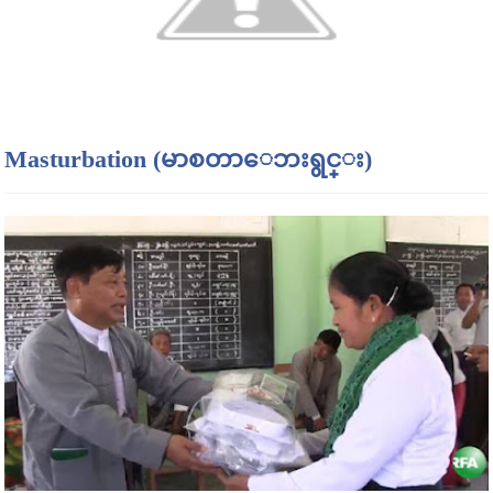
Masturbation (မာစတာေဘးရွင္း)