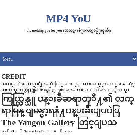
MP4 YoU
the melting pot for you (သတင္းစံုေပ်ာ္၀င္အိုးၾကီး)
CREDIT
သတင္းစံုေပ်ာ္၀င္အိုးၾကီးတြင္ ေဖာ္ျပထားသည့္ သတင္း၊ဓာတ္ပံု
မ်ားသည္ သက္ဆိုင္သူမ်ား၏မူပိုင္သာျဖစ္ေၾကာင္း အသိေပးအပ္ပါသည္။
ကြယ္လြန္သူ ပန္းခ်ီဆရာတုိ႔၏ လက္
ရာမြန္ ျမန္မာ့ရနံ႔ပန္းခ်ီးျပပဲြ
The Yangon Gallery တြင္ျပသ
By
VC
November 08, 2014
news