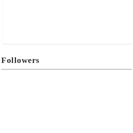
Followers