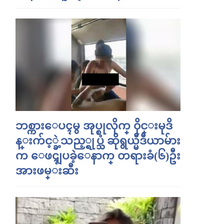
ဘစ္ကားေပၚမွ အုပ္စုလိုက္ ၀ိုင္းမုဒိ
န္းက်င့္ခဲ့သည့္ရုပ္သံ ဆိုရွယ္မီဒီယာမ်ား
က ေဖၚျပခဲ့ေနာက္ တရားခံ(၆)ဦး
အားဖမ္းဆီး