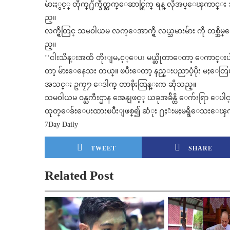
မ်ားႏွင့္ တိုက္႐ိုက္ခ်ိတ္ဆက္ေဆာင္ရြက္ ရန္ လိုအပ္ေၾကာင္
ည္။
လက္ရွိတြင္ သမ၀ါယမ လက္ေအာက္ရွိ လယ္သမားမ်ား ကို တစ္အိမ္
ည္။
‘‘ငါးသိန္းအထိ တိုးျမႇင့္ေပး မယ္ဆိုတာေတာ့ ေကာင္းပါ
တာ့ မ်ားေနေသး တယ္။ ၿပီးေတာ့ နည္းပညာပံ့ပိုး မႈေတြပါ 
အသင္း ဥကၠ႒ ေဒါက္ တာစိုးထြန္းက ဆိုသည္။
သမ၀ါယမ ၀န္ႀကီးဌာန အေနျဖင့္ ယခုအခ်ိန္ထိ ေက်းရြာ ေ
ထုတ္ေခ်းေပးထားၿပီးျဖစ္၍ ဆံုး ႐ႈံးမႈမရွိေသးေ
7Day Daily
TWEET
SHARE
Related Post