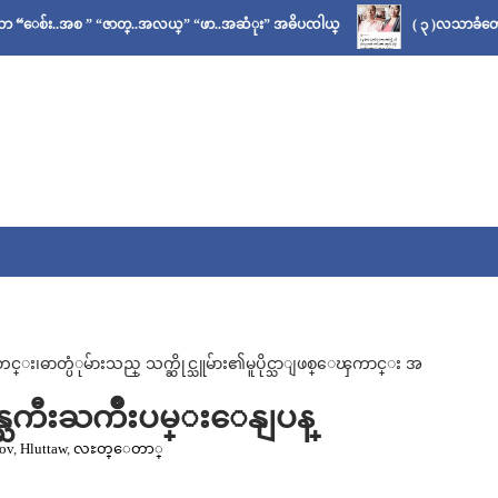
စ ” “ဇာတ္..အလယ္” “ဖာ..အဆံုး” အဓိပၸါယ္
( ၃ )လသာခံတော့မယ်လို့ သိ
ဓာတ္ပံုမ်ားသည္ သက္ဆိုင္သူမ်ား၏မူပိုင္သာျဖစ္ေၾကာင္း အ
္ႀကီးႀကိဳးပမ္းေနျပန္
ov
,
Hluttaw
,
လႊတ္ေတာ္