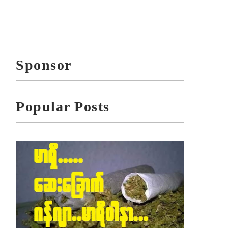
Sponsor
Popular Posts