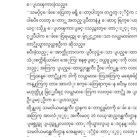
ေျပာၾကားခဲ့သည္။
‘‘သမပိုင္ေခ်းေငြေတာ့ မရွိ ေတာ့ပါဘူး။ တ႐ုတ္ႏုိင္ငံ
ပါၿပီ။ လႊတ္ ေတာ္က အတည္ျပဳတာနဲ႔ ေဆာင္ ရြက္ေပးမွာ
ယင္းသို႔ ေျပာၾကားျခင္းသည္လႊတ္ေတာ္ႏွင့္ လယ္သမားမ်ား
င့္မျပဳပါက ေခ်းေငြရမည္ဟု ေမွ်ာ္လင့္ထားေသာ လယ္သမားမ
တာ္ကိုယ္စားလွယ္တစ္ဦးက ဆိုသည္။
ၿပီးခဲ့သည့္ ေအာက္တိုဘာလက ျပဳလုပ္ခဲ့ေသာ ျပည္ေထာင္စု
သံုးစက္ကိရိယာမ်ား အေႂကြး စနစ္ျဖင့္ ၀ယ္ယူျခင္းကိ
သည့္ အတြက္ ျပည္ေထာင္စု၀န္ႀကီး ဦးေက်ာ္ဆန္းက လႊတ
‘‘ကြၽန္ေတာ္တို႔က ဒါကို လယ္သမားေတြအတြက္ မရေစခ်င္
ကန္႔ကြက္ တာ။ အားလံုး စက္ေတြေရာက္ေန ၿပီးမွ လ
မဟုတ္လို႔ ခြင့္မျပဳရင္ လယ္သမားေတြက လႊတ္ေတာ္ကို အ ျပစ
ဦးျမင့္ဦးက ေျပာသည္။
ထို႔ျပင္ သမ၀ါယမ၀န္ႀကီး ဌာနက ေတာင္သူမ်ားကို ေခ်း 
အတြက္ အားလံုးႏွင့္ အက်ဳံးမ၀င္ ဘဲ လယ္/ဆည္၀န္ႀကီးဌာန
ျဖစ္သည္ဟု ျပည္သူ႕လႊတ္ေတာ္ ကိုယ္စားလွယ္ ေဒၚနန္
သမ၀ါယမ၀န္ႀကီးဌာန အေနျဖင့္ ႏိုင္ငံေတာ္ႏွင့္ လႊတ္ ေ