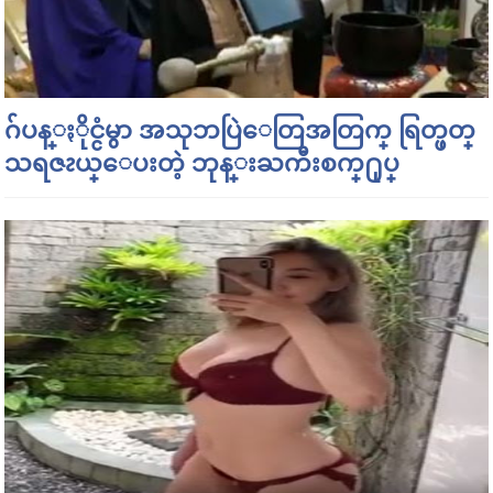
ဂ်ပန္ႏိုင္ငံမွာ အသုဘပြဲေတြအတြက္ ရြတ္ဖတ္
သရဇၩယ္ေပးတဲ့ ဘုန္းႀကီးစက္႐ုပ္