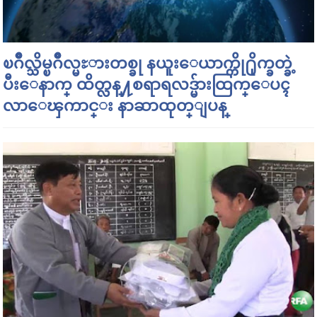
ၿဂိဳလ္သိမ္ၿဂိဳလ္မႊားတစ္ခု နယူးေယာက္ကို႐ိုက္ခတ္ခဲ့
ပီးေနာက္ ထိတ္လန္႔စရာရလဒ္မ်ားထြက္ေပၚ
လာေၾကာင္း နာဆာထုတ္ျပန္