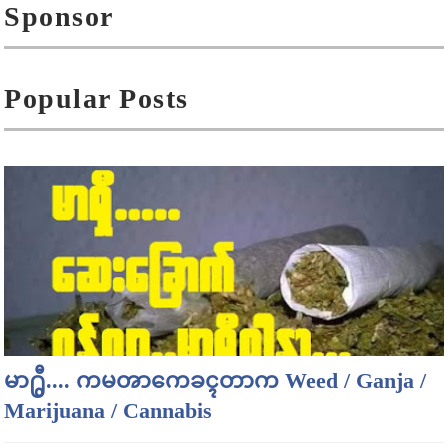
Sponsor
Popular Posts
မာ႐ွီ.... ကမၻာကေခၚတာက Weed / Ganja /
Marijuana / Cannabis