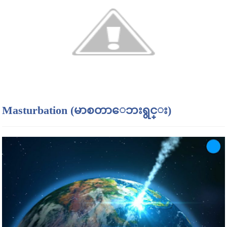
Masturbation (မာစတာေဘးရွင္း)