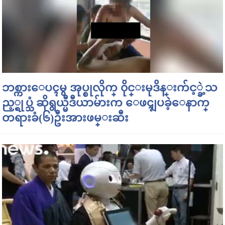
ဘစ္ကားေပၚမွ အုပ္စုလိုက္ ၀ိုင္းမုဒိန္းက်င့္ခဲ့သ
ည့္ရုပ္သံ ဆိုရွယ္မီဒီယာမ်ားက ေဖၚျပခဲ့ေနာက္
တရားခံ(၆)ဦးအားဖမ္းဆီး