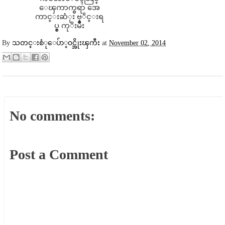
ေၾကာက္စရာ အေ
ကာင္းဆံုး ဗုိင္းရ
ပ္စ္ ကုိးမ်ိဳး
By
သတင္းစံုေပ်ာ္၀င္အိုးၾကီး
at
November 02, 2014
No comments:
Post a Comment