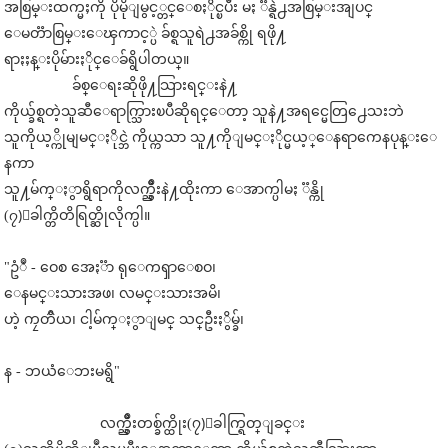
အစြမ္းထက္မႈကို ပိုမိုျမွင့္တင္ေစႏိုင္ၿပီး မႏ ၱန္ရဲ႕အစြမ္းအျပင္
ေမတၱာစြမ္းေၾကာင့္ပဲ ခ်စ္ရသူရဲ႕အခ်စ္ကို ရဖို႔
ရာႏႈန္းပိုမ်ားႏိုင္ေခ်ရွိပါတယ္။
ခ်စ္ေရးဆိုဖို႔သြားရင္းနဲ႔
ကိုယ္ခ်စ္ရတဲ့သူဆီေရာက္သြားၿပီဆိုရင္ေတာ့ သူနဲ႔အရင္မေတြ႕ေသးဘဲ
သူကိုယ့္ကိုမျမင္ႏိုင္ဘဲ ကိုယ္ကသာ သူ႔ကိုျမင္ႏိုင္မယ့္ေနရာကေနပုန္းေ
နကာ
သူ႔မ်က္ႏွာရွိရာကိုလက္ညွိဳးနဲ႔ထိုးကာ ေအာက္ပါမႏ ၱန္ကို
(၇)ေခါက္တိတိရြတ္ဆိုလိုက္ပါ။
"ဥံဳ - ဝေစ အေႏၱာ ရုေကၡာေစဝ၊
ေနမင္းသားအဖ၊ လမင္းသားအမိ၊
ဟဲ့ ကၠတၳိယ၊ ငါ့မ်က္ႏွာျမင္ သင္ဦးႏွိမ္ခ်၊
န - ဘယံေဘးမရွိ"
လက္ညွိဳးတစ္ခ်က္ထိုး(၇)ေခါက္ရြတ္ျခင္း