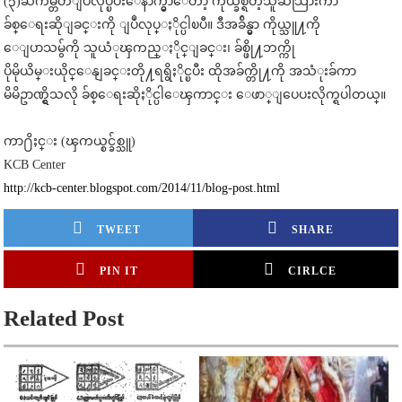
(၃)ႀကိမ္တိတိျပဳလုပ္ၿပီးေနာက္မွာေတာ့ ကိုယ္ခ်စ္ရတဲ့သူဆီသြားကာ
ခ်စ္ေရးဆိုျခင္းကို ျပဳလုပ္ႏိုင္ပါၿပီ။ ဒီအခ်ိန္မွာ ကိုယ္သူ႔ကို
ေျပာသမွ်ကို သူယံုၾကည္ႏိုင္ျခင္း၊ ခ်စ္ဖို႔ဘက္ကို
ပိုမိုယိမ္းယိုင္ေနျခင္းတို႔ရရွိႏိုင္ၿပီး ထိုအခ်က္တို႔ကို အသံုးခ်ကာ
မိမိဥာဏ္ရွိသလို ခ်စ္ေရးဆိုႏိုင္ပါေၾကာင္း ေဖာ္ျပေပးလိုက္ရပါတယ္။
ကာ႐ိႈင္း (ၾကယ္စင္ခ်စ္သူ)
KCB Center
http://kcb-center.blogspot.com/2014/11/blog-post.html
TWEET
SHARE
PIN IT
CIRLCE
Related Post