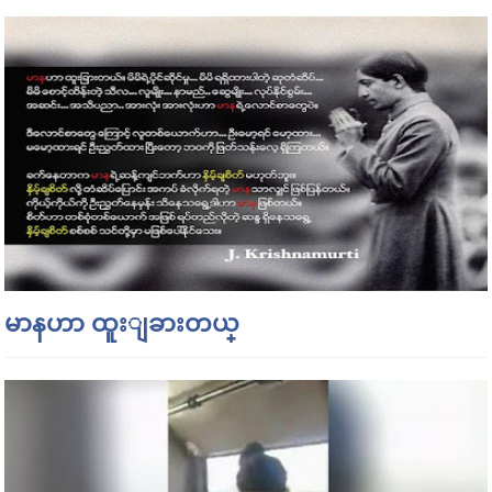
မာနဟာ ထူးျခားတယ္