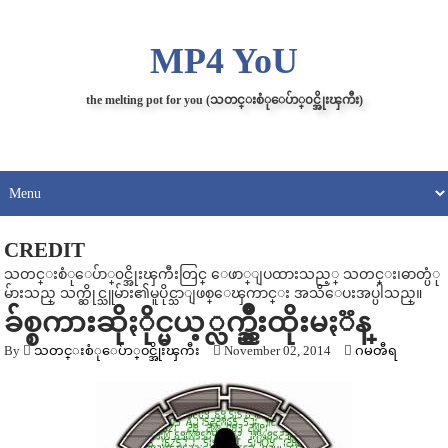
MP4 YoU
the melting pot for you (သတင္းစံုေပ်ာ္၀င္အိုးၾကီး)
CREDIT
သတင္းစံုေပ်ာ္၀င္အိုးၾကီးတြင္ ေဖာ္ျပထားသည့္ သတင္း၊ဓာတ္ပံု
မ်ားသည္ သက္ဆိုင္သူမ်ား၏မူပိုင္သာျဖစ္ေၾကာင္း အသိေပးအပ္ပါသည္။
ခ်စ္စကားဆိုႏိုင္မယ့္လက္ညွိဳးထိုးမႏၱန္
By
သတင္းစံုေပ်ာ္၀င္အိုးၾကီး
November 02, 2014
ဂမၻီရ