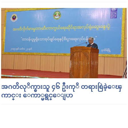
အဂတိလုိက္စားသူ ၄၆ ဦးကုိ တရားစြဲခဲ့ေၾ
ကာင္း ေကာ္မရွင္ေျပာ