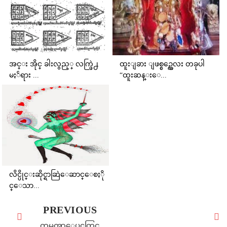
အင္း အိုင္ ခါးလွည့္ လက္ဖြဲ႕
ထူးျခား ျဖစ္စဥ္ကေလး တခုပါ
မႏၲရား ...
“ထူးဆန္းေ...
လိင္ပိုင္းဆိုင္ရာဆြဲေဆာင္ေစႏို
င္ေသာ...
PREVIOUS
ကမၻာေပၚတြင္