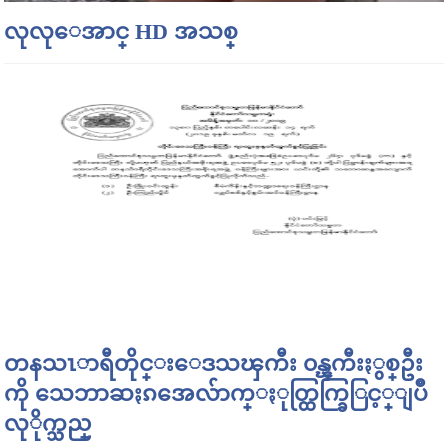
လုလုေအာင္ HD အသစ္
တနသၤာရီတိုင္းေဒသၾကီး ၀န္ၾကီးႏွစ္ဦး
ကို သေဘာဆႏၵအေလ်ာက္ႏုတ္ထြက္ခြြင့္ျပဳ
လုိုက္သည္