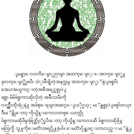
ျမန္မာ့ေလာကီေမွာ္ပညာမွာ အထက္ေမွာ္၊ ေအာက္ေမွာ္နဲ႔
ခုလတ္ေမွာ္ဆိုၿပီး သံုးမ်ိဳးရွိတဲ့အနက္ကမွ အထက္ေမွာ္မႏ ၱန္ပဲျဖစ္ၿပီး
အေပးအယူကင္းတဲ့အစီအရင္တစ္ခုပဲျ
ဖစ္ကာ မိမိခ်စ္စကားဆိုလိုတဲ့ အမ်ိဳးသမီးကို
လက္ညွိဳးထိုးရံုနဲ႔ အခ်စ္ေရးမွာအဆင္ေျပႏိုင္မယ့္ မႏ ၱန္တစ္ခုပဲျဖစ္ပါတယ္။
ဒီိမႏ ၱန္ကိုေတာ့ ကိုယ္မိန္းကေလးတစ္ေယာက္ကို
ခ်စ္စကားမဆိုမီမွာရြတ္ဆိုႏိုင္ၿပီးေတာ့ ကိုယ္မိန္းကေလးဆီ ခ်စ္စကားဆိုဖို႔
မထြက္မီ သူ႔ကိုေမတၱာအရင္ပို႔ခဲ့ပါ။ ေမတၱာပို႔ျခင္းဟာလည္း မႏ ၱန္ရဲ႕