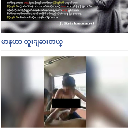
မာနဟာ ထူးျခားတယ္