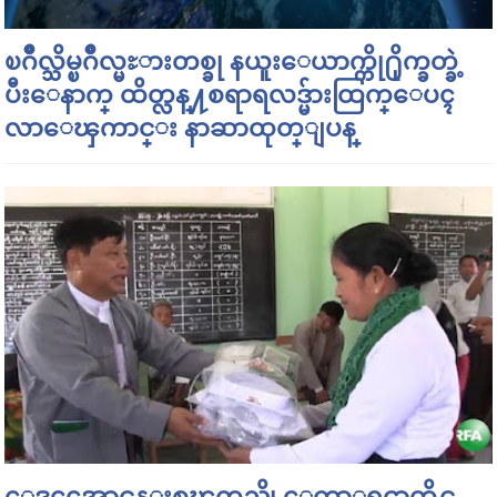
ၿဂိဳလ္သိမ္ၿဂိဳလ္မႊားတစ္ခု နယူးေယာက္ကို႐ိုက္ခတ္ခဲ့
ပီးေနာက္ ထိတ္လန္႔စရာရလဒ္မ်ားထြက္ေပၚ
လာေၾကာင္း နာဆာထုတ္ျပန္
ေဒၚေအာင္ဆန္းစုၾကည္ကို ေကာ္မရွင္မွာတိုင္တ