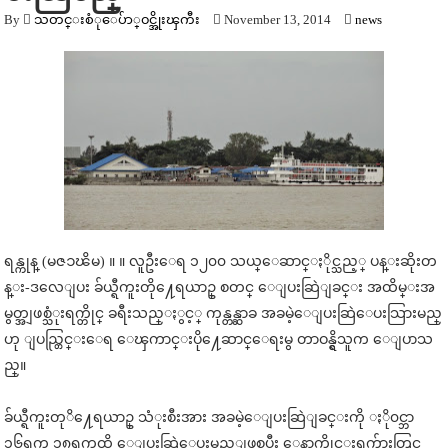
By
သတင္းစံုေပ်ာ္၀င္အိုးၾကီး
November 13, 2014
news
ရန္ကုန္ (မဇၥၽိမ) ။ ။ လူဦးေရ ၁၂၀၀ သယ္ေဆာင္ႏိုင္သည့္ ပန္းဆိုးတ
န္း-ဒလေျပး ခ်ယ္ရီကူးတို႔ေရယာဥ္ စတင္ ေျပးဆြဲျခင္း အထိမ္းအ
မွတ္အျဖစ္သံုးရက္တိုင္ ခရီးသည္ႏွင့္ ကုန္တန္ဆာခ အခမဲ့ေျပးဆြဲေပးသြားမည္
ဟု ျပည္တြင္းေရ ေၾကာင္းပို႔ေဆာင္ေရးမွ တာဝန္ရွိသူက ေျပာသ
ည္။
ခ်ယ္ရီကူးတုိ႔ေရယာဥ္ သံုးစီးအား အခမဲ့ေျပးဆြဲျခင္းကို ႏို၀င္ဘာ
၁၆ရက္မွ ၁၈ရက္အထိ ေျပးဆြဲေပးမည္ျဖစ္ၿပီး ေနာက္ပိုင္းရက္မ်ားတြင္