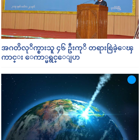
အဂတိလုိက္စားသူ ၄၆ ဦးကုိ တရားစြဲခဲ့ေၾ
ကာင္း ေကာ္မရွင္ေျပာ