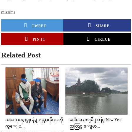
mizzima
TWEET
SHARE
PIN IT
CIRLCE
Related Post
အသက္၁၄ႏွစ္ နဲ႔ ရည္စားခိုးရာလို
မႏၱေလးျမိဳ႕တြင္ New Year
က္ေျပ...
ညတြင္ ေျဗာ...