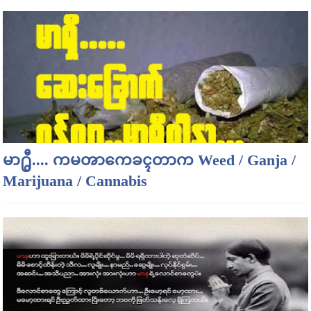
မာ႐ွီ.... ကမၻာကေခၚတာက Weed / Ganja /
Marijuana / Cannabis