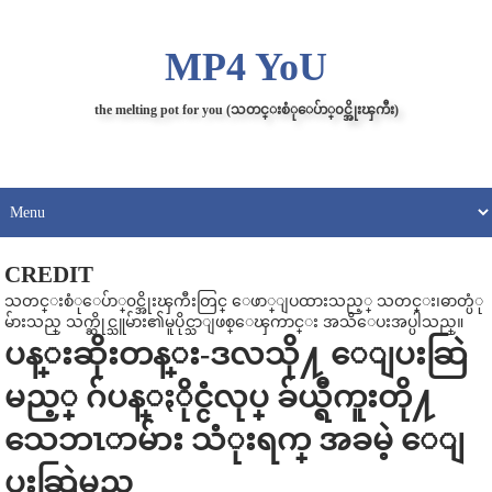
MP4 YoU
the melting pot for you (သတင္းစံုေပ်ာ္၀င္အိုးၾကီး)
CREDIT
သတင္းစံုေပ်ာ္၀င္အိုးၾကီးတြင္ ေဖာ္ျပထားသည့္ သတင္း၊ဓာတ္ပံု
မ်ားသည္ သက္ဆိုင္သူမ်ား၏မူပိုင္သာျဖစ္ေၾကာင္း အသိေပးအပ္ပါသည္။
ပန္းဆိုးတန္း-ဒလသို႔ ေျပးဆြဲ
မည့္ ဂ်ပန္ႏိုင္ငံလုပ္ ခ်ယ္ရီကူးတို႔
သေဘၤာမ်ား သံုးရက္ အခမဲ့ ေျ
ပးဆြဲမည္