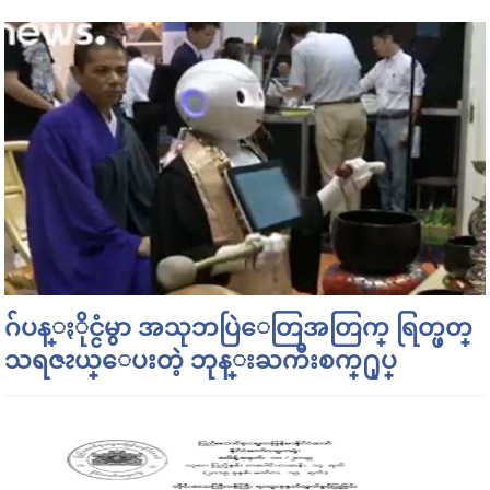
ဂ်ပန္ႏိုင္ငံမွာ အသုဘပြဲေတြအတြက္ ရြတ္ဖတ္
သရဇၩယ္ေပးတဲ့ ဘုန္းႀကီးစက္႐ုပ္