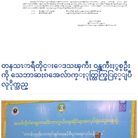
တနသၤာရီတိုင္းေဒသၾကီး ၀န္ၾကီးႏွစ္ဦး
ကို သေဘာဆႏၵအေလ်ာက္ႏုတ္ထြက္ခြြင့္ျပဳ
လုိုက္သည္