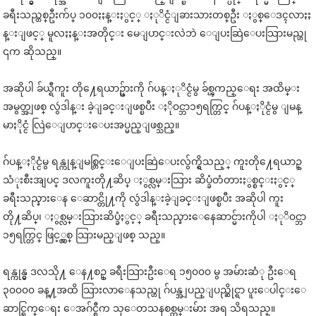
ခရီးသည္တစ္ဦးက်ပ္ ၁၀၀ႏႈန္းႏွင့္ ႏုိင္ငံျခားသားတစ္ဦး ႏွစ္ေဒၚလာႏႈ
န္းျဖင့္ မူလႏႈန္းအတိုင္း မေျပာင္းလဲဘဲ ေျပးဆြဲေပးသြားမည္ဟု
၎က ဆိုသည္။
အဆိုပါ ခ်ယ္ရီကူး တို႔ေရယာဥ္မ်ားကို ဂ်ပန္ႏုိင္ငံမွ ခ်စ္ၾကည္ေရး အထိမ္း
အမွတ္အျဖစ္ လွဴဒါန္း ခဲ့ျခင္းျဖစ္ၿပီး ႏို၀င္ဘာ၁၅ရက္တြင္ ဂ်ပန္ႏိုင္ငံမွ ျမန္
မာႏိုင္ငံ လြဲေျပာင္းေပးအပ္မည္ျဖစ္သည္။
ဂ်ပန္ႏိုင္ငံမွ ရန္ကုန္ျမစ္တြင္းေျပးဆြဲေပးလွ်က္ရွိသည့္ ကူးတို႔ေရယာဥ္
သံုးစီးအျပင္ ဒလကူးတို႔ဆိပ္ ႏွစ္လမ္းသြား ဆိပ္ခံတံတားႏွစ္စင္းႏွင့္
ခရီးသည္နားေန ေဆာင္တို႔ကို လွဴဒါန္းခဲ့ျခင္းျဖစ္ၿပီး အဆိုပါ ကူး
တို႔ဆိပ္၊ ႏွစ္လမ္းသြားဆိပ္ခံႏွင့္ ခရီးသည္နားေနေဆာင္မ်ားကိုပါ ႏုိ၀င္ဘာ
၁၅ရက္တြင္ ဖြင့္လွစ္ သြားမည္ျဖစ္ သည္။
ရန္ကုန္မွ ဒလသို႔ ေန႔စဥ္ ခရီးသြားဦးေရ ၁၅၀၀၀ မွ အမ်ားဆံု ဦးေရ
၃၀၀၀၀ ခန္႔အထိ သြားလာေနသည္ဟု ဂ်ပန္အျပည္ျပည္ဆိုင္ရာ ပူးေပါင္းေ
ဆာင္ရြက္ေရး ေအဂ်င္စီက သုေတသနစစ္တမ္းမ်ား အရ သိရသည္။