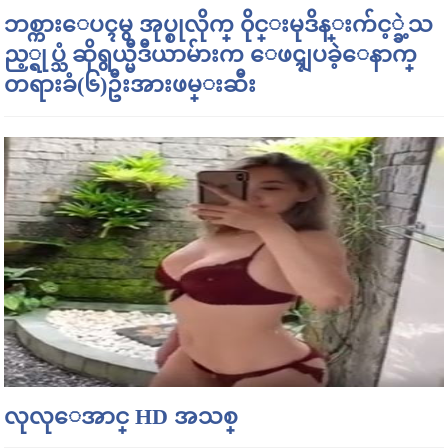
ဘစ္ကားေပၚမွ အုပ္စုလိုက္ ၀ိုင္းမုဒိန္းက်င့္ခဲ့သ
ည့္ရုပ္သံ ဆိုရွယ္မီဒီယာမ်ားက ေဖၚျပခဲ့ေနာက္
တရားခံ(၆)ဦးအားဖမ္းဆီး
လုလုေအာင္ HD အသစ္