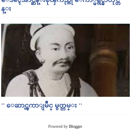
န္း
'' ေဆာင္ၾကာျမိဳင္ မွတ္တမ္း ''
Powered by
Blogger
.