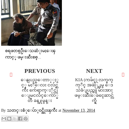
စရဖတစ္ဦးေသဆံုးမႈေၾ
ကာင့္ ဖမ္းဆီးစစ္...
PREVIOUS
NEXT
ေနျပည္ေတာ္ႏွ
KIA (ကခ်င္) လက္နက္
င့္ မႏၲေလး ငလ်င္ႀ
ကုိင္ အဖဲြ႕မွ ေဒ
ကီး က်ေရာက္ႏိုင္ဟု
သခံျပည္သူ မ်ားအား
ေျမငလ်င္ေကာ္မ
ဖမ္းဆီးေခၚေဆာင္လ်
တီ ခန္႔မွန္း
က္ရွိ
By
သတင္းစံုေပ်ာ္၀င္အိုးၾကီး
at
November 13, 2014