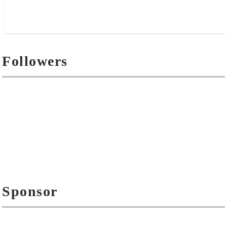
Followers
Sponsor