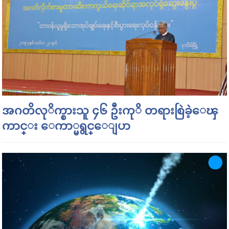
အဂတိလုိက္စားသူ ၄၆ ဦးကုိ တရားစြဲခဲ့ေၾ
ကာင္း ေကာ္မရွင္ေျပာ