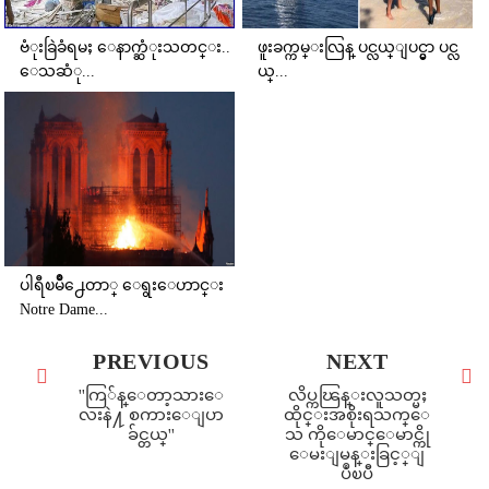
ဗံုးခြဲခံရမႈ ေနာက္ဆံုးသတင္း..
ဖူးခက္ကမ္းလြန္ ပင္လယ္ျပင္မွာ ပင္လ
ေသဆံု...
ယ္...
ပါရီၿမိဳ႕ေတာ္ ေရွးေဟာင္း
Notre Dame...
PREVIOUS
NEXT
''ကြ်န္ေတာ့သားေ
လိပ္ကၽြန္းလူသတ္မႈ
လးနဲ႔ စကားေျပာ
ထိုင္းအစိုးရသက္ေ
ခ်င္တယ္''
သ ကိုေမာင္ေမာင္ကို
ေမးျမန္းခြင့္ျ
ပဳၿပီ