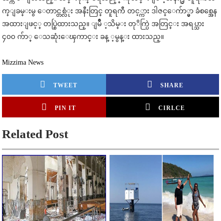
က္ျခမ္းမွ ေတာင္တစ္လံုး အနီးတြင္ တူရကီ တင့္ကား ဒါဇင္ေက်ာ္မွာ ခံစစ္အေန
အထားျဖင့္ တပ္စြဲထားသည္။ ျမိဳ ့သိမ္း တုိက္ပြဲ အတြင္း အရပ္သား
၄၀၀ က်ာ္ ေသဆုံးေၾကာင္း ခန္ ့မွန္း ထားသည္။
Mizzima News
TWEET
SHARE
PIN IT
CIRLCE
Related Post