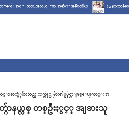
်း..အစ ” “ဇာတ္..အလယ္” “ဖာ..အဆံုး” အဓိပၸါယ္
( ၃ )လသာခံတော့မယ်လ
ဓာတ္ပံုမ်ားသည္ သက္ဆိုင္သူမ်ား၏မူပိုင္သာျဖစ္ေၾကာင္း အ
်ာနယ္လစ္ တစ္ဦးႏွင့္ အျခားသူ