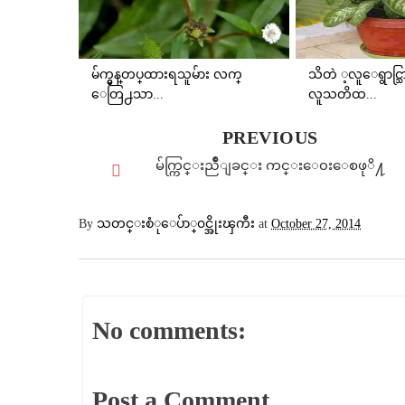
မ်က္မွန္​တပ္​ထားရသူမ်ား လက္​​
သိတဲ ့လူေရွာင္
ေတြ႕သာ...
လူသတိထ...
PREVIOUS
မ်က္ကြင္းညိဳျခင္း ကင္းေ၀းေစဖုိ႔
By
သတင္းစံုေပ်ာ္၀င္အိုးၾကီး
at
October 27, 2014
No comments:
Post a Comment