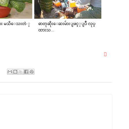
သြား မသိေသးတဲ ့
ဓာတုဆိုး​ေဆးမ်ားျဖင္​့ျပဳ လုပ္​
ထားသ...