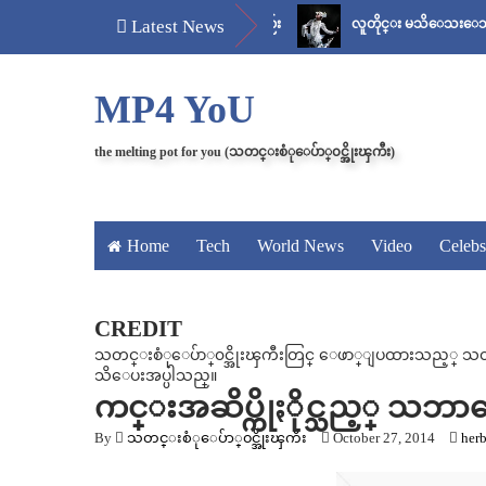
အငုံ့စိတ်
မန်ကျည်းချဉ် သိပ်နည်း
Latest News
လူတိုင္း မသိေသးေသာ “ေစ
MP4 YoU
the melting pot for you (သတင္းစံုေပ်ာ္၀င္အိုးၾကီး)
Home
Tech
World News
Video
Celebs
CREDIT
သတင္းစံုေပ်ာ္၀င္အိုးၾကီးတြင္ ေဖာ္ျပထားသည့္ သတင္း၊
သိေပးအပ္ပါသည္။
ကင္းအဆိပ္ကိုႏိုင္သည့္ သ
By
သတင္းစံုေပ်ာ္၀င္အိုးၾကီး
October 27, 2014
herb