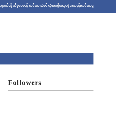
လို့ သိခဲ့ပေမယ့် ကင်ဆာ ဆဲလ် လုံးဝမရှိတော့တဲ့ အသည်းကင်ဆာရှင် ဦးစိုးသန်းရဲ့ ဆေးနည
Followers