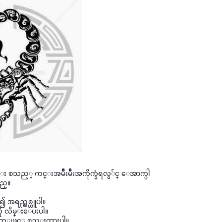
ည့္ ကင္းအမ်ိဳးမ်ိဳးအကိုက္ခံရလွ
်င္ ေအာက္ပါ
ည္။
 အရည္ညစ္ယူပါ။
ကို လိမ္းေပးပါ။
တ္ျဖင့္ စည္းထားပါ။