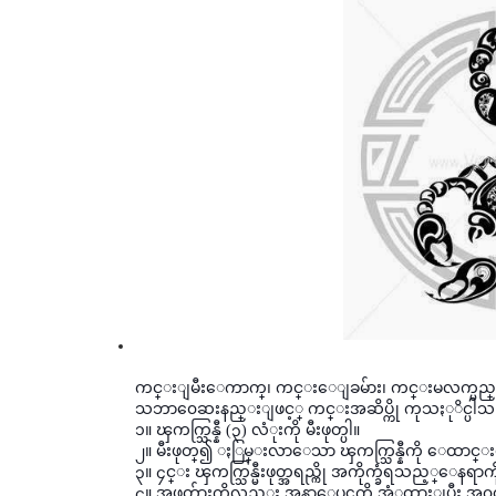
ကင္းျမီးေကာက္၊ ကင္းေျခမ်ား၊ ကင္းမလက္မည္း စသ
သဘာ၀ေဆးနည္းျဖင့္ ကင္းအဆိပ္ကို ကုသႏုိင္ပါသ
၁။ ၾကက္သြန္နီ (၃) လံုးကို မီးဖုတ္ပါ။
၂။ မီးဖုတ္၍ ႏြမ္းလာေသာ ၾကက္သြန္နီကို ေထာင္း၍
၃။ ၄င္း ၾကက္သြန္မီးဖုတ္အရည္ကို အကိုက္ခံရသည့္ေနရာ
၄။ အဖတ္မ်ားကိုလည္း အနာေပၚကို အံုထားျပီး အ၀