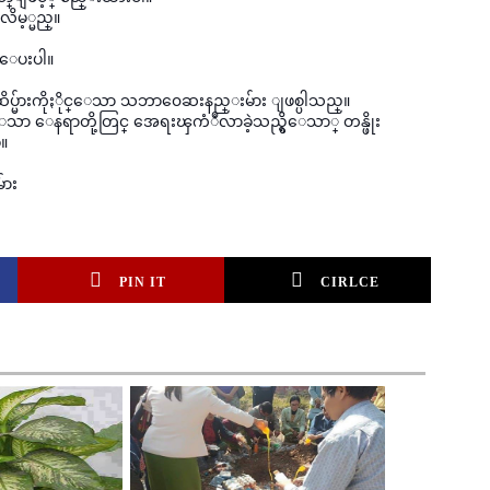
လိမ့္မည္။
းေပးပါ။
ဆိပ္မ်ားကိုႏိုင္ေသာ သဘာ၀ေဆးနည္းမ်ား ျဖစ္ပါသည္။
သာ ေနရာတို့တြင္ အေရးၾကံဳလာခဲ့သည္ရွိေသာ္ တန္ဖိုး
စ။
်ား
PIN IT
CIRLCE