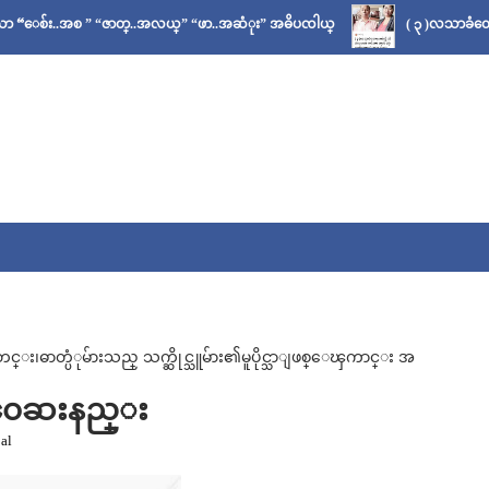
်း..အစ ” “ဇာတ္..အလယ္” “ဖာ..အဆံုး” အဓိပၸါယ္
( ၃ )လသာခံတော့မယ်
ဓာတ္ပံုမ်ားသည္ သက္ဆိုင္သူမ်ား၏မူပိုင္သာျဖစ္ေၾကာင္း အ
ဘာ၀ေဆးနည္း
al