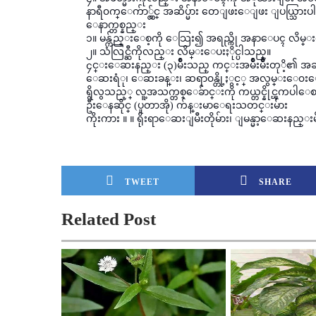
နာရီ၀က္ေက်ာ္လွ်င္ အဆိပ္မ်ား တေျဖးေျဖး ျပယ္သြားပါ
ေနာက္တစ္နည္း
၁။ မန္က်ည္းေစ့ကို ေသြး၍ အရည္ကို အနာေပၚ လိမ္
၂။ သံလြင္ဆီကိုလည္း လိမ္းေပးႏိုင္ပါသည္။
၄င္းေဆးနည္း (၃)မ်ိဳးသည္ ကင္းအမ်ိဳးမ်ိဳးတုိ့၏ အ
ေဆးရံု၊ ေဆးခန္း၊ ဆရာ၀န္တို့ႏွင့္ အလွမ္းေ၀းေ
ရွိလွသည့္ လူ့အသက္တစ္ေခ်ာင္းကို ကယ္တင္နိုင္ၾကပါေ
ဦးေနဆိုင္ (ပူတာအို) က်န္းမာေရးသတင္းမ်ား
ကိုးကား ။ ။ ရိုးရာေဆးျမီးတိုမ်ား၊ ျမန္မာ့ေဆးနည္းမ
TWEET
SHARE
Related Post