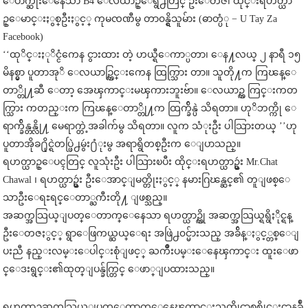
ေပ်ာက္ဆုံးေနေသာ B4 ေလယာဥ္ေရွ႕တြင္ ဦးေတဇ၊ ထိုင္းရဟတ္ယာ
ဥ္ေမာင္းႏွစ္ဦးႏွင့္ ကုမၸဏီမွ တာ၀န္ရွိသူမ်ား (ဓာတ္ပံု − U Tay Za
Facebook)
‘‘ထုိင္းႏုိင္ငံကေန ငွားထား တဲ့ ဟယ္ရီေကာ္ပတာ၊ ေန႔လယ္ ၂ နာရီ ၁၅
မိနစ္မွာ ပူတာအုိ ေလယာဥ္ကြင္းကေန ထြက္သြား တာ။ သူတို႔က ကြၽန္ေ
တာ္တို႔ဆီ ေတာ့ အေၾကာင္းမၾကားဘူးဗ်ာ။ ေလယာဥ္က ကြင္းကတ
က္သြား ကတည္းက ကြၽန္ေတာ္တို႔က ထြက္ခ်ိန္ပဲ သိရတာ။ ဟုိဘက္ကို ေ
ရာက္ခ်ိန္တန္လို႔ မေရာက္တဲ့အခါက်မွ သိရတာ။ လူက သံုးဦး ပါသြားတယ္ ’’ဟု
ပူတာအိုခ႐ိုင္ရဲတပ္ဖြဲ႕မွဴး႐ံုးမွ အရာရွိတစ္ဦးက ေျပာသည္။
ရဟတ္ယာဥ္ေပၚတြင္ လူသုံးဦး ပါသြားၿပီး ထိုင္းရဟတ္ယာဥ္မွဴး Mr.Chat
Chawal ၊ ရဟတ္ယာဥ္မွဴး ဦးေအာင္ျမတ္တိုးႏွင့္ နမားဂြၽန္ဆင္၏ တူျဖစ္ေ
သာဦးေရႊရင္ေတာ္ႀကီးတို႔ ျဖစ္သည္။
အဆက္အသြယ္ျပတ္ေတာက္ေနေသာ ရဟတ္ယာဥ္ကို အဆက္အသြယ္ရရွိႏိုင္ရန္
ဦးေတဇႏွင့္ ရွာေဖြကယ္ဆယ္ေရး အဖြဲ႕၀င္မ်ားသည္ အခ်ိန္ႏွင့္တစ္ေျ
ပးညီ နည္းလမ္းေပါင္းစုံျဖင့္ ႀကိဳးပမ္းေနေၾကာင္း ထူးေဖာ
င္ေဒးရွင္း၏ထုတ္ျပန္ခ်က္တြင္ ေဖာ္ျပထားသည္။
ရဟတ္ယာဥ္အဆက္အသြယ္ျပတ္ေတာက္ေနေၾကာင္းသက္ဆိုင္ရာစစ္တိုင္းဌာနခ်ဳ