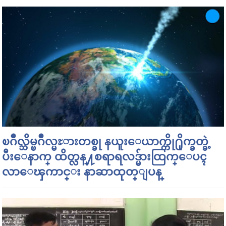
ၿဂိဳလ္သိမ္ၿဂိဳလ္မႊားတစ္ခု နယူးေယာက္ကို႐ိုက္ခတ္ခဲ့
ပီးေနာက္ ထိတ္လန္႔စရာရလဒ္မ်ားထြက္ေပၚ
လာေၾကာင္း နာဆာထုတ္ျပန္