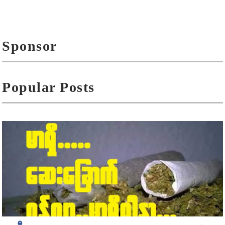
Sponsor
Popular Posts