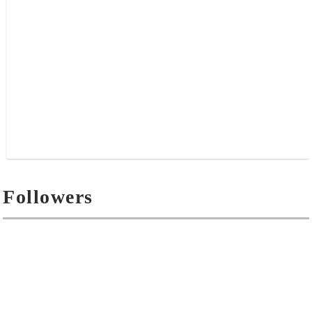
Followers