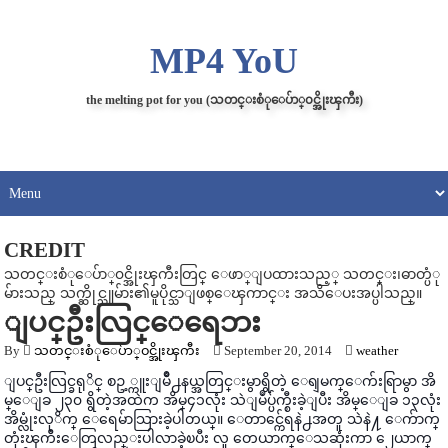
MP4 YoU
the melting pot for you (သတင္းစံုေပ်ာ္၀င္အိုးၾကီး)
CREDIT
သတင္းစံုေပ်ာ္၀င္အိုးၾကီးတြင္ ေဖာ္ျပထားသည့္ သတင္း၊ဓာတ္ပံု
မ်ားသည္ သက္ဆိုင္သူမ်ား၏မူပိုင္သာျဖစ္ေၾကာင္း အသိေပးအပ္ပါသည္။
ျပင္ဦးလြင္ေရေဘး
By
သတင္းစံုေပ်ာ္၀င္အိုးၾကီး
September 20, 2014
weather
ျပင္ဦးလြင္ခရုိင္ စဥ့္ကူးျမိဳ႕နယ္အတြင္းမွာရွိတဲ့ ေရျမက္ေက်းရြာမွာ အိ
မ္ေျခ ၂၃၀ ရွိတဲ့အထဲက အိမ္၄၁လုံး သဲျမဳပ္ပ်က္စီးခဲ့ျပီး အိမ္ေျခ ၁၃လုံး
အိမ္လုံးလုိက္ ေရေမ်ာသြားခဲ့ပါတယ္။ ေတာင္က်ေရနဲ႕အတူ သဲနဲ႔ ေက်ာက္
တုံးၾကီးေတြလည္းပါလာခဲ့ၿပီး လူ တေယာက္ေသဆုံးကာ ၂ေယာက္