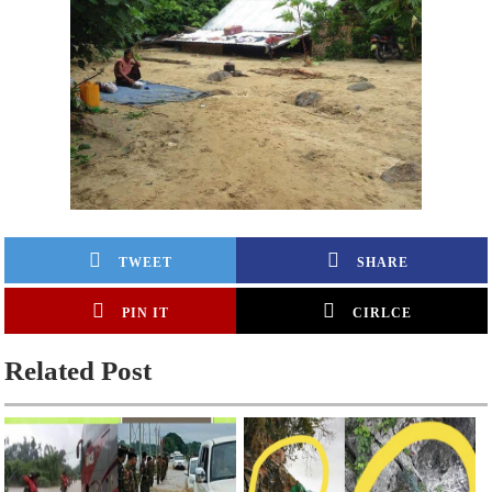
TWEET
SHARE
PIN IT
CIRLCE
Related Post