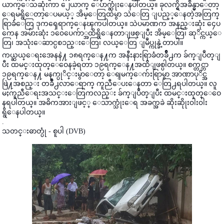
ယာက္ေသဆုံးကာ ၂ေယာက္ ေပ်ာက္ဆုံးေနပါတယ္။ ခုလက္ရွိအခ်ိန္မွာေတာ့
ေရမရွိေတာ့ေပမယ့္ အိမ္ေတြထဲမွာ သဲေတြ ျပည့္ေနတဲ့အတြက္
ရြာခံေတြ ဒုကၡေရာက္ေနၾကပါတယ္။ သဲပမာဏက အနည္းဆုံး ၄ေပ
ကေန အမ်ားဆုံး ၁၀ေပေက်ာ္အထိရွိေနတာျဖစ္ျပီး အိမ္ေတြ၊ ဆုိင္ကယ္ေ
တြ၊ အသုံးေဆာင္ပစၥည္းေတြ၊ လယ္ေတြ ျမဳပ္ကုန္ခဲ့တာပါ။
ကယ္ဆယ္ေရးအေနနဲ႔ ၁၈ရက္ေန႔က အနီးနားရြာခံတခ်ိဳ႕က ခ်က္ျပဳတ္ျ
ပီး ထမင္းထုတ္ေဝေနခဲ့ရတာ ၁၉ရက္ေန႔အထိျဖစ္ပါတယ္။ စက္တင္ဘာ
၁၉ရက္ေန႔ မနက္ပုိင္းမွာေတာ့ ေရျမက္ေက်းရြာမွာ အာဏာပုိင္အ
ဖြဲ႔အစည္း တခ်ိဳ႕လာေရာက္ ကူညီေပးေနတာ ေတြ႕ရပါတယ္။ လူ
မႈကူညီေရးအသင္းေတြကလည္း ခ်က္ျပဳတ္ျပီး ထမင္းထုတ္ေဝေ
နရပါတယ္။ အဓိကအားျဖင့္ ေသာက္သုံးေရ အခက္အခဲ ဆိုးဆိုုး၀ါး၀ါး
ရွိေနပါတယ္။
.
သတင္းဓာတ္ပုံ - စူပါ (DVB)