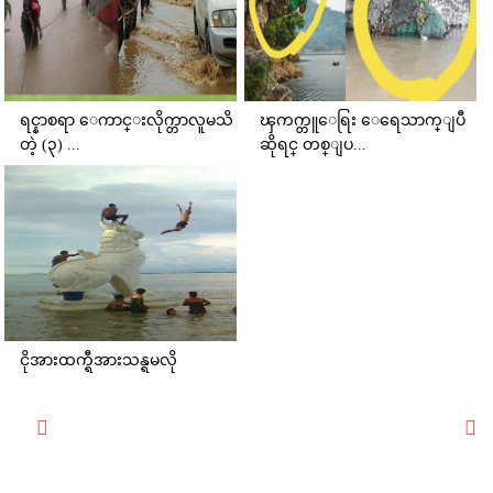
ရင္နာစရာ ေကာင္းလိုက္တာလူမသိ
ၾကက္တူေရြး ေရေသာက္ျပီ
တဲ့ (၃) ...
ဆိုရင္ တစ္ျပ...
ငိုအားထက္ရီအားသန္ရမလို