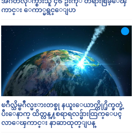
အဂတိလုိက္စားသူ ၄၆ ဦးကုိ တရားစြဲခဲ့ေၾ
ကာင္း ေကာ္မရွင္ေျပာ
ၿဂိဳလ္သိမ္ၿဂိဳလ္မႊားတစ္ခု နယူးေယာက္ကို႐ိုက္ခတ္ခဲ့
ပီးေနာက္ ထိတ္လန္႔စရာရလဒ္မ်ားထြက္ေပၚ
လာေၾကာင္း နာဆာထုတ္ျပန္