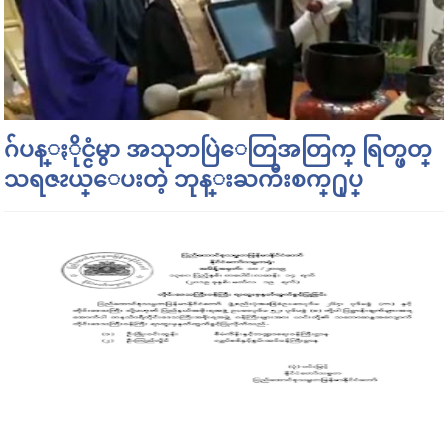
ဂ်ပန္ႏိုင္ငံမွာ အသုဘပြဲေတြအတြက္ ရြတ္ဖတ္
သရဇၩယ္ေပးတဲ့ ဘုန္းႀကီးစက္႐ုပ္