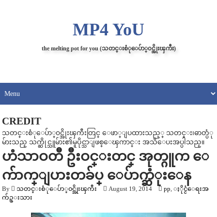
MP4 YoU
the melting pot for you (သတင္းစံုေပ်ာ္၀င္အိုးၾကီး)
CREDIT
သတင္းစံုေပ်ာ္၀င္အိုးၾကီးတြင္ ေဖာ္ျပထားသည့္ သတင္း၊ဓာတ္ပံု
မ်ားသည္ သက္ဆိုင္သူမ်ား၏မူပိုင္သာျဖစ္ေၾကာင္း အသိေပးအပ္ပါသည္။
ဟံသာဝတီ ဦးဝင္းတင္ အုတ္ဂူက ေ
က်ာက္ျပားတခ်ပ္ ေပ်ာက္ဆံုးေန
By
သတင္းစံုေပ်ာ္၀င္အိုးၾကီး
August 19, 2014
pp
,
ႏိုင္ငံေရးအ
က်ဥ္းသား