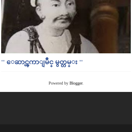
'' ေဆာင္ၾကာျမိဳင္ မွတ္တမ္း ''
Powered by
Blogger
.