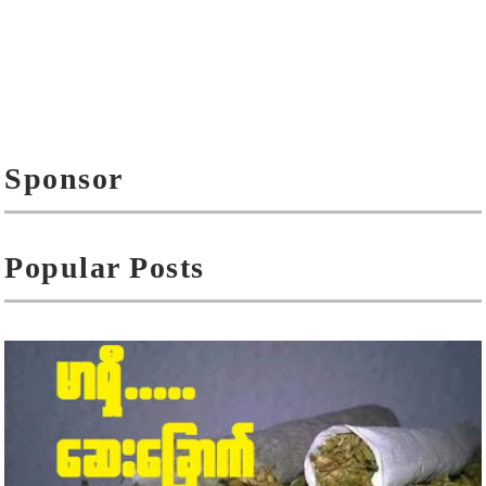
Sponsor
Popular Posts