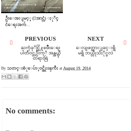
ဦးေအးျမင့္ (ေအာင္လံ) ႏုိင္
ငံေရးအက်...
PREVIOUS
NEXT
ႀကံ့ခုိင္ဖြံ႔ၿဖိဳးေရး
ေလျဖတ္ထားျခင္းရွိ
ပါတီ၀င္တဦးကုိ အန္အယ္လ္ဒီ
မရွိ ဘယ္လိုသိႏိုင္မလဲ
တရားစြဲ
By
သတင္းစံုေပ်ာ္၀င္အိုးၾကီး
at
August 19, 2014
No comments: