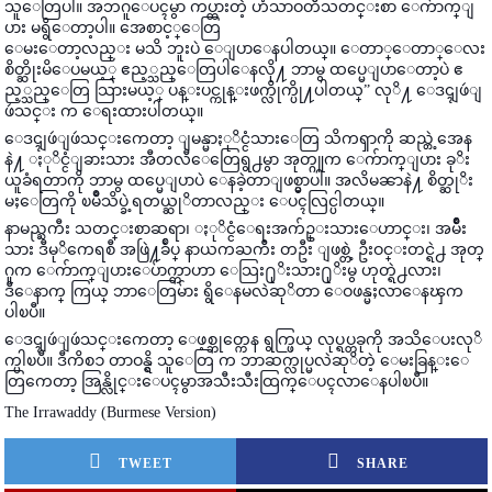
သူေတြပါ။ အဘဂူေပၚမွာ ကပ္ထားတဲ့ ဟံသာဝတီသတင္းစာ ေက်ာက္ျ
ပား မရွိေတာ့ပါ။ အေစာင့္ေတြ
ေမးေတာ့လည္း မသိ ဘူးပဲ ေျပာေနပါတယ္။ ေတာ္ေတာ္ေလး
စိတ္ဆိုးမိေပမယ့္ ဧည့္သည္ေတြပါေနလို႔ ဘာမွ ထပ္မေျပာေတာ့ပဲ ဧ
ည့္သည္ေတြ သြားမယ့္ ပန္းပင္ကုန္းဖက္လိုက္ပို႔ပါတယ္” လုိ႔ ေဒၚျဖဴျ
ဖဴသင္း က ေရးထားပါတယ္။
ေဒၚျဖဴျဖဴသင္းကေတာ့ ျမန္မာႏုိင္ငံသားေတြ သိကၡာကို ဆည္တဲ့အေန
နဲ႔ ႏုိင္ငံျခားသား အီတလီေတြေရွ႕မွာ အုတ္ဂူက ေက်ာက္ျပား ခုိး
ယူခံရတာကို ဘာမွ ထပ္မေျပာပဲ ေနခဲ့တာျဖစ္မွာပါ။ အလိမၼာနဲ႔ စိတ္ဆုိး
မႈေတြကို ၿမိဳသိပ္ခဲ့ရတယ္ဆုိတာလည္း ေပၚလြင္ပါတယ္။
နာမည္ႀကီး သတင္းစာဆရာ၊ ႏုိင္ငံေရးအက်ဥ္းသားေဟာင္း၊ အမ်ိဳး
သား ဒီမုိကေရစီ အဖြဲ႔ခ်ဳပ္ နာယကႀကီး တဦး ျဖစ္တဲ့ ဦးဝင္းတင္ရဲ႕ အုတ္
ဂူက ေက်ာက္ျပားေပ်ာက္တာဟာ ေသြး႐ုိးသား႐ုိးမွ ဟုတ္ရဲ႕လား၊
ဒီေနာက္ ကြယ္ ဘာေတြမ်ား ရွိေနမလဲဆုိတာ ေဝဖန္မႈလာေနၾက
ပါၿပီ။
ေဒၚျဖဴျဖဴသင္းကေတာ့ ေဖ့စ္ဘုတ္ကေန ရွက္ဖြယ္ လုပ္ရပ္တခုကို အသိေပးလုိ
က္ပါၿပီ။ ဒီကိစၥ တာဝန္ရွိ သူေတြ က ဘာဆက္လုပ္မလဲဆုိတဲ့ ေမးခြန္းေ
တြကေတာ့ အြန္လိုင္းေပၚမွာအသီးသီးထြက္ေပၚလာေနပါၿပီ။
The Irrawaddy (Burmese Version)
TWEET
SHARE