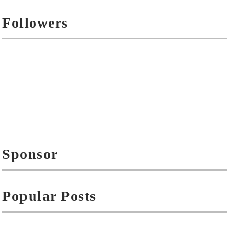
Followers
Sponsor
Popular Posts