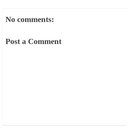
No comments:
Post a Comment