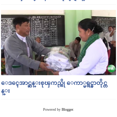
ေဒၚေအာင္ဆန္းစုၾကည္ကို ေကာ္မရွင္မွာတိုင္တ
န္း
Powered by
Blogger
.