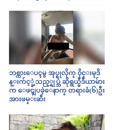
ဘစ္ကားေပၚမွ အုပ္စုလိုက္ ၀ိုင္းမုဒိ
န္းက်င့္ခဲ့သည့္ရုပ္သံ ဆိုရွယ္မီဒီယာမ်ား
က ေဖၚျပခဲ့ေနာက္ တရားခံ(၆)ဦး
အားဖမ္းဆီး