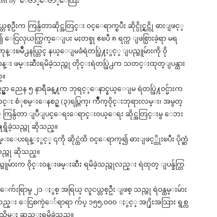
tten by ေဇာ္ေဇာ္ေထြး
္တစ္ဦးက ကြန္ပ်ဴတာဆိုင္အတြင္း ၀င္ေရာက္ၿပီး ဆိုင္ပိုင္ရွင္ကို ဓားျဖင့္
၍ ေငြလုယက္ထြက္ေျပး မႈတစ္ခု ဧၿပီ ၈ ရက္က ျဖစ္ပြားခဲ့ရာ မရ
ုန္းၿမိဳ႕နယ္တြင္ နယ္ေျမခံရဲတပ္ဖြဲ႔ႏွင့္ ျပည္သူမ်ားကို ၀ို
၀န္း ဖမ္းဆီးရမိခဲ့သည္ဟု တိုင္းရဲတပ္ဖြဲ႕က သတင္းထုတ္ျပန္ထား
္။
စဥ္မွာ ညေန ၅ နာရီခန္႔က ဘုရင့္ေနာင္နယ္ေျမ ရဲတပ္ဖြဲ႔၀င္မ်ားက
္း စံုစမ္းေနစဥ္ (၃)ရပ္ကြက္၊ က်ဳိက္၀ိုင္းဘုရားလမ္း၊ အမွတ္
ွင့္ ကြန္ပ်ဴတာ ျပဳျပင္ေရးေရာင္း၀ယ္ေရး ဆိုင္အတြင္းမွ ေဘး
ရွိခဲ့သည္ဟု ဆိုသည္။
ပးရန္ႏွင့္ ၎ကို ဆိုင္ထဲထိ ၀င္ေရာက္၍ ဓားျဖင့္ထိုးၿပီး ပိုက္ဆံ
္ဟု ဆိုသည္။
ူမ်ားက ၀ိုင္း၀န္းဖမ္းဆီး ရမိခဲ့သည္ဟုလည္း ရဲထုတ္ ျပန္ခ်က္တြ
ေက်းရြာမွ ၂၁ ႏွစ္ အရြယ္ လူငယ္တစ္ဦး ျဖစ္ သည္ဟု ရဲ၀န္ထမ္းမ်ား
္း ေငြစကၠဴေ်ရာရာ က်ပ္ ၁၅၅,၀၀၀ ႏွင့္ အ႐ိုးအသြား ရွစ္လ
ကို သိမ္း ဆည္းရမိခဲ့သည္။