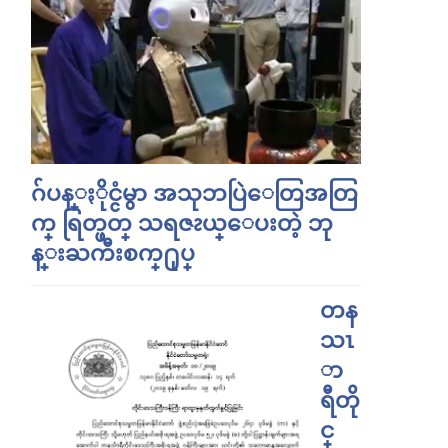
ဂ်ပန္ႏိုင္ငံမွာ အသုဘပြဲေတြအတြ
က္ ရြတ္ဖတ္ သရဇၩယ္ေပးတဲ့ ဘု
န္းႀကီးစက္႐ုပ္
တန
သၤ
ာ
ရီတို
င္