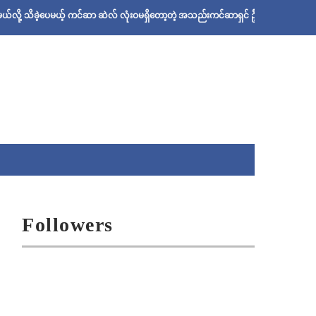
့ပေမယ့် ကင်ဆာ ဆဲလ် လုံးဝမရှိတော့တဲ့ အသည်းကင်ဆာရှင် ဦးစိုးသန်းရဲ့ ဆေးနည်း
Followers