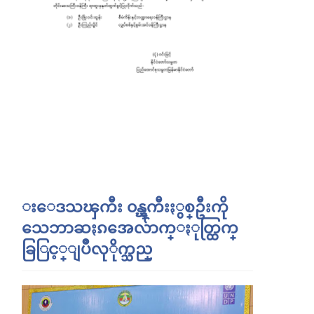
းေဒသၾကီး ၀န္ၾကီးႏွစ္ဦးကို
သေဘာဆႏၵအေလ်ာက္ႏုတ္ထြက္
ခြြင့္ျပဳလုိုက္သည္