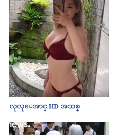
လုလုေအာင္ HD အသစ္