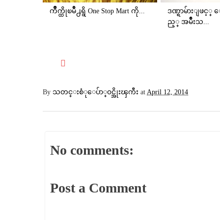
က်ိဳက္ထိုၿမိဳ႕ရွိ One Stop Mart ကို...
ဒဏ္ရာမ်ားျဖင
ည့္ အမ်ိဳးသ...
By
သတင္းစံုေပ်ာ္၀င္အိုးၾကီး
at
April 12, 2014
No comments:
Post a Comment