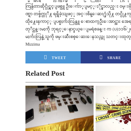
ကြန္ပ်ဴတာဆိုင္ပိုင္ရွင္ျဖစ္သူ ဦးေက်ာ္ျမင့္ႏိုင္မွာလည္း ၀မ္း
ဏ္ရာ တစ္ခ်က္တုိ႔ ရရွိခဲ့သျဖင့္ အင္းစိန္ေဆး႐ုံသို႔ တင္ပိ
ထို႔ေၾကာင့္ ျပစ္မႈက်ဴးလြန္သူ ေစာထက္ဦးေအာင္အား အေရးယ
တုိင္တန္းမႈကို ဘုရင့္ေနာင္နယ္ေျမရဲစခန္း က (ပ)၁၁၆/၂၀၁၄
မႈက်ဴးလြန္ခဲ့သူကို ဖမ္းဆီးစစ္ေဆးေနသည္ဟု သတင္းထုတ္
Mizzima
TWEET
SHARE
Related Post