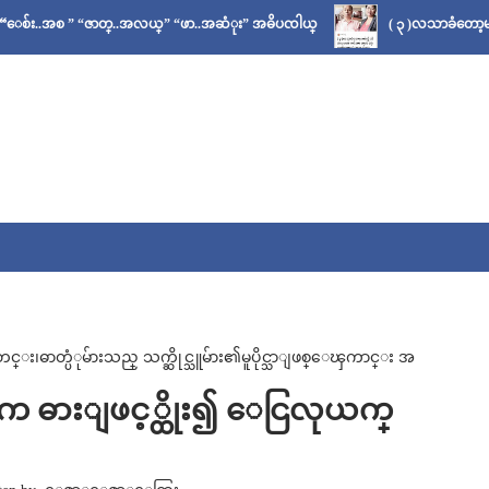
” “ဇာတ္..အလယ္” “ဖာ..အဆံုး” အဓိပၸါယ္
( ၃ )လသာခံတော့မယ်လို့ သိခဲ
ဓာတ္ပံုမ်ားသည္ သက္ဆိုင္သူမ်ား၏မူပိုင္သာျဖစ္ေၾကာင္း အ
္တစ္ဦးက ဓားျဖင့္ထိုး၍ ေငြလုယက္