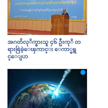
အဂတိလုိက္စားသူ ၄၆ ဦးကုိ တ
ရားစြဲခဲ့ေၾကာင္း ေကာ္မရွ
င္ေျပာ