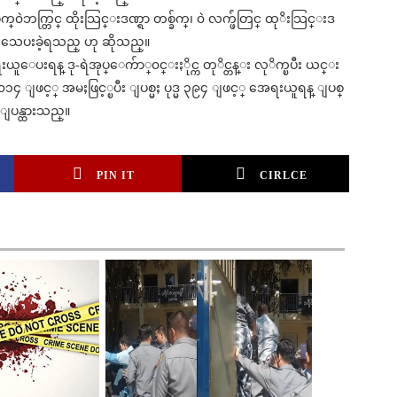
ဗိုက္၀ဲဘက္တြင္ ထိုးသြင္းဒဏ္ရာ တစ္ခ်က္၊ ၀ဲ လက္ဖ်ံတြင္ ထုိးသြင္းဒ
ု႔ကုသေပးခဲ့ရသည္ ဟု ဆိုသည္။
ူေပးရန္ ဒု-ရဲအုပ္ေက်ာ္၀င္းႏိုင္က တုိင္တန္း လုိက္ၿပီး ယင္း
 ျဖင့္ အမႈဖြင့္ၿပီး ျပစ္မႈ ပုဒ္မ ၃၉၄ ျဖင့္ အေရးယူရန္ ျပစ္
ျပန္ထားသည္။
PIN IT
CIRLCE