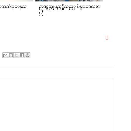
့္ ေသဆံုးေနသ
ဥာဏ္ရည္မျပည့္မွီသည့္ မိန္းခေလးင
ယ္ကိ...