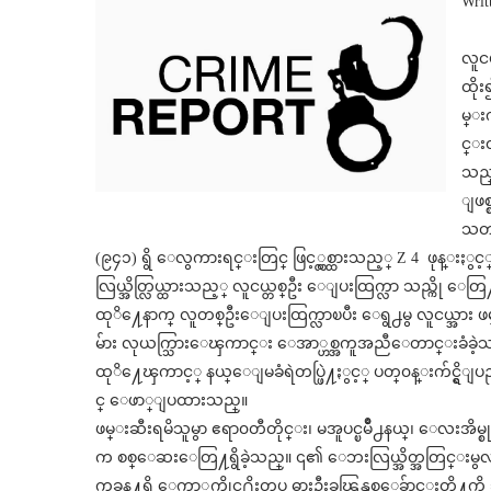
Wri
လူငယ
ထိုး
မ္းက
င္း
သည
ျဖစ္
သတင
(၉၄၁) ရွိ ေလွကားရင္းတြင္ ဖြင့္လွစ္ထားသည့္ Z 4 ဖုန္းႏ
လြယ္အိတ္လြယ္ထားသည့္ လူငယ္တစ္ဦး ေျပးထြက္လာ သည္ကို ေတြ႔
ထုိ႔ေနာက္ လူတစ္ဦးေျပးထြက္လာၿပီး ေရွ႕မွ လူငယ္အား ဖမ္းေ
မ်ား လုယက္သြားေၾကာင္း ေအာ္ဟစ္အကူအညီေတာင္းခံခဲ့သည
ထုိ႔ေၾကာင့္ နယ္ေျမခံရဲတပ္ဖြဲ႔ႏွင့္ ပတ္၀န္းက်င္ရွိျပည္သ
င္ ေဖာ္ျပထားသည္။
ဖမ္းဆီးရမိသူမွာ ဧရာ၀တီတိုင္း၊ မအူပင္ၿမိဳ႕နယ္၊ ေလးအိမ္စု
က စစ္ေဆးေတြ႔ရွိခဲ့သည္။ ၎၏ ေဘးလြယ္အိတ္အတြင္းမွလည
က္မခန္႔ရွိ ေကာ္လက္ကိုင္႐ိုးတပ္ ဓားဦးခၽြန္တစ္ေခ်ာင္းတို႔