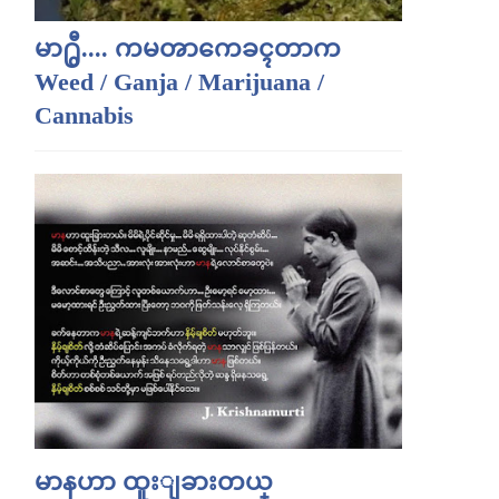
မာ႐ွီ.... ကမၻာကေခၚတာက
Weed / Ganja / Marijuana /
Cannabis
မာနဟာ ထူးျခားတယ္