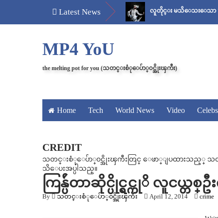
်
မန်ကျည်းချဉ် သိပ်နည်း
Latest News
လူတိုင္း မသိေသးေသာ “ေစ်း..အစ 
MP4 YoU
the melting pot for you (သတင္းစံုေပ်ာ္၀င္အိုးၾကီး)
Home
Tech
World News
Video
Celebs
CREDIT
သတင္းစံုေပ်ာ္၀င္အိုးၾကီးတြင္ ေဖာ္ျပထားသည့္ သတင္း၊
သိေပးအပ္ပါသည္။
ကြန္ပ်ဴတာဆိုင္ပိုင္ရွင္ကုိ လူငယ
By
သတင္းစံုေပ်ာ္၀င္အိုးၾကီး
April 12, 2014
crime