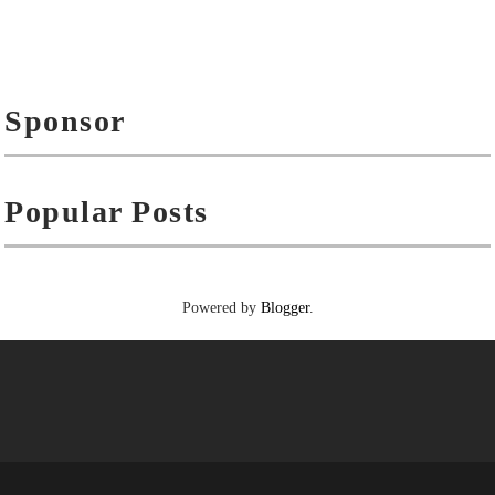
Sponsor
Popular Posts
Powered by
Blogger
.