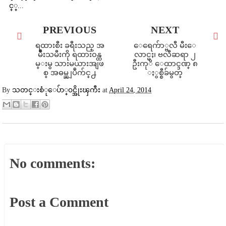
င္္​...
PREVIOUS
NEXT
ရထားစီး ခရီးသည္ အ
ေရေက်ာ္ဗလီ မီးေ
မ်ဳိးသမီးကို ရထား၀န္ထ
လာင္မႈ၊ ဗလီဆရာ ၂
မ္းမွ သားမယားအျဖ
ဦးကုိ ေထာင္ဒဏ္ ၈
စ္ အဓမ္ၼျပဳက်င္႕
ႏွစ္စီခ်မွတ္
By
သတင္းစံုေပ်ာ္၀င္အိုးၾကီး
at
April 24, 2014
No comments:
Post a Comment