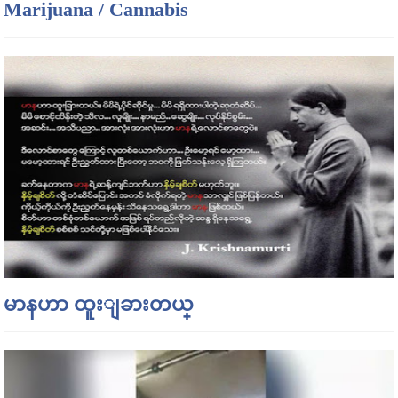
Marijuana / Cannabis
မာနဟာ ထူးျခားတယ္