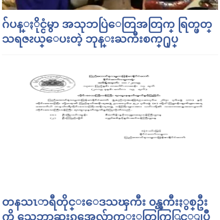
ဂ်ပန္ႏိုင္ငံမွာ အသုဘပြဲေတြအတြက္ ရြတ္ဖတ္
သရဇၩယ္ေပးတဲ့ ဘုန္းႀကီးစက္႐ုပ္
တနသၤာရီတိုင္းေဒသၾကီး ၀န္ၾကီးႏွစ္ဦး
ကို သေဘာဆႏၵအေလ်ာက္ႏုတ္ထြက္ခြြင့္ျပဳ