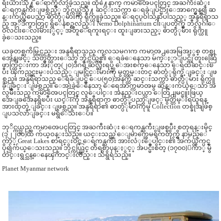
ရီးယားသို႔ ေရာက္ရွိလာခဲ့သည္။ ထို႔ေနာက္ ကမာၻေပၚတြင္ အႀကီးဆံုး
ေရကန္ႀကီးျဖစ္သည့္ ဘိုင္ကယ္လ္ထဲသို႔ ဆင္းသက္ကာ ေရခဲျပင္မ်ားေအာက္မွေန၍ ဆ
န္းက်ယ္လွပေသာ ဓာတ္ပံုမ်ားကို ရိုက္ယူခဲ့သည္။ ေရငုပ္ဝါသနာပါသည့္ အန္ဒရီရာသ
ည္ အုိဒက္ဇာတြင္ ရွိေနစဥ္ကလည္း Nemo Dolphinarium ငါးျပတိုက္မွ ဘီလူဂါေ
ဝလငါးေလးမ်ားႏွင့္ အတူေရကူးရင္း ထူးျခားသည့္ ဓာတ္ပံုမ်ား ရိုက္ယူ
ခဲ့ေသးသည္။
ယခုတစ္ႀကိမ္တြင္လည္း အန္ဒရီရာသည္ ကုလသမဂၢက ကမာၻ႕အေမြအႏွစ္ တစ္ခု
အေနျဖင့္ သတ္မွတ္ထားေသာ ဘိုင္ကယ္လ္၏ ေရခဲေနေသာ မ်က္ႏွာျပင္ကို တူးဆြေ
ဖာက္ထြင္းကာ အႏုတ္(၂၀)ဒီဂရီ ဆဲလ္ဆီးရပ္စ္ထိ ေအးစက္ေနေသာ ေရထဲဆင္းၿ
ပီး ၾကည္လင္ရႊမ္းပသည့္ ျမင္ကြင္းမ်ားကို မွတ္တမ္းတင္ ဓာတ္ပံုရိုက္ခဲ့ျခင္း ျဖ
စ္သည္။ အန္ဒရီရာသည္ ေရခဲျပင္မွ ေပ(၅၀)အနက္ထိ ဆင္းသက္ကာ ဓာတ္ပံုမ်ား ရိုက္ယူ
ခဲ့ျခင္း ျဖစ္သည္။ ေအးခဲေနေသာ ေရေအာက္ကမာၻမွ ဆန္းက်ယ္ေသာ အ
လွမ်ိဳးသည္ ကမာၻေပၚတြင္ လူေပါင္း အနည္းငယ္သာ ေတြ႕ျမင္ဖူးဖြယ္
အေျခအေနရွိၿပီး ယင္းကို အန္ဒရီရာက ဓာတ္ပံုပညာျဖင့္ မွတ္တမ္းရယူရန္
အားထုတ္ခဲ့ျခင္း ျဖစ္သည္။ အန္ဒရီရာ၏ ဓာတ္ပံုမ်ားကိုမူ Collection တစ္ခုအျဖစ္
ျပသလာျခင္း မရွိေသးေပ။
ဘုိင္ကယ္လ္သည္ ကမာၻေပၚတြင္ အႀကီးဆံုး ေရကန္ႀကီးျဖစ္ၿပီး စတုရန္းမိုင္
(၁၂၂၀၀)ထိ က်ယ္ဝန္းသည္။ ယင္းသည္ ေျမာက္အေမရိကတိုက္ရွိ နာမည္ေ
က်ာ္ Great Lakes စာရင္းဝင္ ေရကန္ႀကီး အားလံုးေပါင္း၏ အက်ယ္ထက္ပင္
ပို၍က်ယ္ေသးသည္။ ဘိုင္ကယ္လ္တြင္ တိရစာၦန္ႏွင့္ အပင္မ်ိဳးစိတ္ (၁၇၀၀)ေက်ာ္ မွီ
တင္းရွင္သန္ေနေၾကာင္းလည္း သိရွိရသည္။
Planet Myanmar network