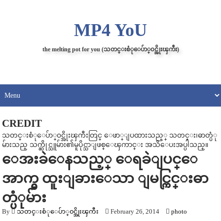
MP4 YoU
the melting pot for you (သတင္းစံုေပ်ာ္၀င္အိုးၾကီး)
CREDIT
သတင္းစံုေပ်ာ္၀င္အိုးၾကီးတြင္ ေဖာ္ျပထားသည့္ သတင္း၊ဓာတ္ပံု
မ်ားသည္ သက္ဆိုင္သူမ်ား၏မူပိုင္သာျဖစ္ေၾကာင္း အသိေပးအပ္ပါသည္။
ေအးခဲေနသည့္ ေရခဲျပင္ေ
အာက္မွ ထူးျခားေသာ ျမင္ကြင္းဓာ
တ္ပံုမ်ား
By
သတင္းစံုေပ်ာ္၀င္အိုးၾကီး
February 26, 2014
photo