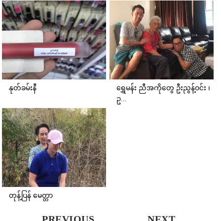
နုတ်ခမ်းနီ
ရွှေမန်း ညီအကိုတွေ ဦးညွန့်ဝင်း ၊
ဥ...
တုန့်ပြန် မေတ္တာ
PREVIOUS
NEXT