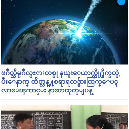
ၿဂိဳလ္သိမ္ၿဂိဳလ္မႊားတစ္ခု နယူးေယာက္ကို႐ိုက္ခတ္ခဲ့
ပီးေနာက္ ထိတ္လန္႔စရာရလဒ္မ်ားထြက္ေပၚ
လာေၾကာင္း နာဆာထုတ္ျပန္