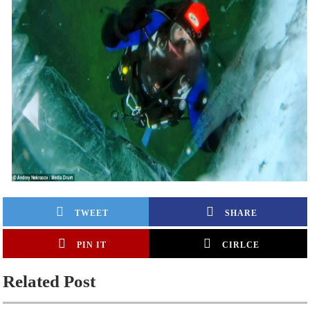
TWEET
SHARE
PIN IT
CIRLCE
Related Post