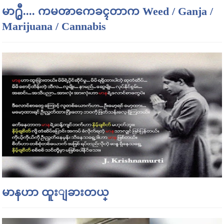
မာ႐ွီ.... ကမၻာကေခၚတာက Weed / Ganja /
Marijuana / Cannabis
မာနဟာ ထူးျခားတယ္