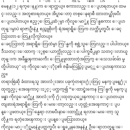
မေန႔(၁၂ ရက္ေန႔)က ေရာက္တယ္။ စကားလည္း ေျပာရတယ္။ ထမ
င္းလည္း အတူစားရတယ္။ အိပ္ရာေတာ့ တစ္ေနရာစီ ထားတယ္ဆိုၿပီး
ေျပာပါတယ္။ ဧည့္ေတြ႕ဆံုမွာ ကိုလူေမာ္နဲ႔ ကြ်န္မစကား ေျပာ
တုန္းမွာပဲ ရာဇာဦးနဲ႔ စည္သူစိုးကို ရဲအရာရွိေတြက လက္ထိပ္ခတ္ၿပီး ေခၚ
သြားတာ ေတြ႔လိုက္ပါတယ္။
ေခၚသြားတဲ့ အရာရွိေတြထဲမွာ ကြ်န္မကို စစ္တဲ့သူေတြလည္း ပါပါတယ္။
ဒီသတင္းေထာက္ ႏွစ္ေယာက္ကိုလည္း ေပါက္ၿမိဳ႕မွာ သတင္းလာယူ
တုန္းက အခ်ိန္အၾကာႀကီး ေတြ႔ဖူးထားတဲ့အတြက္ ေသေသခ်ာခ်ာ မွ
တ္မိပါတယ္” ဟု ကိုလူေမာ္ႏိုင္၏ ဇနီးမလြင္လြင္ျမင့္က ေျပာၾကားသ
ည္။
တရားစြဲဆို ခံထားရသူ အားလံုးအား ပခုကၠဴတရား႐ံုးတြင္ မနက္ျဖန္႐ံုး
ထုတ္မည့္ အေၾကာင္းႏွင့္ ပက္သက္၍ “ေထာင္မွဴးကေန ကြ်န္မကို မနက္ျ
ဖန္မွာ ကိုလူေမာ္တို႔ အာလံုးကို ႐ံုးထုတ္မယ့္အေၾကာင္း ေျပာတယ္။
တျခားရဲအရာရွိေတြကို ေမးေတာ့လည္း ဟုတ္တဲ့အေၾကာင္း ျပ
န္ေျဖတယ္။ ကြ်န္မေရာ လာၿပီးနာေးထာင္လို႔ ရလာေမးေတာ့ သူ
တို႔က ရတဲ့အေၾကာင္း ျပန္ေျဖသြားတယ္။
ကိုလူေမာ္ႏိုင္အမႈနဲ႔ပတ္သက္ၿပီး ေရွ႕ေနအေနနဲ႔ ဦးေရာဘတ္စန္းေ