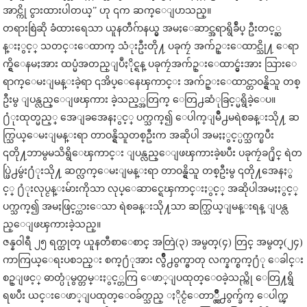
အာင္ကို ငွားထားပါတယ္” ဟု ၎က ဆက္ေျပာသည္။
တရားစြဲဆို ခံထားရေသာ ယူနတီဂ်ာနယ္မွ အမႈေဆာင္အရာရွိခ်ဳပ္ ဦးတင့္ဆ
န္းႏွင့္ သတင္းေထာက္ သံုးဦးတို႔ ပခုကၠဴ အက်ဥ္းေထာင္သို႔ ေရာ
က္ရွိေနမႈအား ထပ္မံအတည္ျပဳႏိုင္ရန္ ပခုကၠဴအက်ဥ္းေထာင္မွဴးအား သြားေ
ရာက္ေမးျမန္းခဲ့ရာ ၎အိပ္ေနေၾကာင္း အက်ဥ္းေထာင္တာဝန္ရွိသူ တစ္
ဦးမွ ျပန္လည္ေျဖၾကား ခဲ့သည့္အတြက္ ေတြ႕ဆံုခြင့္မရွိခဲ့ေပ။
႐ံုးထုတ္မည့္ အေျခအေနႏွင့္ ပက္သက္၍ ေပါက္ျမိဳ႕မရဲစခန္းသို႔ ဆ
က္သြယ္ေမးျမန္းရာ တာဝန္ရွိသူတစ္ဦးက အဆိုပါ အမႈႏွင့္ပက္သက္ၿပီး
၎တို႔ဘာမွမသိရွိေၾကာင္း ျပန္လည္ေျဖၾကားခဲ့ၿပီး ပခုကၠဴခ႐ိုင္ ရဲတ
ပ္ဖြဲ႕မွဴး႐ံုးသို႔ ဆက္လက္ေမးျမန္းရာ တာဝန္ရွိသူ တစ္ဦးမွ ၎တို႔အေနႏွ
င့္ ႐ံုးလုပ္ငန္းမ်ားကိုသာ လုပ္ေဆာင္ရေၾကာင္းႏွင့္ အဆိုပါအမႈႏွင့္
ပက္သက္၍ အမႈဖြင့္ထားေသာ ရဲစခန္းသို႔သာ ဆက္သြယ္ျမန္းရန္ ျပန္လ
ည္ေျဖၾကားခဲ့သည္။
ဇန္နဝါရီ ၂၅ ရက္ထုတ္ ယူနတီစာေစာင္ အတြဲ(၃) အမွတ္(၄) တြင္ အမွတ္(၂၄)
ကာကြယ္ေရးပစၥည္း စက္႐ံုအား လွ်ဳိ႕ဝွက္ဓာတု လက္နက္စက္႐ံု ေခါင္း
စဥ္ျဖင့္ ဓာတ္ပံုမွတ္တမ္းႏွင့္တကြ ေဖာ္ျပထုတ္ေဝခဲ့သည္ကို ေတြ႔ရွိ
ရၿပီး ယင္းေဖာ္ျပထုတ္ေဝခ်က္သည္ ႏိုင္ငံေတာ္လွ်ဳိ႕ဝွက္ခ်က္ ေပါက္ၾ