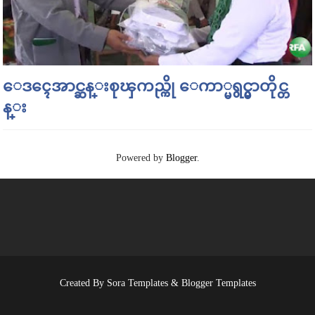
ေဒၚေအာင္ဆန္းစုၾကည္ကို ေကာ္မရွင္မွာတိုင္တ
န္း
Powered by
Blogger
.
Created By
Sora Templates
&
Blogger Templates