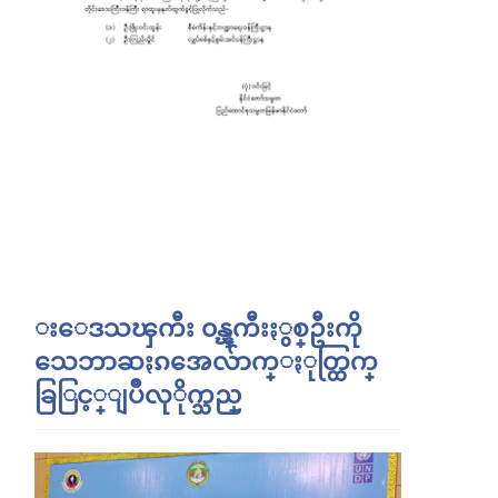
းေဒသၾကီး ၀န္ၾကီးႏွစ္ဦးကို
သေဘာဆႏၵအေလ်ာက္ႏုတ္ထြက္
ခြြင့္ျပဳလုိုက္သည္