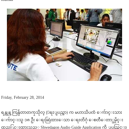
Friday, February 28, 2014
ရန္ကုန္ ကြန္ပ်ဴတာတကၠသိုလ္ (ေရႊျပည္သာ) က မဟာသိပၸံ ေက်ာင္းသား
ေက်ာင္းသူ ၁၈ ဦး ေရးဆြဲထားေသာ ေရႊတိဂုံ ေစတီေတာ္သမိုင္း
ထည့္သြင္းထားသည့္ Shwedagon Audio Guide Application ကို ျပည္တြင္း၊