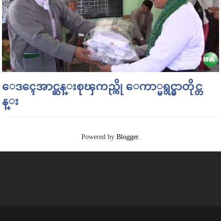
ေဒၚေအာင္ဆန္းစုၾကည္ကို ေကာ္မရွင္မွာတိုင္တ
န္း
Powered by
Blogger
.