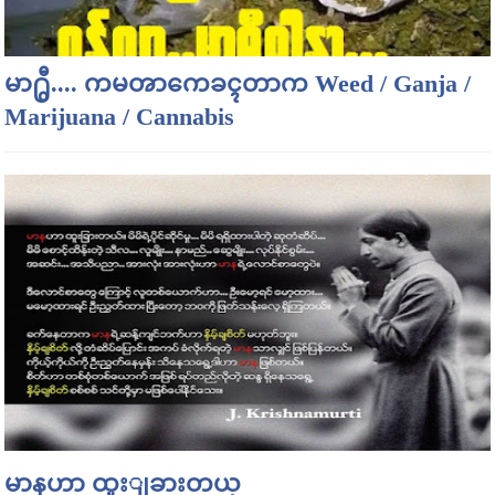
မာ႐ွီ.... ကမၻာကေခၚတာက Weed / Ganja /
Marijuana / Cannabis
မာနဟာ ထူးျခားတယ္