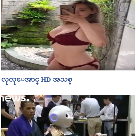
လုလုေအာင္ HD အသစ္