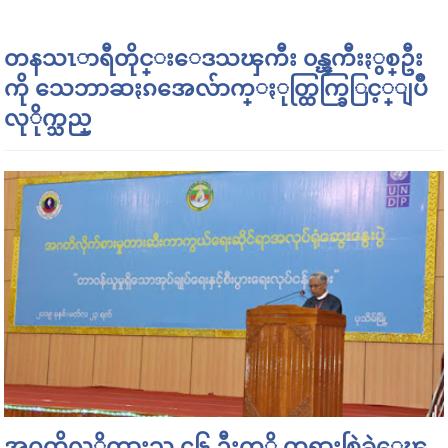
တနသၤာရီတိုင္းေဒသၾကီး ၀န္ၾကီးႏွစ္ဦး
ကို သေဘာဆႏၵအေလ်ာက္ႏုတ္ထြက္ခြြင့္ျပဳ
လုိုက္သည္
အဂတိလုိက္စားသူ ၄၆ ဦးကုိ တရားစြဲခဲ့ေၾ