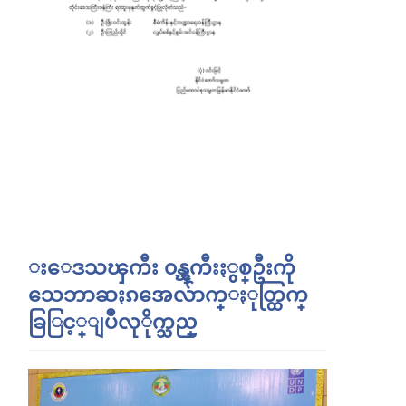
းေဒသၾကီး ၀န္ၾကီးႏွစ္ဦးကို
သေဘာဆႏၵအေလ်ာက္ႏုတ္ထြက္
ခြြင့္ျပဳလုိုက္သည္