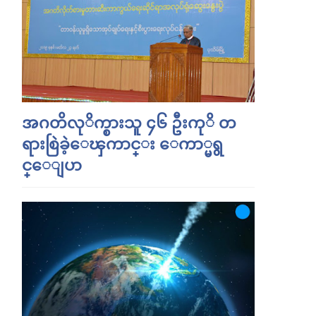
အဂတိလုိက္စားသူ ၄၆ ဦးကုိ တ
ရားစြဲခဲ့ေၾကာင္း ေကာ္မရွ
င္ေျပာ