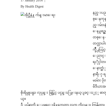
17 January 2014 |
By Health Digest
နည္းပည
စ္ေနကုန္
ည္းမ်ားန
ေန႔စဥ္ဘ
တစ္ေန ကု
တက္လာပါတ
က္ခ်ိဳ႕
ေညာင္း
ရႏိုင္ပါတ
ေနာက္ဆံ
နာရီ၊ ၇
မႈမ်ား 
မီဒီယာအလ
စိုးရိမ္ပူပန္မႈ၊ လုပ္ငန္း ခြင္တြင္ ပင္ပန္းႏြမ္းနယ္ျခင္
ယ္။
ဒီ ျပႆနာကို ေျဖရွင္းဖို႔ကေတာ့ လက္ ကိုင္ဖုန္း၊ ကြန္ပ်ဴတ