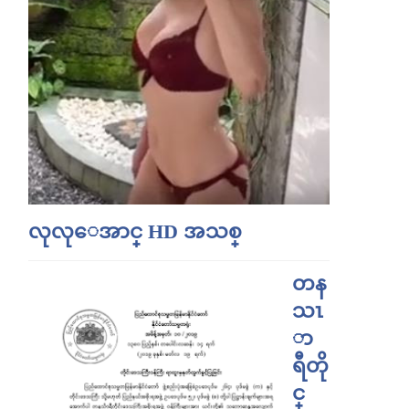
လုလုေအာင္ HD အသစ္
တန
သၤ
ာ
ရီတို
င္