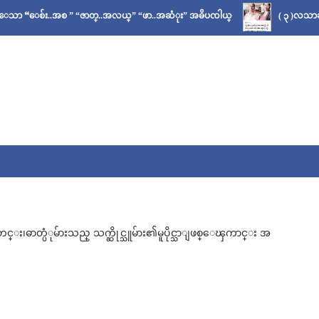
..အစ ” “ဇာတ္..အလယ္” “ဖာ..အဆံုး” အဓိပၸါယ္
( ၃ )လသာခံတော့မယ်လို
ဓာတ္ပံုမ်ားသည္ သက္ဆိုင္သူမ်ား၏မူပိုင္သာျဖစ္ေၾကာင္း အ