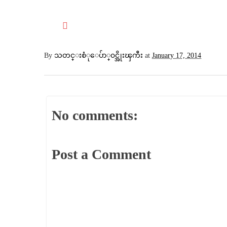
By
သတင္းစံုေပ်ာ္၀င္အိုးၾကီး
at
January 17, 2014
No comments:
Post a Comment