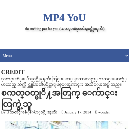
MP4 YoU
the melting pot for you (သတင္းစံုေပ်ာ္၀င္အိုးၾကီး)
CREDIT
သတင္းစံုေပ်ာ္၀င္အိုးၾကီးတြင္ ေဖာ္ျပထားသည့္ သတင္း၊ဓာတ္ပံု
မ်ားသည္ သက္ဆိုင္သူမ်ား၏မူပိုင္သာျဖစ္ေၾကာင္း အသိေပးအပ္ပါသည္။
စကတ္ဝတ္ဖုိ႔အတြက္ ေက်ာင္း
ထြက္ခဲ့သူ
By
သတင္းစံုေပ်ာ္၀င္အိုးၾကီး
January 17, 2014
wonder