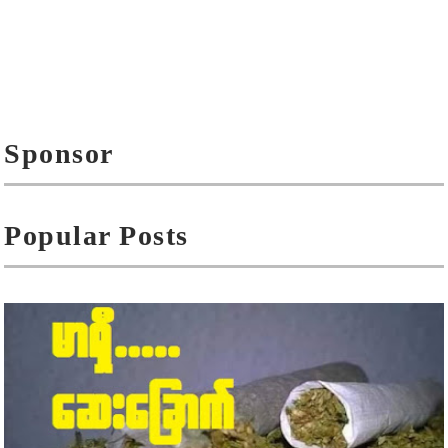
Sponsor
Popular Posts