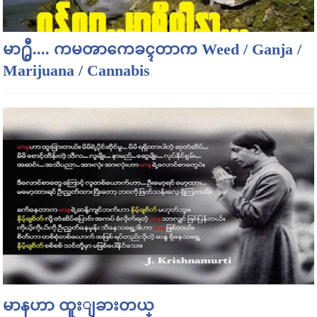
မာ႐ွီ.... ကမၻာကေခၚတာက Weed / Ganja /
Marijuana / Cannabis
မာနဟာ ထူးျခားတယ္