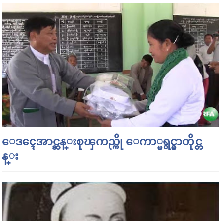
ေဒၚေအာင္ဆန္းစုၾကည္ကို ေကာ္မရွင္မွာတိုင္တ
န္း