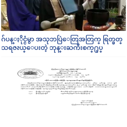
ဂ်ပန္ႏိုင္ငံမွာ အသုဘပြဲေတြအတြက္ ရြတ္ဖတ္
သရဇၩယ္ေပးတဲ့ ဘုန္းႀကီးစက္႐ုပ္