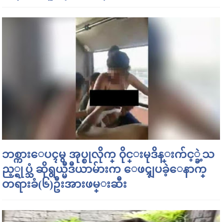
ဘစ္ကားေပၚမွ အုပ္စုလိုက္ ၀ိုင္းမုဒိန္းက်င့္ခဲ့သ
ည့္ရုပ္သံ ဆိုရွယ္မီဒီယာမ်ားက ေဖၚျပခဲ့ေနာက္
တရားခံ(၆)ဦးအားဖမ္းဆီး