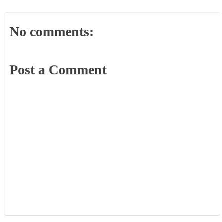
No comments:
Post a Comment