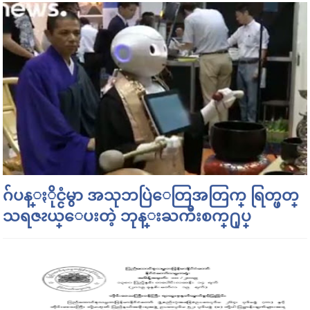
ဂ်ပန္ႏိုင္ငံမွာ အသုဘပြဲေတြအတြက္ ရြတ္ဖတ္
သရဇၩယ္ေပးတဲ့ ဘုန္းႀကီးစက္႐ုပ္