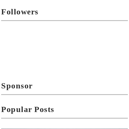
Followers
Sponsor
Popular Posts