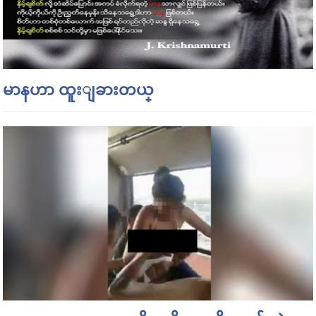
မာနဟာ ထူးျခားတယ္