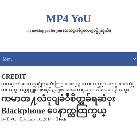
MP4 YoU
the melting pot for you (သတင္းစံုေပ်ာ္၀င္အိုးၾကီး)
CREDIT
သတင္းစံုေပ်ာ္၀င္အိုးၾကီးတြင္ ေဖာ္ျပထားသည့္ သတင္း၊ဓာတ္ပံု
မ်ားသည္ သက္ဆိုင္သူမ်ား၏မူပိုင္သာျဖစ္ေၾကာင္း အသိေပးအပ္ပါသည္။
ကမာၻ႔လံုျခံဳစိတ္အခ်ရဆံုး
Blackphone ေနာက္လထြက္မယ္
By
VC
January 16, 2014
tech