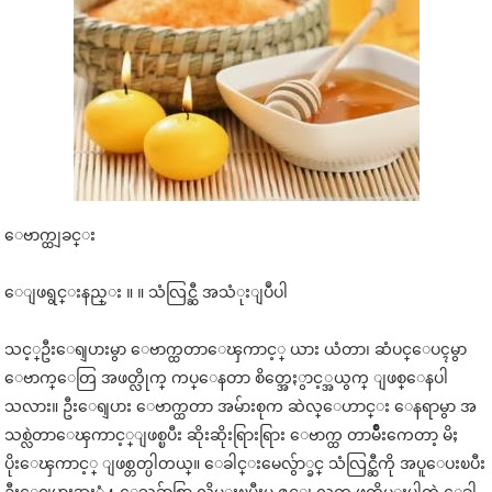
ေဗာက္ထျခင္း
ေျဖရွင္းနည္း ။ ။ သံလြင္ဆီ အသံုးျပဳပါ
သင့္ဦးေရျပားမွာ ေဗာက္ထတာေၾကာင့္ ယား ယံတာ၊ ဆံပင္ေပၚမွာ
ေဗာက္ေတြ အဖတ္လိုက္ ကပ္ေနတာ စိတ္အေႏွာင့္အယွက္ ျဖစ္ေနပါ
သလား။ ဦးေရျပား ေဗာက္ထတာ အမ်ားစုက ဆဲလ္ေဟာင္း ေနရာမွာ အ
သစ္လဲတာေၾကာင့္ျဖစ္ၿပီး ဆိုးဆိုးရြားရြား ေဗာက္ထ တာမ်ိဳးကေတာ့ မိႈ
ပိုးေၾကာင့္ ျဖစ္တတ္ပါတယ္။ ေခါင္းမေလွ်ာ္ခင္ သံလြင္ဆီကို အပူေပးၿပီး