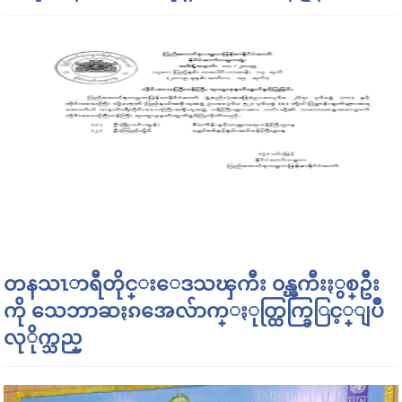
တနသၤာရီတိုင္းေဒသၾကီး ၀န္ၾကီးႏွစ္ဦး
ကို သေဘာဆႏၵအေလ်ာက္ႏုတ္ထြက္ခြြင့္ျပဳ
လုိုက္သည္