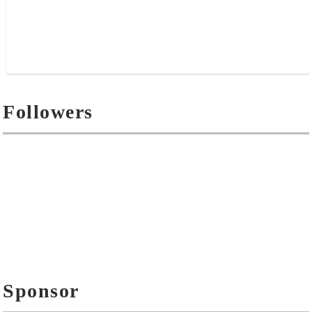
Followers
Sponsor