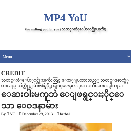
MP4 YoU
the melting pot for you (သတင္းစံုေပ်ာ္၀င္အိုးၾကီး)
CREDIT
သတင္းစံုေပ်ာ္၀င္အိုးၾကီးတြင္ ေဖာ္ျပထားသည့္ သတင္း၊ဓာတ္ပံု
မ်ားသည္ သက္ဆိုင္သူမ်ား၏မူပိုင္သာျဖစ္ေၾကာင္း အသိေပးအပ္ပါသည္။
ေဆးဝါးမကူဘဲ ေျဖရွင္းႏိုင္ေ
သာ ေဝဒနာမ်ား
By
VC
December 29, 2013
herbal