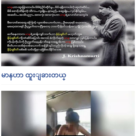
မာနဟာ ထူးျခားတယ္