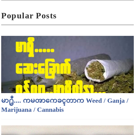
Popular Posts
မာ႐ွီ.... ကမၻာကေခၚတာက Weed / Ganja /
Marijuana / Cannabis