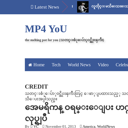
တ်
မန်ကျည်းချဉ် သိပ်နည်း
Latest News
လူတိုင္း မသိေသးေသာ “ေစ်း..အစ
MP4 YoU
the melting pot for you (သတင္းစံုေပ်ာ္၀င္အိုးၾကီး)
Home
Tech
World News
Video
Celebs
CREDIT
သတင္းစံုေပ်ာ္၀င္အိုးၾကီးတြင္ ေဖာ္ျပထားသည့္ သတင္း၊
သိေပးအပ္ပါသည္။
အေမရိကန္ ဝရမ္းေျပး ဟက္ကာ
လုပ္ရျပီ
By
VC
November 01, 2013
America
,
WorldNews