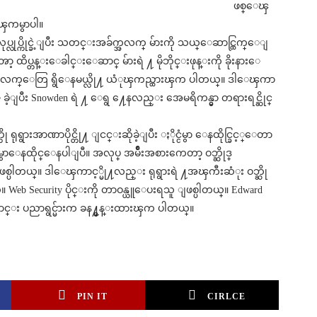
ဖစ္ေၾ
ိၾကမွာပါ။
ပ္လုပ္ကိုင္ခဲ့ျပီး သတင္းအခ်က္အလက္ မ်ားကို သယ္ေဆာင္ထြက္ေျ
ာ့ ထိပ္တန္းေခါင္းေဆာင္ မ်ားရဲ ႔ မိုဘိုင္းဖုန္းကို ခိုးနားေ
ွာ အခ်က္အလက္ေတြ ရွိေနမယ္လို႔ ယံုၾကည္ထားၾက ပါတယ္။ ဒါေၾကာ
ခဲ့ျပီး Snowden ရဲ ႔ ေရွ ႔ေနလည္း အေမရိကန္မွာ တရားရင္ဆိုင္
ွားအာဏာပိုင္တို႔ ျငင္းဆိုခဲ့ျပီး ႏိုင္ငံမွာ ေနထိုင္ခြင့္ေတာ
ွာေနထိုင္ေနပါျပီ။ အလုပ္ အမ်ိဳးအစားကေတာ့ ဝဘ္ဆိုဒ္
ူ ျဖစ္ပါတယ္။ ဒါေၾကာင့္မို႔လည္း ရုရွားရဲ ႔အၾကီးဆံုး ဝဘ္ဆို
္။ Web Security ပိုင္းကို တာဝန္ယူေပးရသူ ျဖစ္ပါတယ္။ Edward
ကာင္း ပညာရွင္မ်ားက ခန႔္မွန္းထားၾက ပါတယ္။
PIN IT
CIRLCE