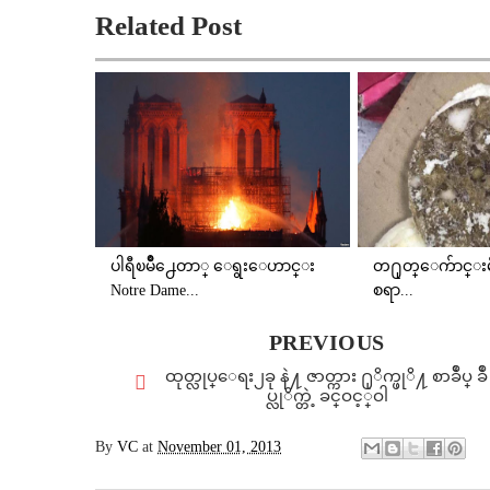
Related Post
ပါရီၿမိဳ႕ေတာ္ ေရွးေဟာင္း
တ႐ုတ္ေက်ာင္းမီးဖိ
Notre Dame...
စရာ...
PREVIOUS
ထုတ္လုပ္ေရး၂ခု နဲ႔ ဇာတ္ကား ႐ုိက္ဖုိ႔ စာခ်ဳပ္ ခ်ဳ
ပ္လုိက္တဲ့ ခင္ဝင့္ဝါ
By
VC
at
November 01, 2013