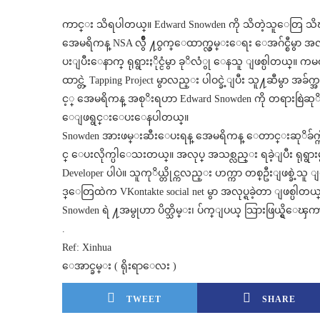
ကာင္း သိရပါတယ္။ Edward Snowden ကို သိတဲ့သူေတြ သ
အေမရိကန္ NSA လွ်ိဳ ႔ဝွက္ေထာက္လွမ္းေရး ေအဂ်င္စီမွာ အလု
ပးျပီးေနာက္ ရုရွားႏိုင္ငံမွာ ခုိလံွု ေနသူ ျဖစ္ပါတယ္။ ကမၻ
ထာင္တဲ့ Tapping Project မွာလည္း ပါဝင္ခဲ့ျပီး သူ႔ဆီမ
င့္ အေမရိကန္ အစုိးရဟာ Edward Snowden ကို တရားစြဲဆုိ 
ေျဖရွင္းေပးေနပါတယ္။
Snowden အားဖမ္းဆီးေပးရန္ အေမရိကန္ ေတာင္းဆုိခ်က္ကို ရုရ
င္ ေပးလိုက္ပါေသးတယ္။ အလုပ္ အသစ္လည္း ရခဲ့ျပီး ရုရွားမ
Developer ပါပဲ။ သူကုိယ္တိုင္ကလည္း ဟက္ကာ တစ္ဦးျဖစ္ခဲ့သ
ဒ္ေတြထဲက VKontakte social net မွာ အလုပ္ရခဲ့တာ ျဖစ္ပါတယ
Snowden ရဲ ႔အမွုဟာ ပိတ္သိမ္း၊ ပ်က္ျပယ္ သြားဖြယ္ရွိေၾ
.
Ref: Xinhua
ေအာင္ခမ္း ( ရိုးရာေလး )
TWEET
SHARE