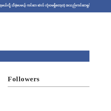
ဲ့ပေမယ့် ကင်ဆာ ဆဲလ် လုံးဝမရှိတော့တဲ့ အသည်းကင်ဆာရှင် ဦးစိုးသန်းရဲ့ ဆေးနည်း
Followers