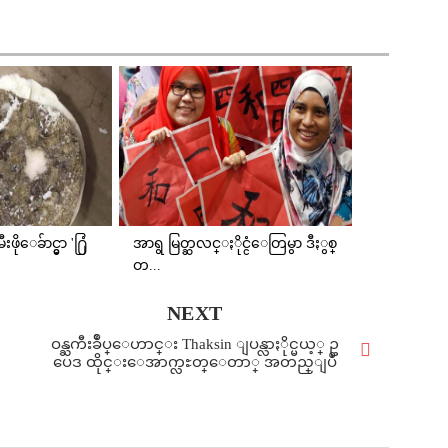
ုေခ်ာင္မွာ '႐ြံ
အာရွ မြတ္ဆလင္ႏိုင္ငံေတြမွာ ဒီႏွစ္
တ...
NEXT
ဝန္ႀကီးခ်ဳပ္ေဟာင္း Thaksin ျပန္လာႏိုင္မယ့္ ဥ
ပေဒ ထိုင္းေအာက္လႊတ္ေတာ္ အတည္ျပဳ