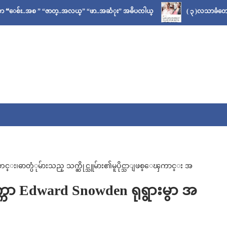
 ” “ဇာတ္..အလယ္” “ဖာ..အဆံုး” အဓိပၸါယ္
( ၃ )လသာခံတော့မယ်လို့ သိခ
ဓာတ္ပံုမ်ားသည္ သက္ဆိုင္သူမ်ား၏မူပိုင္သာျဖစ္ေၾကာင္း အ
 Edward Snowden ရုရွားမွာ အ