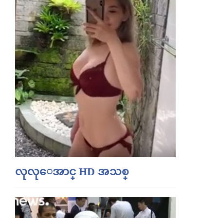
လုလုေအာင္ HD အသစ္