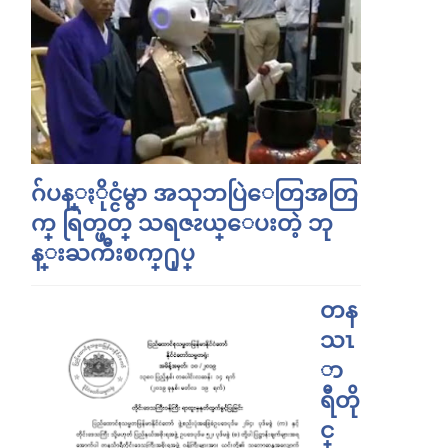
ဂ်ပန္ႏိုင္ငံမွာ အသုဘပြဲေတြအတြ
က္ ရြတ္ဖတ္ သရဇၩယ္ေပးတဲ့ ဘု
န္းႀကီးစက္႐ုပ္
တန
သၤ
ာ
ရီတို
င္