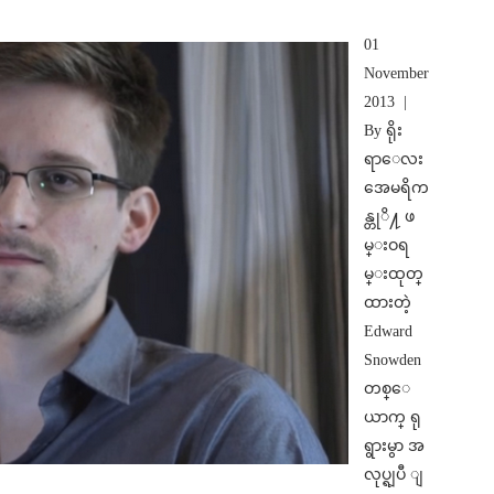
01
November
2013 |
By ရိုး
ရာေလး
အေမရိက
န္တုိ႔ ဖ
မ္းဝရ
မ္းထုတ္
ထားတဲ့
Edward
Snowden
တစ္ေ
ယာက္ ရု
ရွားမွာ အ
လုပ္ရျပီ ျ