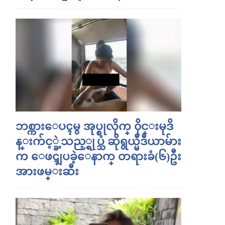
ဘစ္ကားေပၚမွ အုပ္စုလိုက္ ၀ိုင္းမုဒိ
န္းက်င့္ခဲ့သည့္ရုပ္သံ ဆိုရွယ္မီဒီယာမ်ား
က ေဖၚျပခဲ့ေနာက္ တရားခံ(၆)ဦး
အားဖမ္းဆီး