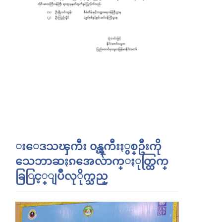
းေဒသၾကီး ၀န္ၾကီးႏွစ္ဦးကို
သေဘာဆႏၵအေလ်ာက္ႏုတ္ထြက္
ခြြင့္ျပဳလုိုက္သည္