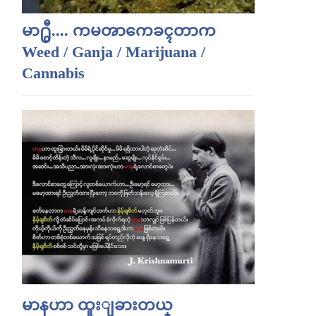
မာ႐ွီ.... ကမၻာကေခၚတာက
Weed / Ganja / Marijuana /
Cannabis
မာနဟာ ထူးျခားတယ္