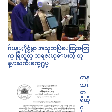
ဂ်ပန္ႏိုင္ငံမွာ အသုဘပြဲေတြအတြ
က္ ရြတ္ဖတ္ သရဇၩယ္ေပးတဲ့ ဘု
န္းႀကီးစက္႐ုပ္
တန
သၤ
ာ
ရီတို
င္