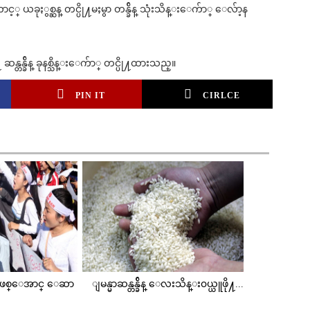
 ယခုႏွစ္ဆန္ တင္ပို႔မႈမွာ တန္ခ်ိန္ သုံးသိန္းေက်ာ္ ေလ်ာ့န
န္တန္ခ်ိန္ ခုနစ္သိန္းေက်ာ္ တင္ပို႔ထားသည္။
PIN IT
CIRLCE
ျဖစ္ေအာင္ ေဆာ
ျမန္မာဆန္တန္ခ်ိန္ ေလးသိန္း၀ယ္ယူဖို႔...