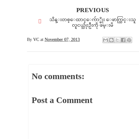
PREVIOUS
သိန္းတစ္ေထာင္ေက်ာ္ဖိုး ေဖာက္ထြင္းသူ
လူငယ္သုံးဦးကို ဖမ္းမိ
By
VC
at
November 07, 2013
No comments:
Post a Comment