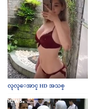
လုလုေအာင္ HD အသစ္