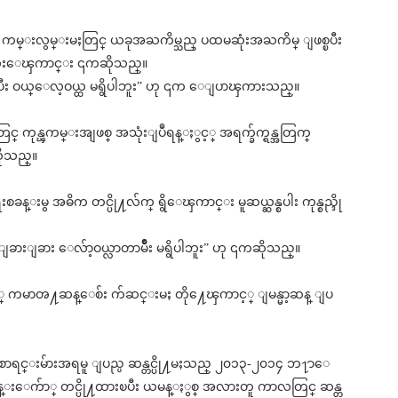
ယ္ယူရန္ ကမ္းလွမ္းမႈတြင္ ယခုအႀကိမ္သည္ ပထမဆုံးအႀကိမ္ ျဖစ္ၿပီး
ရေသးေၾကာင္း ၎ကဆိုသည္။
ီး ဝယ္ေလ့ဝယ္ထ မရွိပါဘူး” ဟု ၎က ေျပာၾကားသည္။
ာတြင္ ကုန္ၾကမ္းအျဖစ္ အသုံးျပဳရန္ႏွင့္ အရက္ခ်က္ရန္အတြက္
ဆိုသည္။
ရးစခန္းမွ အဓိက တင္ပို႔လ်က္ ရွိေၾကာင္း မူဆယ္ဆန္စပါး ကုန္စည္ဒို
ခားျခား ေလ်ာ့ဝယ္လာတာမ်ဳိး မရွိပါဘူး” ဟု ၎ကဆိုသည္။
မ်ားႏွင့္ ကမာၻ႔ဆန္ေစ်း က်ဆင္းမႈ တို႔ေၾကာင့္ ျမန္မာ့ဆန္ ျပ
စာရင္းမ်ားအရမူ ျပည္ပ ဆန္တင္ပို႔မႈသည္ ၂၀၁၃-၂၀၁၄ ဘ႑ာေ
ုံးသိန္းေက်ာ္ တင္ပို႔ထားၿပီး ယမန္ႏွစ္ အလားတူ ကာလတြင္ ဆန္တ