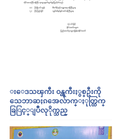
းေဒသၾကီး ၀န္ၾကီးႏွစ္ဦးကို
သေဘာဆႏၵအေလ်ာက္ႏုတ္ထြက္
ခြြင့္ျပဳလုိုက္သည္