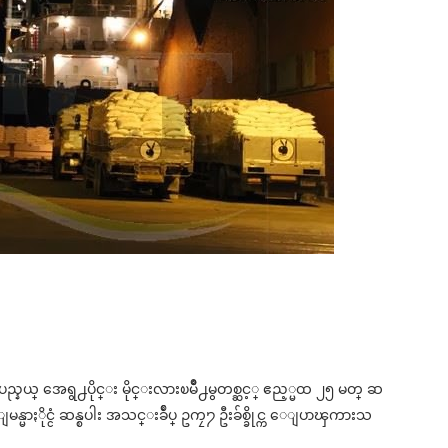
္နယ္ အေရွ႕ပိုင္း မိုင္းလားၿမဳိ႕မွတစ္ဆင့္ ဧည့္မထ ၂၅ မတ္ ဆ
န္မာႏိုင္ငံ ဆန္စပါး အသင္းခ်ဳပ္ ဥကၠ႒ ဦးခ်စ္ခိုင္က ေျပာၾကားသ