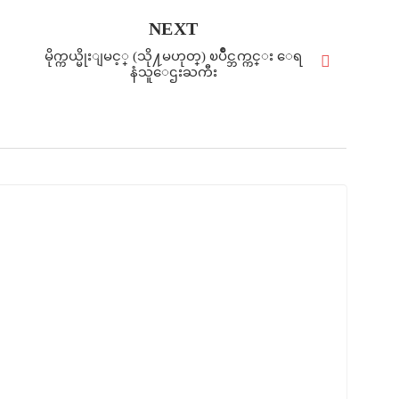
NEXT
မိုက္ကယ္မိုးျမင့္ (သို႔မဟုတ္) ၿပိဳင္ဘက္ကင္း ေရ
နံသူေဌးႀကီး