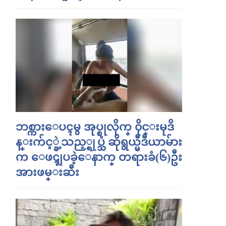
ဘစ္ကားေပၚမွ အုပ္စုလိုက္ ၀ိုင္းမုဒိ
န္းက်င့္ခဲ့သည့္ရုပ္သံ ဆိုရွယ္မီဒီယာမ်ား
က ေဖၚျပခဲ့ေနာက္ တရားခံ(၆)ဦး
အားဖမ္းဆီး