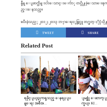
န္ခ်ိန္ ေျခာက္သိန္းငါးေသာင္းေက်ာ္ တင္ပို႔ခဲ့ေသာေၾကာင့္
ည္းေနသည္။
ၿပီးခဲ့သည့္ ၂၀၁၂-၂၀၁၃ ဘ႑ာေရးႏွစ္တြင္မူ တ႐ုတ္ႏိုင္ငံသို႔ ဆ
TWEET
SHARE
Related Post
ရခိုင္ျပည္ဒုကၡသည္ ေနရပ္ျပ
ျမစ္ဆုံ ေဆာက္
န္ေရး အစီအ...
က္မယ္၊ KI...