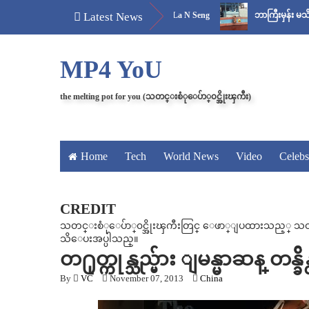
. ညီလေး၊ ဒီမှာထိုင်
Latest News
Aung La N Seng
ဘာကြီးမှန်း မသိကြရင် - ဓါ
MP4 YoU
the melting pot for you (သတင္းစံုေပ်ာ္၀င္အိုးၾကီး)
Home
Tech
World News
Video
Celebs
CREDIT
သတင္းစံုေပ်ာ္၀င္အိုးၾကီးတြင္ ေဖာ္ျပထားသည့္ သတင္း၊
သိေပးအပ္ပါသည္။
တ႐ုတ္ကုန္သည္မ်ား ျမန္မာဆန္ တန္ခ်
By
VC
November 07, 2013
China