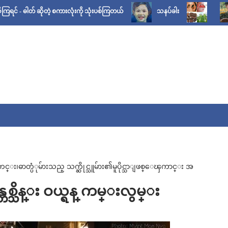
တ် ဆိုတဲ့ စကားလုံးကို သုံးပစ်ကြတယ်
သနပ်ခါး
AA (
ဓာတ္ပံုမ်ားသည္ သက္ဆိုင္သူမ်ား၏မူပိုင္သာျဖစ္ေၾကာင္း အ
ိန္တစ္သိန္း ဝယ္ရန္ ကမ္းလွမ္း