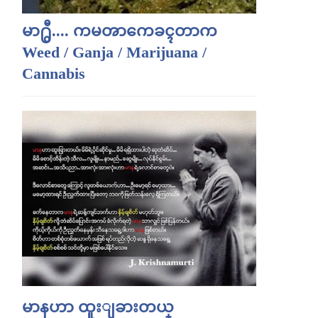
မာ႐ွီ.... ကမၻာကေခၚတာက
Weed / Ganja / Marijuana /
Cannabis
မာနဟာ ထူးျခားတယ္