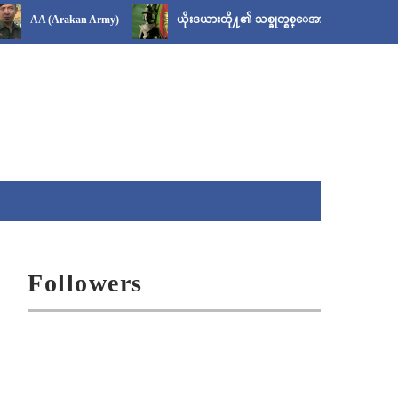
Arakan Army)
ယိုးဒယားတို႔၏ သစ္ခုတ္စစ္ေအာင္ယၾတာ အခမ္းအနား
Followers