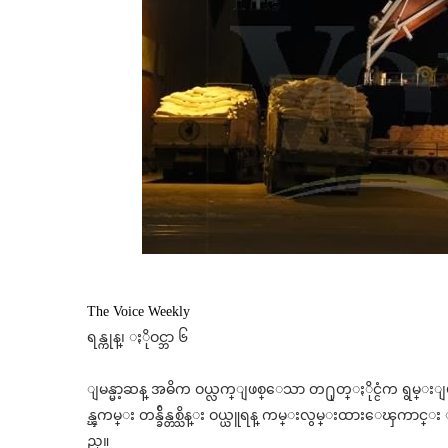
The Voice Weekly
ရန္ကုန္၊ ႏိုဝင္ဘာ ၆
ျမန္မာ့ဆန္ အဓိက ဝယ္လက္ျဖစ္ေသာ တ႐ုတ္ႏိုင္ငံက ရွမ္းျပည
န္ၾကမ္း တန္ခ်ိန္တစ္သိန္း ဝယ္ယူရန္ ကမ္းလွမ္းထားေၾကာင္း ျမ
ည္။