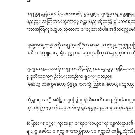
တ႐ုတ္ကုန္သည္မ်ားက မိုင္းလားၿမဳိ႕မွတစ္ဆင့္ ျမန္မာ့ဆန္ ဝ
မည္သည့္ အတြက္ေၾကာင့္ ဝယ္ယူမည္ ဆိုသည္ကိုမူ မသိ
“ဘာအတြက္ဝယ္မယ္ ဆိုတာက ေလ့လာဆဲပါ။ အဲဒီ့ဘက္ကေနၿပ
ျမန္မာ့ဆန္ၾကမ္းကို တ႐ုတ္ႏိုင္ငံက စားေသာက္ကုန္ ထုတ္လုပ္ရ
အဓိက ဝယ္ယူေလ့ ရွိသည္ဟု မူဆယ္အေျခစိုက္ ဆန္ကုန္သည္မ်ားက 
ျမန္မာ့ဆန္ၾကမ္းကို တ႐ုတ္ႏိုင္ငံသို႔ မူဆယ္နယ္စပ္ ကုန္သြယ္ေ
င္ ဒုတိယဥကၠ႒ ဦးခ်မ္းသာဦးက ရွင္းျပသည္။
“မူဆယ္ ဘက္ကေနေတာ့ ပုံမွန္ေလာက္ပဲ သြားေနတယ္။ ထူးထူးျ
ထို႔ျပင္ လက္ရွိအခ်ိန္တြင္ ျပည္တြင္း၌ မိုးႀကီးေရလွ်ံမႈ
ည္ပ တင္ပို႔မႈမွာ က်ဆင္းလ်က္ ရွိသည္ဟုလည္း ၎ကဆိုသည္။
စီးပြားေရးႏွင့္ ကူးသန္းေရာင္းဝယ္ေရး ဝန္ႀကီးဌာန၏ 
ရးႏွစ္စ ဧၿပီလ ၁ ရက္မွ ေအာက္တိုဘာ ၁၁ ရက္အထိ တန္ခ်ိန္ သ