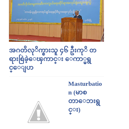
အဂတိလုိက္စားသူ ၄၆ ဦးကုိ တ
ရားစြဲခဲ့ေၾကာင္း ေကာ္မရွ
င္ေျပာ
Masturbatio
n (မာစ
တာေဘးရွ
င္း)