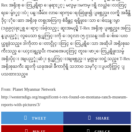
Rex အရိုးစု ေတြ႕ရွိရာ ေနရာႏွင့္ မလွမ္းမကမ္းရွိ လယ္တဲေလးတြင္
ရႈေမွ်ာ္ခင္းပံု ပန္းခ်ီမ်ား လာေရာက္ေရးဆြဲဖူး၍ ျဖစ္သည္။ လက္ရွိ အခ်ိန္ထိ
ဒိုင္ႏိုေဆာ အရိုးစု တစ္ခုအတြက္ စံခ်ိန္တင္ ရရွိဖူးေသာ ေစ်းႏႈန္းမွာ
(၁၉၉၇)ခုႏွစ္က ေရာင္းခ်ခဲ့သည့္ ဆူးအမည္ရွိ T-Rex အရိုးစု ျဖစ္သည္။ အလြ
န္ျပည့္စံု လွပေသာ ရုပ္ၾကြင္းကို ေဒၚလာ (၅.၇)သန္းထိ ေစ်းေပးဝ
ယ္ယူခဲ့သည္။ ဒါကိုတာ ေတာင္ပိုင္းတြင္ ေတြ႕ရွိေသာ အဆိုပါ အရိုးစုႀ
ကီးသည္ ေပ(၄၀)ရွည္ၿပီး ကမာၻေပၚတြင္ တူးေဖာ္ေတြ႕ရွိဖူးသမွ်
အရိုးပိုင္း အျပည့္စံုဆံုး ရုပ္ၾကြင္းအျဖစ္လည္း မွတ္တမ္းဝင္ခဲ့သည္။ T-Rex
အရိုးစုႀကီး ဆူးကို ယခုအခါ ခ်ီကာဂိုရွိ သဘာဝ သမုိင္းျပတိုက္တြင္ ျ
ပသထားသည္။
From: Planet Myanmar Network
http://westerndigs.org/magnificent-t-rex-found-on-montana-ranch-museum-
reports-with-pictures/3/
TWEET
SHARE