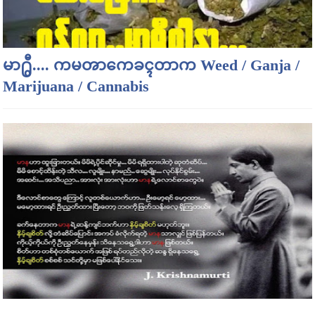
မာ႐ွီ.... ကမၻာကေခၚတာက Weed / Ganja /
Marijuana / Cannabis