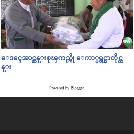
ေဒၚေအာင္ဆန္းစုၾကည္ကို ေကာ္မရွင္မွာတိုင္တ
န္း
Powered by
Blogger
.