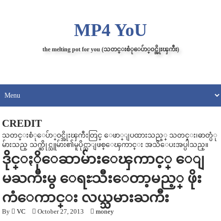
MP4 YoU
the melting pot for you (သတင္းစံုေပ်ာ္၀င္အိုးၾကီး)
CREDIT
သတင္းစံုေပ်ာ္၀င္အိုးၾကီးတြင္ ေဖာ္ျပထားသည့္ သတင္း၊ဓာတ္ပံု
မ်ားသည္ သက္ဆိုင္သူမ်ား၏မူပိုင္သာျဖစ္ေၾကာင္း အသိေပးအပ္ပါသည္။
ဒိုင္ႏိုေဆာမ်ားေၾကာင့္ ေျ
မႀကီးမွ ေရႊသီးေတာ့မည့္ ဖိုး
ကံေကာင္း လယ္သမားႀကီး
By
VC
October 27, 2013
money