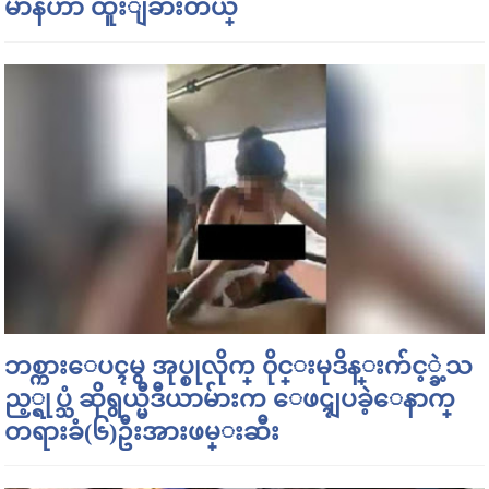
မာနဟာ ထူးျခားတယ္
ဘစ္ကားေပၚမွ အုပ္စုလိုက္ ၀ိုင္းမုဒိန္းက်င့္ခဲ့သ
ည့္ရုပ္သံ ဆိုရွယ္မီဒီယာမ်ားက ေဖၚျပခဲ့ေနာက္
တရားခံ(၆)ဦးအားဖမ္းဆီး