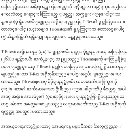
ေတြ႕ရွိေသာ အရိုးစု ရုပ္ၾကြင္းႏွစ္ခုကို ႏိုဝင္ဘာလ (၁၉)ရက္ေန႔တြင္
ေလလံတင္ ေရာင္းခ်သြားမည္ ျဖစ္သည္။ သက္တမ္း ႏွစ္ေပါင္းသ
န္း(၄၀)မွ် ရွိေနၿပီျဖစ္သည့္ အရိုးစု ႏွစ္ခုတြင္ T-Rex၏ ရုပ္ၾကြင္းက စ
တာလင္ေပါင္ (၁.၄)သန္း၊ Triceratops၏ ရုပ္ၾကြင္းက စတာလင္ေပါင္
(၅)သိန္းခြဲမွ်ထိ ရရွိမည္ဟု ပညာရွင္မ်ားက ခန္႔မွန္းထားသည္။
T-Rex၏ အရိုးစုသည္ (၃၈)ေပ ရွည္လ်ားၿပီး ၎ႏွင့္ မိုင္အနည္းငယ္ အကြာတြင္
(၂၆)ေပ ရွည္လ်ားၿပီး ႀကံ႕ႏွင့္ သ႑န္တူသည့္ Triceratopsကို ေတြ႕ရွိခဲ့ျ
ခင္း ျဖစ္သည္။ ယခု T-Rex၏ ရုပ္ၾကြင္းတြင္ အျခားေတြ႕ရွိထားသည့္
မျပည့္စံုေသာ T-Rex အရိုးစုမ်ားႏွင့္ ေပါင္းစပ္ၿပီး ျဖည့္တင္းေပး
ထားသည္။ Triceratopsကမူ ပိုမိုျပည့္စံုၿပီး ယင္းအသီးအရြက္စား ဒို
င္ႏိုေဆာ၏ ႀကီးမားေသာ ဦးခ်ိဳႏွစ္ခု၊ ႏွာေခါင္းထိပ္မွ ခ်ိဳငယ္တစ္ခု အပါ
အဝင္ အရိုးစ အားလံုး၏ (၇၀)ရာခိုင္ႏႈန္း ျပည့္စံုစြာ ရွိေနသည္။ သ
တင္းမ်ားက အမည္ေဖာ္မျပသည့္ လယ္သမားႀကီးသည္ T-Rex အရိုးစုကို
ရက္ဆဲလ္ဟု အမည္ေပးထားသည္။
အဘယ္ေၾကာင့္ဆိုေသာ္ အေမရိကန္ ပန္းခ်ီဆရာ ခ်ားလ္စ္ရက္ဆဲလ္သည္ T-