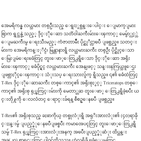
အေမရိကန္မွ လယ္သမား တစ္ဦးသည္ ေရွးႏွစ္သန္းေပါင္း ေျမာက္ျမား
စြာက ရွင္သန္ခဲ့သည့္ ဒိုင္ႏိုေဆာ သတၱဝါႀကီးမ်ားေၾကာင့္ မေမွ်ာ္လင့္ဘဲ
ေျမႀကီးမွ ေရႊသီးမည့္ ကံဇာတာမ်ိဳး ပိုင္ဆုိင္လာၿပီ ျဖစ္သည္။ သတင္း
မ်ားက အေမရိကန္ႏုိင္ငံ၊ မြန္တာနားရွိ လယ္သမားႀကီး တစ္ဦး ပိုင္ဆိုင္ေသာ
ေမြးျမဴေရးၿခံတြင္ တူးေဖာ္ေတြ႕ရွိေသာ ဒိုင္ႏိုေဆာ အရိုး
မ်ားေၾကာင့္ ၿခံပိုင္ရွင္ လယ္သမားႀကီး အေနျဖင့္ သန္းၾကြယ္သူေဌး
ျဖစ္လာႏိုင္ေၾကာင္း သံုးသပ္ ေရးသားလွ်က္ ရွိသည္။ ၎၏ ၿခံထဲတြင္
T-Rex ဒိုင္ႏိုေဆာႀကီး တစ္ေကာင္၏ အရိုးစုႏွင့္ Triceratops တစ္ေ
ကာင္၏ အရိုးစု ရုပ္ၾကြင္းမ်ားကို မေတာ္တဆ တူးေဖာ္ ေတြ႕ရွိခဲ့ၿပီး ယ
င္းတို႔ကို ေလလံတင္ ေရာင္းခ်ရန္ စီစဥ္ေနၿပီ ျဖစ္သည္။
T-Rex၏ အရိုးစုသည္ ခႏၶာကိုယ္ တစ္ခုလံုးရွိ အရုိးအားလံုး၏ (၄၀)ရာခို
င္ႏႈန္းမွ် ျပည့္စံုေနၿပီျဖစ္ၿပီး ကမာၻေပၚတြင္ တူးေဖာ္ေတြ႕ရွိ
သမွ် T-Rex ရုပ္ၾကြင္းအားလံုးအနက္ အၿပီးျပည့္စံုဆံုး ထိပ္တန္း
အခု(၂၀) စာရင္းတြင္ ပါဝင္လွ်က္ရွိသည္။ ဟဲလ္ခရိခ္ရွိ ၿခံေျမတြင္