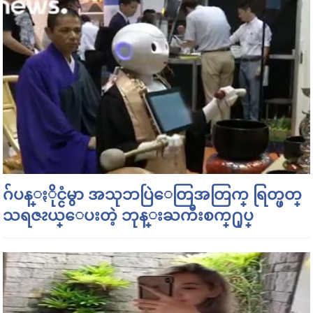
ဂ်ပန္ႏိုင္ငံမွာ အသုဘပြဲေတြအတြက္ ရြတ္ဖတ္
သရဇၩယ္ေပးတဲ့ ဘုန္းႀကီးစက္႐ုပ္