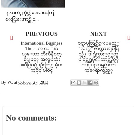
ရလာတဲ႕ ပိုက္ဆံေလးေတြ
ေႏြးေအာင္ကိုင္...
PREVIOUS
NEXT
International Business
စင္ကာပူတြင္က်င္းပမည့္
Times က ေ႐ြးခ်
“လက္ပံ” ဇာတ္ကားျပပြဲ
ယ္ေသာ ဘီကီနီဝတ္
သို႔ ဒါ႐ိုက္တာႏွင့္အတူ
စုံျဖင့္ အလွပဆုံး
ပါ၀င္သ႐ုပ္ေဆာင္သည့္
ၿပဳိင္ပြဲဝင္သုံးဦးတြင္ မိုးစ
အႏုပညာရွင္မ်ားတ
က္ဝိုင္ ပါဝင္
က္ေရာက္မည္္
By
VC
at
October 27, 2013
No comments: