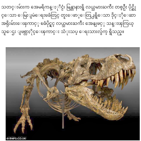
သတင္းမ်ားက အေမရိကန္ႏုိင္ငံ၊ မြန္တာနားရွိ လယ္သမားႀကီး တစ္ဦး ပိုင္ဆို
င္ေသာ ေမြးျမဴေရးၿခံတြင္ တူးေဖာ္ေတြ႕ရွိေသာ ဒိုင္ႏိုေဆာ
အရိုးမ်ားေၾကာင့္ ၿခံပိုင္ရွင္ လယ္သမားႀကီး အေနျဖင့္ သန္းၾကြယ္
သူေဌး ျဖစ္လာႏိုင္ေၾကာင္း သံုးသပ္ ေရးသားလွ်က္ ရွိသည္။