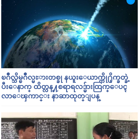
ၿဂိဳလ္သိမ္ၿဂိဳလ္မႊားတစ္ခု နယူးေယာက္ကို႐ိုက္ခတ္ခဲ့
ပီးေနာက္ ထိတ္လန္႔စရာရလဒ္မ်ားထြက္ေပၚ
လာေၾကာင္း နာဆာထုတ္ျပန္