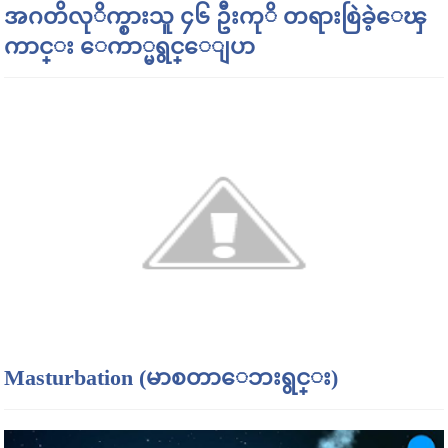
အဂတိလုိက္စားသူ ၄၆ ဦးကုိ တရားစြဲခဲ့ေၾ
ကာင္း ေကာ္မရွင္ေျပာ
Masturbation (မာစတာေဘးရွင္း)