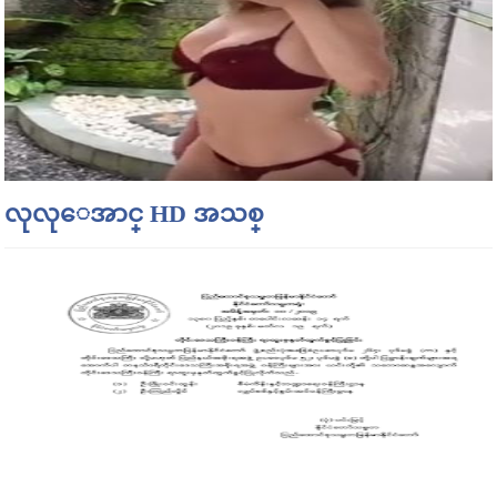
လုလုေအာင္ HD အသစ္