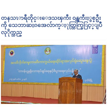
တနသၤာရီတိုင္းေဒသၾကီး ၀န္ၾကီးႏွစ္ဦး
ကို သေဘာဆႏၵအေလ်ာက္ႏုတ္ထြက္ခြြင့္ျပဳ
လုိုက္သည္