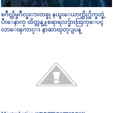
ၿဂိဳလ္သိမ္ၿဂိဳလ္မႊားတစ္ခု နယူးေယာက္ကို႐ိုက္ခတ္ခဲ့
ပီးေနာက္ ထိတ္လန္႔စရာရလဒ္မ်ားထြက္ေပၚ
လာေၾကာင္း နာဆာထုတ္ျပန္