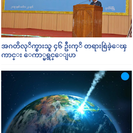
အဂတိလုိက္စားသူ ၄၆ ဦးကုိ တရားစြဲခဲ့ေၾ
ကာင္း ေကာ္မရွင္ေျပာ