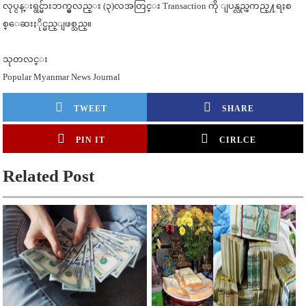
လုပ္ငန္းရွင္မ်ားဘက္မွလည္း (၃)လအတြင္း Transaction ကို ျပန္လည္ၾကည္႔ရႈစ
စ္ေဆးႏိုင္မ
ည္ျဖစ္သည္။
သုတလင္း
Popular Myanmar News Journal
TWEET
SHARE
PIN IT
CIRLCE
Related Post