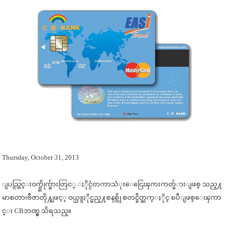
Thursday, October 31, 2013
ျပည္တြင္း၀က္ဘ္ဆိုက္မ်ားတြင
္ ႏိုင္ငံတကာသံုးေငြေၾကးကတ္မ်
ားျဖစ္ သည္႔
မာစတာ၊ဗီဇာတို႔ျဖင့္ ၀ယ္ယူႏိုင္မည္႔စနစ္ကို စတင္ခ်ိတ္ဆက္ႏိုင္ ၿပီျဖစ္ေၾကာ
င္း CBဘဏ္မွ သိရသည္။