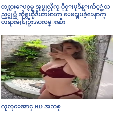
ဘစ္ကားေပၚမွ အုပ္စုလိုက္ ၀ိုင္းမုဒိန္းက်င့္ခဲ့သ
ည့္ရုပ္သံ ဆိုရွယ္မီဒီယာမ်ားက ေဖၚျပခဲ့ေနာက္
တရားခံ(၆)ဦးအားဖမ္းဆီး
လုလုေအာင္ HD အသစ္