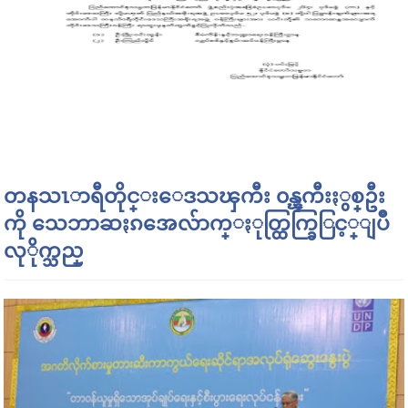
တနသၤာရီတိုင္းေဒသၾကီး ၀န္ၾကီးႏွစ္ဦး
ကို သေဘာဆႏၵအေလ်ာက္ႏုတ္ထြက္ခြြင့္ျပဳ
လုိုက္သည္