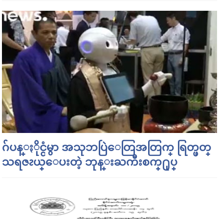
ဂ်ပန္ႏိုင္ငံမွာ အသုဘပြဲေတြအတြက္ ရြတ္ဖတ္
သရဇၩယ္ေပးတဲ့ ဘုန္းႀကီးစက္႐ုပ္