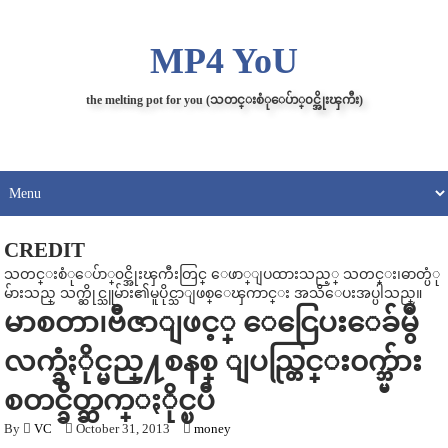
MP4 YoU
the melting pot for you (သတင္းစံုေပ်ာ္၀င္အိုးၾကီး)
CREDIT
သတင္းစံုေပ်ာ္၀င္အိုးၾကီးတြင္ ေဖာ္ျပထားသည့္ သတင္း၊ဓာတ္ပံု
မ်ားသည္ သက္ဆိုင္သူမ်ား၏မူပိုင္သာျဖစ္ေၾကာင္း အသိေပးအပ္ပါသည္။
မာစတာ၊ဗီဇာျဖင့္ ေငြေပးေခ်မွဳ
လက္ခံႏိုင္မည္႔စနစ္ ျပည္တြင္း၀က္ဘ္မ်ား
စတင္ခ်ိတ္ဆက္ႏိုင္ၿပီ
By
VC
October 31, 2013
money