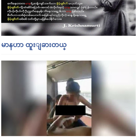
မာနဟာ ထူးျခားတယ္