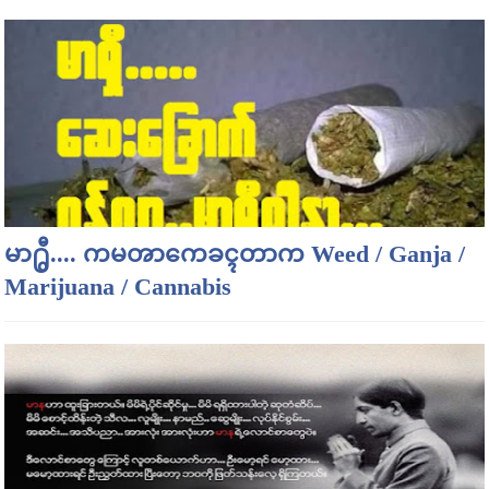
မာ႐ွီ.... ကမၻာကေခၚတာက Weed / Ganja /
Marijuana / Cannabis