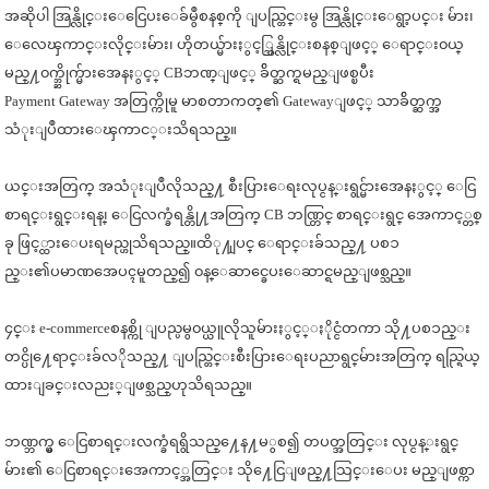
အဆိုပါ အြန္လိုင္းေငြေပးေခ်မွဳစနစ္
ကို ျပည္တြင္းမွ အြန္လိုင္းေရွာ့ပင္း မ်ား၊
ေလေၾကာင္းလိုင္းမ်ား၊ ဟိုတယ္မ်ားႏွင့္အြန္လိုင္းစ
နစ္ျဖင့္ ေရာင္း၀ယ္
မည္႔၀က္ဘ္ဆိုက္မ်ားအေနႏွင့္
CBဘဏ္ျဖင့္ ခ်ိတ္ဆက္ရမည္ျဖစ္ၿပီး
Payment Gateway အတြက္ကိုမူ မာစတာကတ္၏ Gatewayျဖင့္ သာခ်ိတ္ဆက္အ
သံုးျပဳထားေၾကာင
္းသိရသည္။
ယင္းအတြက္ အသံုးျပဳလိုသည္႔ စီးပြားေရးလုပ္ငန္းရွင္မ်ား
အေနႏွင့္ ေငြ
စာရင္းရွင္းရန္၊ ေငြလက္ခံရန္တို႔အတြက္ CB ဘဏ္တြင္ စာရင္းရွင္ အေကာင့္တစ္
ခု ဖြင့္ထားေပးရမည္ဟုသိရသည္။ထိ
ု႔ျပင္ ေရာင္းခ်သည္႔ ပစၥ
ည္း၏ပမာဏအေပၚမူတည္၍ ၀န္ေဆာင္ခေပးေဆာင္ရမည္ျဖစ္သ
ည္။
၄င္း e-commerceစနစ္ကို ျပည္ပမွ၀ယ္ယူလိုသူမ်ားႏွင့္
ႏိုင္ငံတကာ သို႔ပစၥည္း
တင္ပို႔ေရာင္းခ်လ
ိုသည္႔ ျပည္တြင္းစီးပြားေရးပညာရွင္
မ်ားအတြက္ ရည္ရြယ္
ထားျခင္းလညး္ျဖစ္သည္
ဟုသိရသည္။
ဘဏ္ဘက္မွ ေငြစာရင္းလက္ခံရရွိသည္႔ေန႔မ
ွစ၍ တပတ္အတြင္း လုပ္ငန္းရွင္
မ်ား၏ ေငြစာရင္းအေကာင့္အတြင္း သို႔ေငြျဖည္႔သြင္းေပး မည္ျဖစ္ကာ