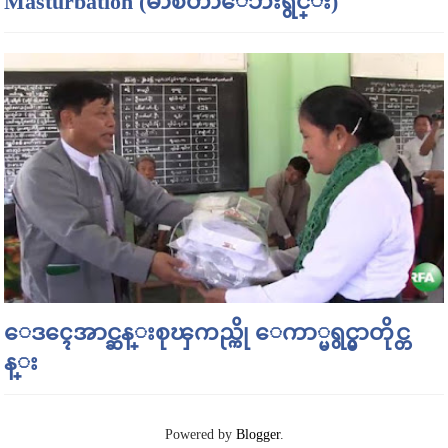
Masturbation (မာစတာေဘးရွင္း)
ေဒၚေအာင္ဆန္းစုၾကည္ကို ေကာ္မရွင္မွာတိုင္တ
န္း
Powered by
Blogger
.