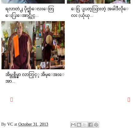
ရလာတဲ႕ ပိုက္ဆံေလးေတြ
ေငြ ျပတ္​သြားတဲ့ အခါဒီလိုေ
ေႏြးေအာင္ကိုင္...
လး (ယုံယု...
အိမ္တစ္အိမ္မွာ လာဘ္ပြင့္ အိမ္ေအးေ
အာ...
By
VC
at
October 31, 2013