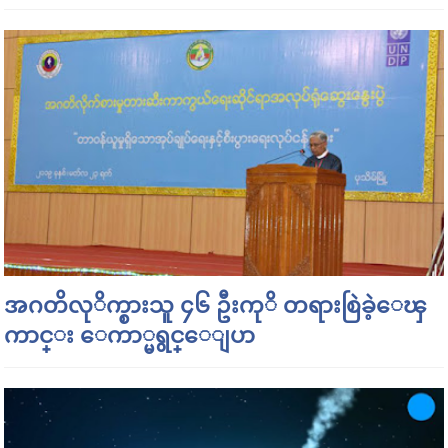
အဂတိလုိက္စားသူ ၄၆ ဦးကုိ တရားစြဲခဲ့ေၾ
ကာင္း ေကာ္မရွင္ေျပာ