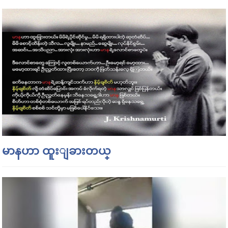
မာနဟာ ထူးျခားတယ္