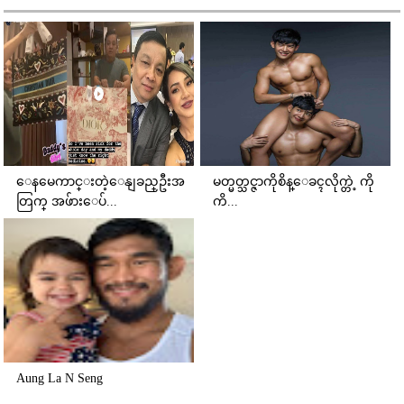
ေနမေကာင္းတဲ့ေနျခည္ဦးအ
မတ္မတ္သင္ဇာကိုစိန္ေခၚလိုက္တဲ့ ကို
တြက္ အဖ်ားေပ်...
ကိ...
Aung La N Seng