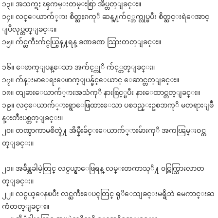
၁၃။ အသက္ရႈ ၾကမ္းတမ္းစြာ အိပ္တတ္ျခင္း။
၁၄။ လင္ေယာက်္ား စိတ္ဆႏၵကုိ ဆန္႔က်င့္ဘက္လုပ္ၿပီး စိတ္ဆင္းရဲေအာင္
ျပဳလုပ္တတ္ျခင္း။
၁၅။ က်င္ႀကီးက်င္ငယ္စြန္႔ရန္ ခဏခဏ သြားတတ္ျခင္း။
၁၆။ ေဖာက္ျပန္ေသာ အက်င့္ကုိ က်င့္တတ္ျခင္း။
၁၇။ က်န္းမာေရးေဖာက္ျပန္ခ်င္ေယာင္ ေဆာင္တတ္ျခင္း။
၁၈။ တျခားေယာက်္ားအသံကုိ နားစြင့္ၿပီး နားေထာင္တတ္ျခင္း။
၁၉။ လင္ေယာက်္ားရွာေဖြထားေသာ ပစၥည္းဥစၥာကုိ မတရားျဖဳ
န္းတီးပစ္တတ္ျခင္း။
၂၀။ တဏွာကာမစိတ္နဲ႔ အိမ္နီးခ်င္းေယာက်္ားမ်ားကုိ အကၽြမ္း၀င္တ
တ္ျခင္း။
၂၁။ အခ်ိန္အခါမဲ့တြင္ လင္ငယ္ရွာေဖြရန္ လမ္းတကာသုိ႔ ၀င္ထြက္သြားလာတ
တ္ျခင္း။
၂၂။ လင္ငယ္ေနၿပီး လင္ႀကီးေပၚတြင္ ရုိေသျခင္းမရွိဘဲ မေကာင္းႀ
ကံတတ္ျခင္း။