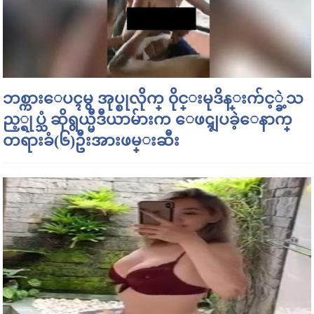
ဘစ္ကားေပၚမွ အုပ္စုလိုက္ ၀ိုင္းမုဒိန္းက်င့္ခဲ့သ
ည့္ရုပ္သံ ဆိုရွယ္မီဒီယာမ်ားက ေဖၚျပခဲ့ေနာက္
တရားခံ(၆)ဦးအားဖမ္းဆီး