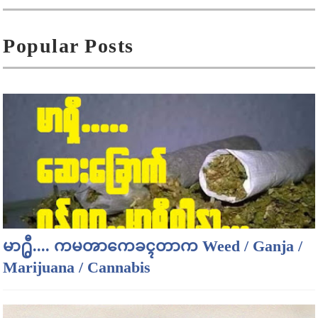
Popular Posts
မာ႐ွီ.... ကမၻာကေခၚတာက Weed / Ganja /
Marijuana / Cannabis