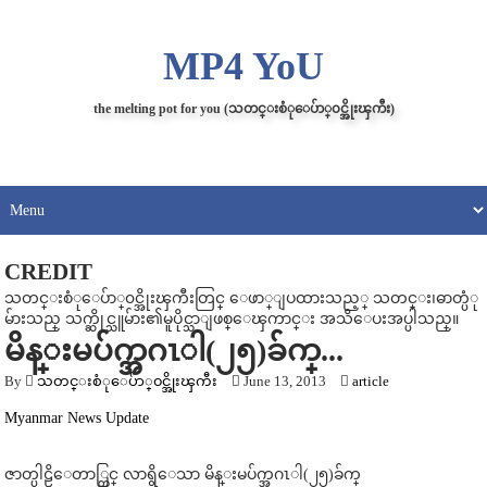
MP4 YoU
the melting pot for you (သတင္းစံုေပ်ာ္၀င္အိုးၾကီး)
CREDIT
သတင္းစံုေပ်ာ္၀င္အိုးၾကီးတြင္ ေဖာ္ျပထားသည့္ သတင္း၊ဓာတ္ပံု
မ်ားသည္ သက္ဆိုင္သူမ်ား၏မူပိုင္သာျဖစ္ေၾကာင္း အသိေပးအပ္ပါသည္။
မိန္းမပ်က္အဂၤါ(၂၅)ခ်က္...
By
သတင္းစံုေပ်ာ္၀င္အိုးၾကီး
June 13, 2013
article
Myanmar News Update
ဇာတ္ပါဠိေတာ္တြင္ လာရွိေသာ မိန္းမပ်က္အဂၤါ(၂၅)ခ်က္