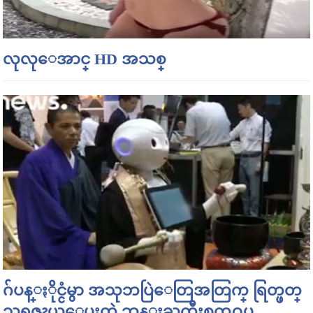
လုလုေအာင္ HD အသစ္
ဂ်ပန္ႏိုင္ငံမွာ အသုဘပြဲေတြအတြက္ ရြတ္ဖတ္
သရဇၩယ္ေပးတဲ့ ဘုန္းႀကီးစက္႐ုပ္