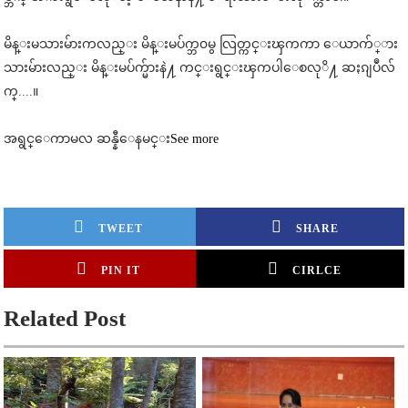
မိန္းမသားမ်ားကလည္း မိန္းမပ်က္ဘ၀မွ လြတ္ကင္းၾကကာ ေယာက်္ား
သားမ်ားလည္း မိန္းမပ်က္မ်ားနဲ႔ ကင္းရွင္းၾကပါေစလုိ႔ ဆႏၵျပဳလ်
က္....။
အရွင္ေကာမလ ဆန္နီေနမင္း
See more
TWEET
SHARE
PIN IT
CIRLCE
Related Post