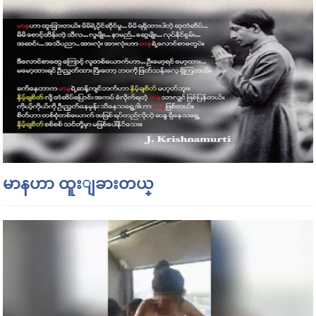
မာနဟာ ထူးျခားတယ္