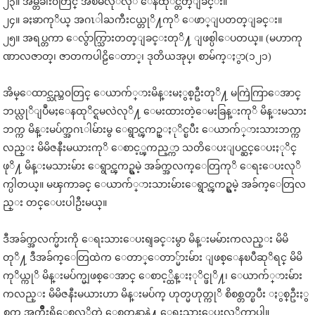
၂၃။ အိမ္တံခါး၀တြင္ အၿမဲလုိလုိ ေနထုိင္တတ္ျခင္း။
၂၄။ ခႏၶာကုိယ္ အဂၤါႀကီးငယ္တုိ႔ကုိ ေဖာ္ျပတတ္ျခင္း။
၂၅။ အရပ္တကာ ေလွ်ာက္သြားတတ္ျခင္းတုိ႔ ျဖစ္ပါေပတယ္။ (မဟာကု
ဏာလဇာတ္၊ ဇာတကပါဠိေတာ္၊ ဒုတိယအုပ္၊ စာမ်က္ႏွာ(၁၂၁)
အိမ္ေထာင္သည္ဘ၀တြင္ ေယာက်္ားမိန္းမႏွစ္ဦးတုိ႔ မကြဲကြာေအာင္
ဘယ္လုိျပဳမႈေနထုိင္ရမလဲလုိ႔ ေမးထားတဲ့ေမးခြန္းကုိ မိန္းမသား
ဘက္က မိန္းမပ်က္အဂၤါမ်ားမွ ေရွာင္ၾကဥ္ႏုိင္ၿပီး ေယာက်္ားသားဘက္က
လည္း မိမိဇနီးမယားကုိ ေစာင့္ၾကည့္ကာ သတိေပးျပင္ဆင္ေပးႏုိင္
ဖုိ႔ မိန္းမသားမ်ား ေရွာင္ၾကဥ္ရမဲ့ အခ်က္အလက္ေတြကုိ ေရးေပးလုိ
က္ပါတယ္။ မၾကာခင္ ေယာက်္ားသားမ်ားေရွာင္ၾကဥ္ရမဲ့ အခ်က္ေတြလ
ည္း တင္ေပးပါဦးမယ္။
ဒီအခ်က္အလက္မ်ားကို ေရးသားေပးရျခင္းမွာ မိန္းမမ်ားကလည္း မိမိ
တုိ႔ ဒီအခ်က္ေတြထဲက ေတာ္ေတာ္မ်ားမ်ား ျဖစ္ေနၿပီဆုိရင္ မိမိ
ကုိယ္ကုိ မိန္းမပ်က္မျဖစ္ေအာင္ ေစာင့္ထိန္းႏုိင္ဖုိ႔၊ ေယာက်္ားမ်ား
ကလည္း မိမိဇနီးမယားဟာ မိန္းမပ်က္ ဟုတ္မဟုတ္ကုိ စိစစ္တတ္ၿပီး ႏွစ္ဦးႏွ
စ္ဘက္ အက်ိဳးရွိေစလုိတဲ့ ေစတနာနဲ႔ ေရးသားေပးလုိက္တာပါ။