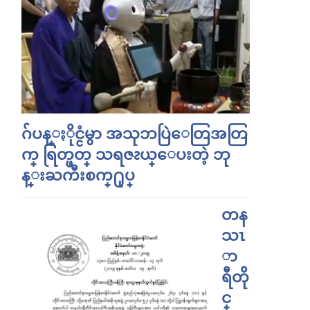
ဂ်ပန္ႏိုင္ငံမွာ အသုဘပြဲေတြအတြ
က္ ရြတ္ဖတ္ သရဇၩယ္ေပးတဲ့ ဘု
န္းႀကီးစက္႐ုပ္
တန
သၤ
ာ
ရီတို
င္