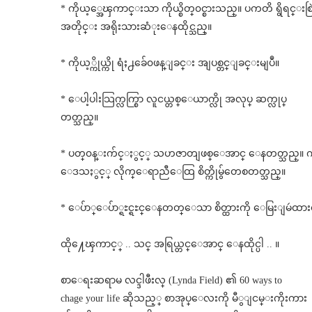
* ကိုယ့္အေၾကာင္းသာ ကိုယ္စိတ္၀င္စားသည္။ ပကတိ ရွိရင္းစြ
အတိုင္း အရိုးသားဆံုးေနထိုင္သည္။
* ကိုယ့္ကိုယ္ကို ရံႈ႕ခ်ေ၀ဖန္ျခင္း အျပစ္တင္ျခင္းမျပဳ။
* ေပါ့ပါးသြက္လက္စြာ လူငယ္တစ္ေယာက္လို အလုပ္ ဆက္လုပ္
တတ္သည္။
* ပတ္၀န္းက်င္ႏွင့္ သဟဇာတျဖစ္ေအာင္ ေနတတ္သည္။
ေဒသႏွင့္ လိုက္ေရာညီေထြ စိတ္ကိုမွ်တေစတတ္သည္။
* ေပ်ာ္ေပ်ာ္ရႊင္ရႊင္ေနတတ္ေသာ
စိတ္ထားကို ေမြးျမဴ
ထို႔ေၾကာင့္ .. သင္ အရြယ္တင္ေအာင္ ေနထိုင္ပါ .. ။
စာေရးဆရာမ လင္ဒါဖီးလ္ (Lynda Field) ၏ 60 ways to
chage your life ဆိုသည့္ စာအုပ္ေလးကို မီွျငမ္းကိုးကား