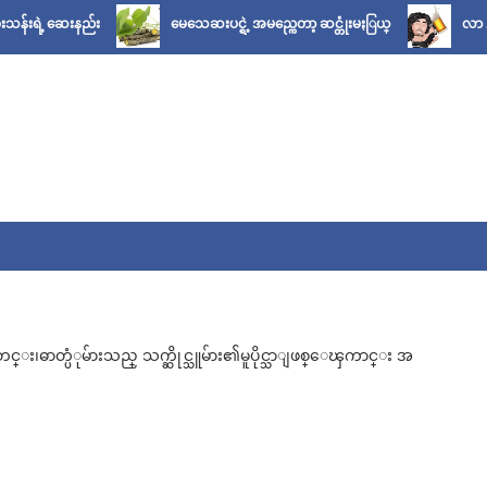
ေးနည်း
မေသေဆးပင္ရဲ့ အမည္ကေတာ့ ဆင္တုံးမႏြယ္
လာ ... ညီလေး၊ ဒီ
ဓာတ္ပံုမ်ားသည္ သက္ဆိုင္သူမ်ား၏မူပိုင္သာျဖစ္ေၾကာင္း အ