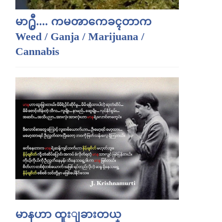
မာ႐ွီ.... ကမၻာကေခၚတာက
Weed / Ganja / Marijuana /
Cannabis
မာနဟာ ထူးျခားတယ္