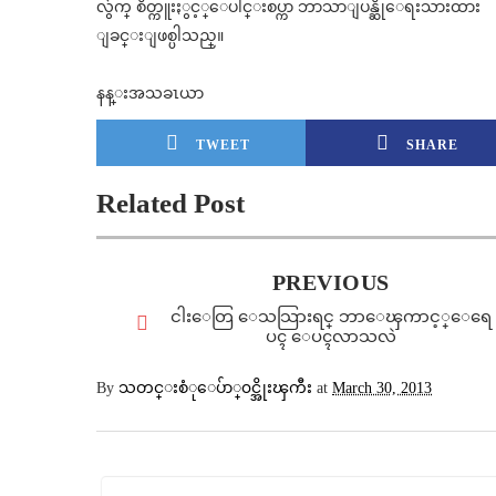
လွ်က္ စိတ္ကူးႏွင့္ေပါင္းစပ္ကာ ဘာသာျပန္ဆိုေရးသားထား
ျခင္းျဖစ္ပါသည္။
နန္းအသခၤယာ
TWEET
SHARE
Related Post
PREVIOUS
ငါးေတြ ေသသြားရင္ ဘာေၾကာင့္ေရေ
ပၚ ေပၚလာသလဲ
By
သတင္းစံုေပ်ာ္၀င္အိုးၾကီး
at
March 30, 2013