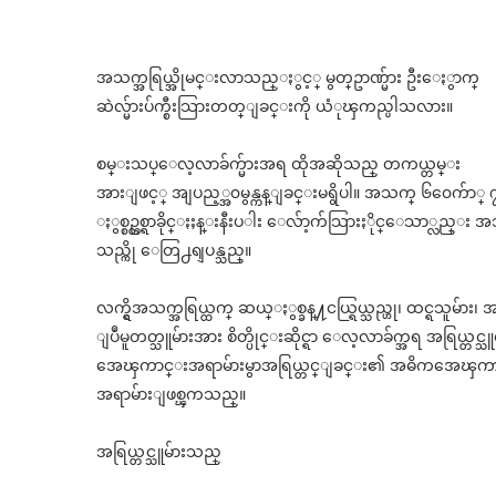
အသက္အရြယ္အိုမင္းလာသည္ႏွင့္
မွတ္ဥာဏ္မ်ား ဦးေႏွာက္
ဆဲလ္မ်ားပ်က္စီးသြားတတ္ျခင္
းကို ယံုၾကည္ပါသလား။
စမ္းသပ္ေလ့လာခ်က္မ်ားအရ ထိုအဆိုသည္ တကယ္တမ္း
အားျဖင့္ အျပည့္အ၀မွန္ကန္ျခင္းမရွိပါ
။ အသက္ ၆၀ေက်ာ္ ၇၀အရ
ႏွစ္စဥ္တစ္ရာခိုင္ႏႈန္းနီးပ
ါး ေလ်ာ့က်သြားႏိုင္ေသာ္လည္း အသက္ 
သည္ကို ေတြ႕ရျပန္သည္။
လက္ရွိအသက္အရြယ္ထက္ ဆယ္ႏွစ္ခန္႔ငယ္ရြယ္သည္ဟု၊ ထင္ရသူမ်ား၊
ျပဳမူတတ္သူမ်ားအား စိတ္ပိုင္းဆိုင္ရာ ေလ့လာခ်က္အရ အရြယ္တင္သ
အေၾကာင္းအရာမ်ားမွာအရြယ္တင္
ျခင္း၏ အဓိကအေၾကာ
အရာမ်ားျဖစ္ၾကသည္။
အရြယ္တင္သူမ်ားသည္