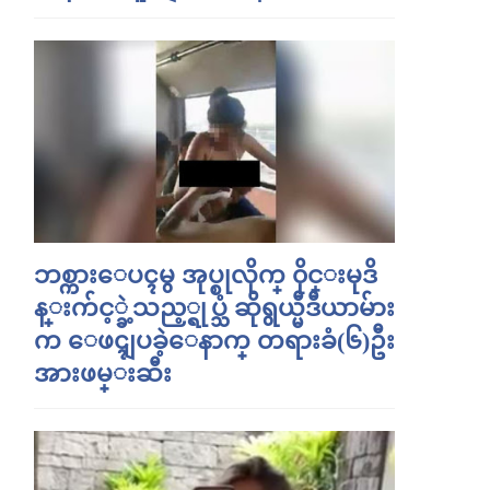
ဘစ္ကားေပၚမွ အုပ္စုလိုက္ ၀ိုင္းမုဒိ
န္းက်င့္ခဲ့သည့္ရုပ္သံ ဆိုရွယ္မီဒီယာမ်ား
က ေဖၚျပခဲ့ေနာက္ တရားခံ(၆)ဦး
အားဖမ္းဆီး