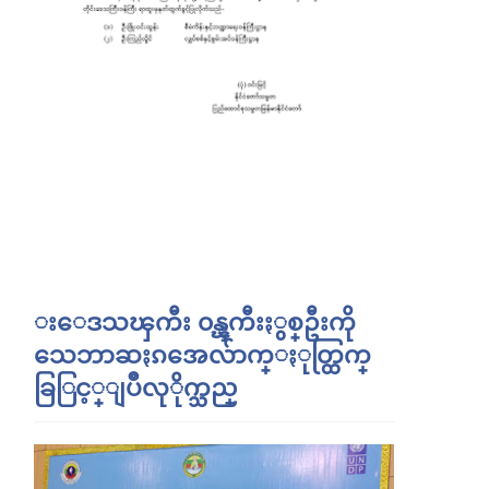
းေဒသၾကီး ၀န္ၾကီးႏွစ္ဦးကို
သေဘာဆႏၵအေလ်ာက္ႏုတ္ထြက္
ခြြင့္ျပဳလုိုက္သည္