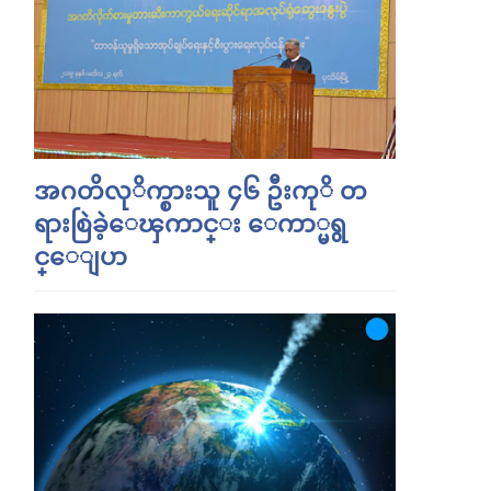
အဂတိလုိက္စားသူ ၄၆ ဦးကုိ တ
ရားစြဲခဲ့ေၾကာင္း ေကာ္မရွ
င္ေျပာ