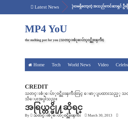
့မယ်လို့ သိခဲ့ပေမယ့် ကင်ဆာ ဆဲလ် လုံးဝမရှိတော့တဲ့ အသည်းကင်ဆာရှင် ဦးစိုးသန်းရဲ့ ဆ
Latest News
MP4 YoU
the melting pot for you (သတင္းစံုေပ်ာ္၀င္အိုးၾကီး)
Home
Tech
World News
Video
Celebs
CREDIT
သတင္းစံုေပ်ာ္၀င္အိုးၾကီးတြင္ ေဖာ္ျပထားသည့္ သတင္း၊
သိေပးအပ္ပါသည္။
အရြယ္တင္ဖို႔ဆိုရင္
By
သတင္းစံုေပ်ာ္၀င္အိုးၾကီး
March 30, 2013