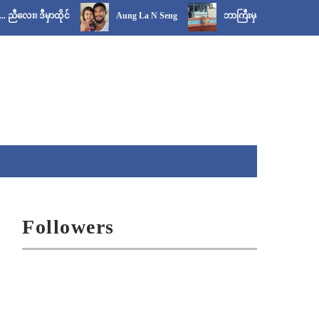
မှာထိုင်
Aung La N Seng
ဘာကြီးမှန်း မသိကြရင် - ဓါတ် ဆိုတဲ့ 
Followers