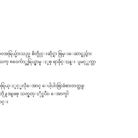
ြယ္မ်ားသည္ စိတ္ပိုင္းဆိုင္ရာ စြမ္းေဆာင္ရည္မ်ား
၈၀ေက်ာ္အရြယ္မွာမူ ႏွစ္ ရာခိုင္ႏႈန္း ျမင့္တက္လာ
 အရြယ္ႏွင့္မလိုေအာင္ ေပါ့ပါးစြာခံစားတတ္သူ၊
ူတို႔အျဖစ္ သတ္မွတ္ႏိုင္ၿပီး၊ ေအာက္ပါ
င္း