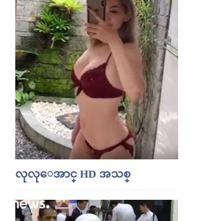
လုလုေအာင္ HD အသစ္