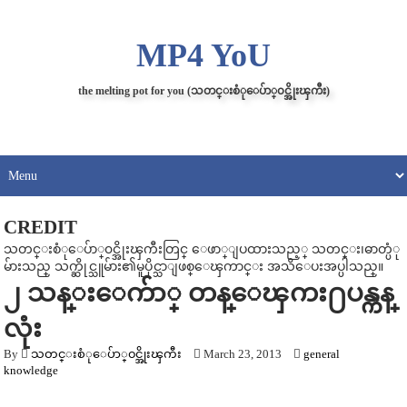
MP4 YoU
the melting pot for you (သတင္းစံုေပ်ာ္၀င္အိုးၾကီး)
CREDIT
သတင္းစံုေပ်ာ္၀င္အိုးၾကီးတြင္ ေဖာ္ျပထားသည့္ သတင္း၊ဓာတ္ပံု
မ်ားသည္ သက္ဆိုင္သူမ်ား၏မူပိုင္သာျဖစ္ေၾကာင္း အသိေပးအပ္ပါသည္။
၂ သန္းေက်ာ္ တန္ေၾကး႐ပန္ကန္
လုံး
By
သတင္းစံုေပ်ာ္၀င္အိုးၾကီး
March 23, 2013
general
knowledge