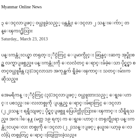
Myanmar Online News
၃ ေဒၚလာျဖင့္ ဝယ္ယူခဲ့သည့္ ပန္ကန္လုံး ေဒၚလာ ၂ သန္းေက်ာ္ တ
န္ေၾကး႐ွိသြား
Saturday,, March 23, 2013
ပန္းကန္လံုးငယ္မွာ တရုတ္ႏုိင္ငံတြင္ ေျမာက္ပိုင္း ဆြန္မင္းဆက္ အုပ္စိုးစ
ဥ္က လက္ရာျဖစ္သည္။ ပန္းကန္လံုးကို ေလလံတင္ ေရာင္းခ်ခဲ့ေသာ ပိုင္ရွင္
မွာ စ
တင္ဝယ္ယူခ်ိန္က (၃)ေဒၚလာသာ အကုန္အက် ရွိခဲ့ေၾကာင္း သတင္းမ်ားက
ဆိုသည္။
အေမရိကန္ ႏုိင္ငံတြင္ (၃)ေဒၚလာျဖင့္ ဝယ္ယူထားသည့္ ေရွးေဟာ
င္း ပစၥည္းေလးတစ္ခုကို ျပန္လည္ ေရာင္းခ်ရာတြင္ ေဒၚလာ
(၂.၂)သန္း ရရွိသျဖင့္ ပိုင္ရွင္ျဖစ္သူ ပြေပါက္တိုးသြားေၾကာင္း သိရွိရသ
ည္။ အဂၤါေန႔ (မတ္လ ၁၉ ရက္) က ေရွးေဟာင္း တရုတ္ရိုးရာ ပန္းက
န္လံုးငယ္ေလး တစ္ခုကို ေဒၚလာ (၂.၂)သန္းျဖင့္ နယူးေယာ့ခ္ ေလ
လံပြဲ တစ္ခုတြင္ ေရာင္းထြက္သြားခဲ့သည္။