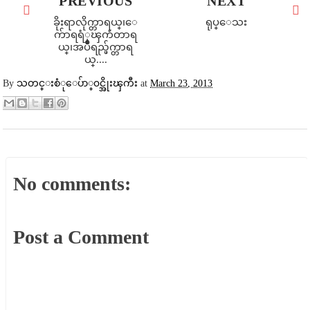
PREVIOUS
NEXT
ခိုးရာလိုက္တာရယ္၊ေ
ရုပ္ေသး
က်ာရရံုၾကံတာရ
ယ္၊အပ်ိဳရည္ဖ်က္တာရ
ယ္....
By
သတင္းစံုေပ်ာ္၀င္အိုးၾကီး
at
March 23, 2013
No comments:
Post a Comment