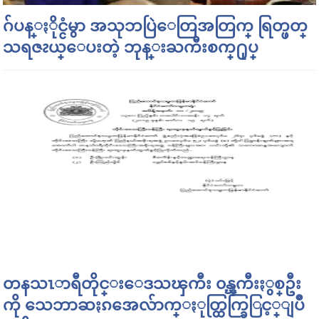
ဂ်ပန္ႏိုင္ငံမွာ အသုဘပြဲေတြအတြက္ ရြတ္ဖတ္
သရဇၩယ္ေပးတဲ့ ဘုန္းႀကီးစက္႐ုပ္
တနသၤာရီတိုင္းေဒသၾကီး ၀န္ၾကီးႏွစ္ဦး
ကို သေဘာဆႏၵအေလ်ာက္ႏုတ္ထြက္ခြြင့္ျပဳ