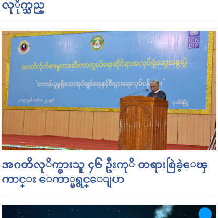
လုိုက္သည္
အဂတိလုိက္စားသူ ၄၆ ဦးကုိ တရားစြဲခဲ့ေၾ
ကာင္း ေကာ္မရွင္ေျပာ