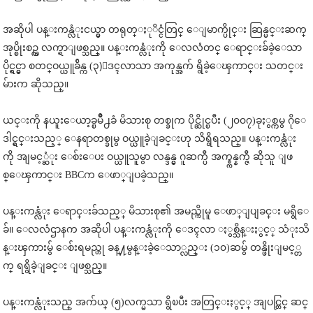
အဆိုပါ ပန္းကန္လံုးငယ္မွာ တရုတ္ႏုိင္ငံတြင္ ေျမာက္ပိုင္း ဆြန္မင္းဆက္
အုပ္စိုးစဥ္က လက္ရာျဖစ္သည္။ ပန္းကန္လံုးကို ေလလံတင္ ေရာင္းခ်ခဲ့ေသာ
ပိုင္ရွင္မွာ စတင္ဝယ္ယူခ်ိန္က (၃)ေဒၚလာသာ အကုန္အက် ရွိခဲ့ေၾကာင္း သတင္း
မ်ားက ဆိုသည္။
ယင္းကို နယူးေယာ့ခ္ၿမိဳ႕ခံ မိသားစု တစ္ခုက ပိုင္ဆိုင္ၿပီး (၂၀၀၇)ခုႏွစ္ကမွ ဂိုေ
ဒါင္ရွင္းသည့္ ေနရာတစ္ခုမွ ဝယ္ယူခဲ့ျခင္းဟု သိရွိရသည္။ ပန္းကန္လံုး
ကို အျမင့္ဆံုး ေစ်းေပး ဝယ္ယူသူမွာ လန္ဒန္မွ ဂူဆက္ပီ အက္စ္ကန္နက္ဇီ ဆိုသူ ျဖ
စ္ေၾကာင္း BBCက ေဖာ္ျပခဲ့သည္။
ပန္းကန္လံုး ေရာင္းခ်သည့္ မိသားစု၏ အမည္ကိုမူ ေဖာ္ျပျခင္း မရွိေ
ခ်။ ေလလံဌာနက အဆိုပါ ပန္းကန္လံုးကို ေဒၚလာ ႏွစ္သိန္းႏွင့္ သံုးသိ
န္းၾကားမွ် ေစ်းရမည္ဟု ခန္႔မွန္းခဲ့ေသာ္လည္း (၁၀)ဆမွ် တန္ဖိုးျမင့္တ
က္ ရရွိခဲ့ျခင္း ျဖစ္သည္။
ပန္းကန္လံုးသည္ အက်ယ္ (၅)လက္မသာ ရွိၿပီး အတြင္းႏွင့္ အျပင္တြင္ ဆင္