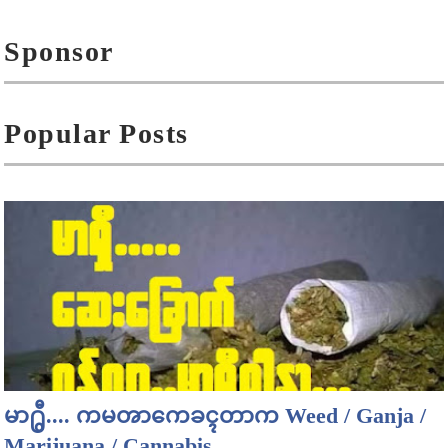
Sponsor
Popular Posts
မာ႐ွီ.... ကမၻာကေခၚတာက Weed / Ganja /
Marijuana / Cannabis