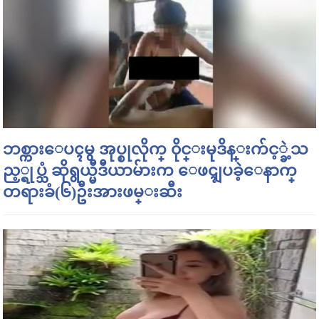
ဘစ္ကားေပၚမွ အုပ္စုလိုက္ ၀ိုင္းမုဒိန္းက်င့္ခဲ့သ
ည့္ရုပ္သံ ဆိုရွယ္မီဒီယာမ်ားက ေဖၚျပခဲ့ေနာက္
တရားခံ(၆)ဦးအားဖမ္းဆီး