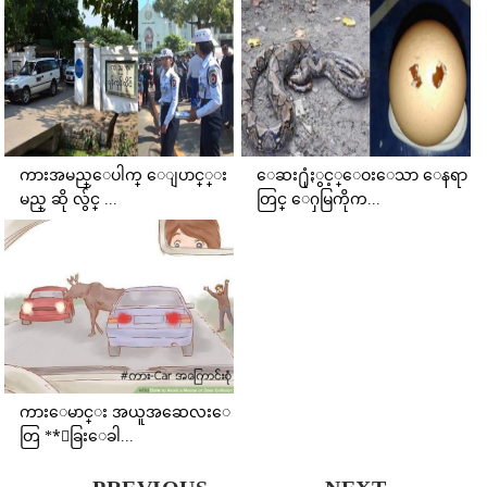
ကားအမည္ေပါက္ ေျပာင္္း
ေဆး႐ုံႏွင့္ေဝးေသာ ေနရာ
မည္ ဆို လွ်င္ ...
တြင္ ေႁမြကိုက...
ကားေမာင္း အယူအဆေလးေ
တြ **ေခြးေခါ...