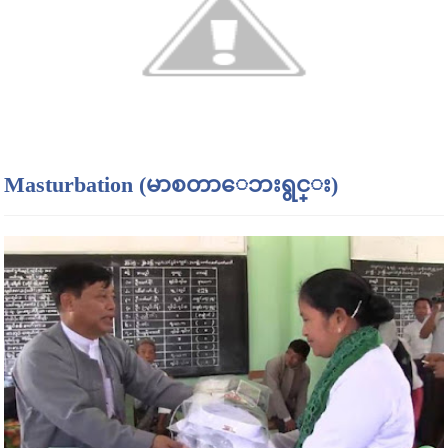
Masturbation (မာစတာေဘးရွင္း)