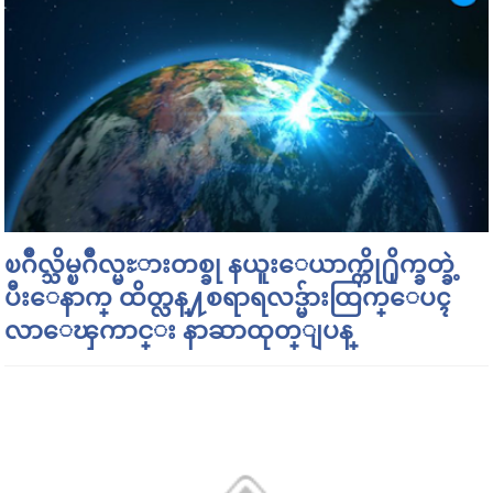
ၿဂိဳလ္သိမ္ၿဂိဳလ္မႊားတစ္ခု နယူးေယာက္ကို႐ိုက္ခတ္ခဲ့
ပီးေနာက္ ထိတ္လန္႔စရာရလဒ္မ်ားထြက္ေပၚ
လာေၾကာင္း နာဆာထုတ္ျပန္