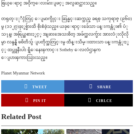
စြယ္ေရာင္ အဝိုက္ေလးမ်ားျဖင့္ အလွဆင္ထားသည္။
တရုတ္ႏုိင္ငံတြင္ ေျမာက္ပိုင္း ဆြန္မင္းဆက္သည္ ခရစ္ သကၠရာဇ္ (၉၆၀)
မွ (၁၁၂၇)ခုႏွစ္မ်ားထိ စိုးစံခဲ့သည္။ ယခုေရာင္းခ်ေသာ ပန္းကန္လံုး၏ ပံု
သ႑န္၊ အရြယ္အစားႏွင့္ အျခားအေသးစိတ္ အခ်က္အလက္မ်ား အားလံုးလိုလို
မွာ လန္ဒန္ရွိ ၿဗိတိသွ် ျပတိုက္အတြင္းမွ ထိန္းသိမ္းထားသာ ပန္းကန္လံုးႏွ
င့္ ထပ္တူနီးပါး ရွိေနေၾကာင္း Sotheby ေလလံဌာနက
ေျပာၾကားသြားသည္။
Planet Myanmar Network
TWEET
SHARE
PIN IT
CIRLCE
Related Post