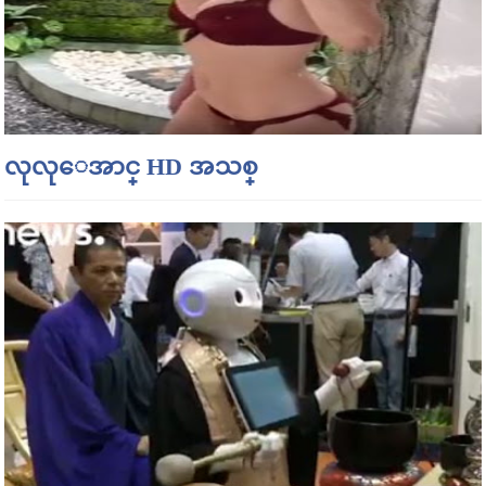
လုလုေအာင္ HD အသစ္