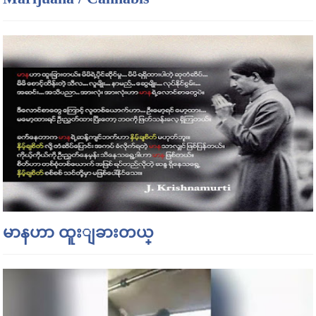
မာနဟာ ထူးျခားတယ္