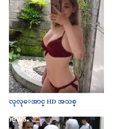
လုလုေအာင္ HD အသစ္