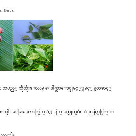
r Herbal
 တပည့္ ကိုတိုးေလးမွ ေဒါက္တာေဒၚျမင့္ျမင့္ မွတဆင့္
ပါ။ ေခြးေတာက္ရြက္ (၇) ရြက္ ပတ္ထုတ္ၿပီး သံုးခြက္တစ္ခြက္ တ
သာက္ပါ။