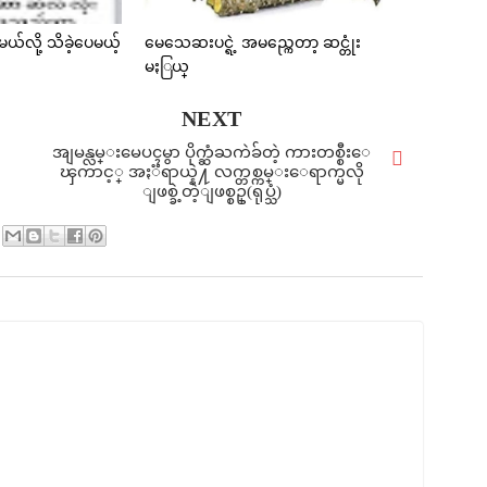
်လို့ သိခဲ့ပေမယ့်
မေသေဆးပင္ရဲ့ အမည္ကေတာ့ ဆင္တုံး
မႏြယ္
NEXT
အျမန္လမ္းမေပၚမွာ ပိုက္ဆံႀကဲခ်တဲ့ ကားတစ္စီးေ
ၾကာင့္ အႏၱရာယ္နဲ႔ လက္တစ္ကမ္းေရာက္မလို
ျဖစ္ခဲ့တဲ့ျဖစ္စဥ္(ရုပ္သံ)