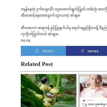
ကျန်နေတဲ့ ငှက်ပျောသီး ဂွေးတောက်ရွက်ပြုတ် တစ်လုံး စားလ
ဆီးအောင့်နေတာပျောက်သွားသတဲ့ ခင်ဗျာ။
ဆီးဆေးက ဆရာဝန် ခွင့်ပြုချက်ပါမှ ရောင်းချခွင့်ရှိတာမို့ ဒီန
ကုသိုလ်ပြုပါတယ် ခင်ဗျာ။
mg mg
TWEET
SHARE
Related Post