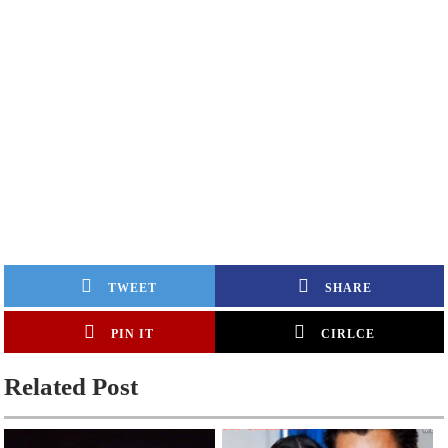
TWEET
SHARE
PIN IT
CIRLCE
Related Post