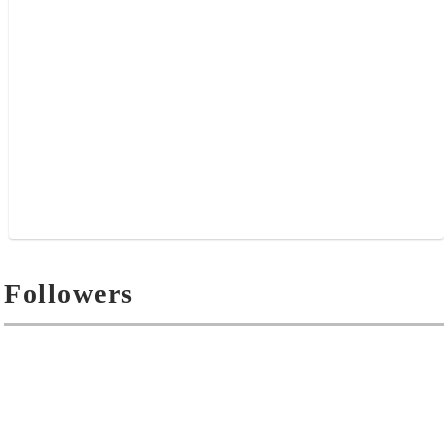
Followers