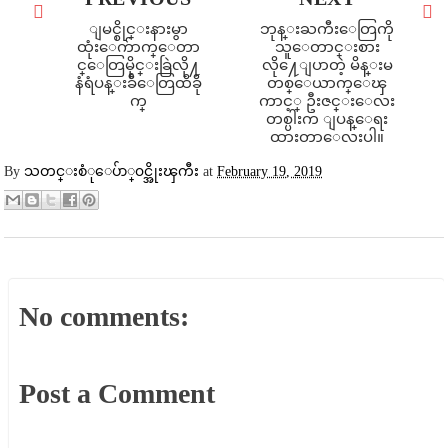
ျမင္စိုင္းနားမွာ
ဘုန္းႀကီးေတြကို
ထုံးေက်ာက္ေတာ
သူေတာင္းစား
င္ေတြမိုင္းခြဲလို႔
လို႔ေျပာတဲ့ မိန္းမ
နံရံပန္းခ်ီေတြထိခို
တစ္ေယာက္ေၾ
က္
ကာင့္ ဦးဇင္းေလး
တစ္ပါးက ျပန္ေရး
ထားတာေလးပါ။
By
သတင္းစံုေပ်ာ္၀င္အိုးၾကီး
at
February 19, 2019
No comments:
Post a Comment