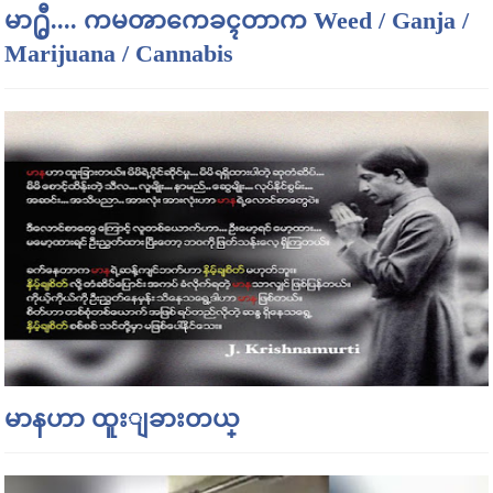
မာ႐ွီ.... ကမၻာကေခၚတာက Weed / Ganja /
Marijuana / Cannabis
မာနဟာ ထူးျခားတယ္