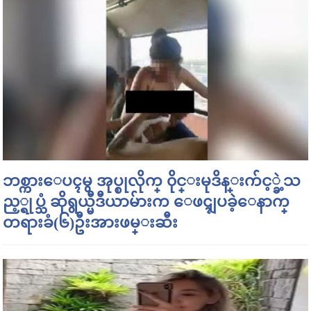
ဘစ္ကားေပၚမွ အုပ္စုလိုက္ ၀ိုင္းမုဒိန္းက်င့္ခဲ့သ
ည့္ရုပ္သံ ဆိုရွယ္မီဒီယာမ်ားက ေဖၚျပခဲ့ေနာက္
တရားခံ(၆)ဦးအားဖမ္းဆီး