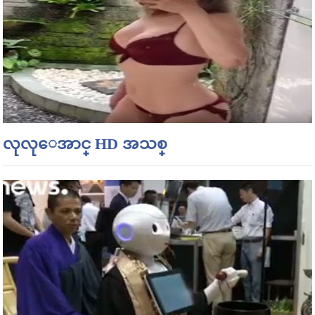
လုလုေအာင္ HD အသစ္