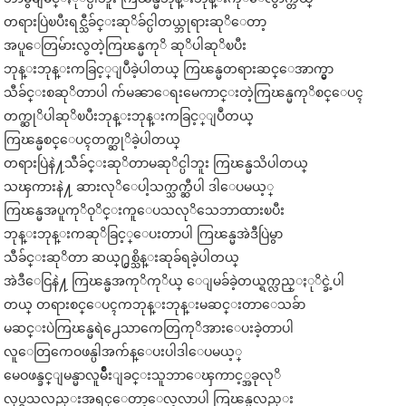
တရားပြဲၿပီးရင္သီခ်င္းဆုိခ်င္ပါတယ္ဘုရားဆုိေတာ့
အပူေတြမ်ားလွတဲ့ကြၽန္မကုိ ဆုိပါဆုိၿပီး
ဘုန္းဘုန္းကခြင့္ျပဳခဲ့ပါတယ္ ကြၽန္မတရားဆင္ေအာက္မွာ
သီခ်င္းစဆုိတာပါ က်မၼာေရးမေကာင္းတဲ့ကြၽန္မကုိစင္ေပၚ
တက္ဆုိပါဆုိၿပီးဘုန္းဘုန္းကခြင့္ျပဳတယ္
ကြၽန္မစင္ေပၚတက္ဆုိခဲ့ပါတယ္
တရားပြဲနဲ႔သီခ်င္းဆုိတာမဆုိင္ပါဘူး ကြၽန္မသိပါတယ္
သၾကားနဲ႔ ဆားလုိေပါ့သက္သက္ဆီပါ ဒါေပမယ့္
ကြၽန္မအပူကုိဝုိင္းကူေပသလုိသေဘာထားၿပီး
ဘုန္းဘုန္းကဆုိခြင့္ေပးတာပါ ကြၽန္မအဲဒီပြဲမွာ
သီခ်င္းဆုိတာ ဆယ္႐ွစ္သိန္းဆုခ်ရခဲ့ပါတယ္
အဲဒီေငြနဲ႔ ကြၽန္မအကုိကုိယ္ ေျမခ်ခဲ့တယ္ရက္လည္ႏုိင္ခဲ့ပါ
တယ္ တရားစင္ေပၚကဘုန္းဘုန္းမဆင္းတာေသခ်ာ
မဆင္းပဲကြၽန္မရဲ႕ေသာကေတြကုိအားေပးခဲ့တာပါ
လူေတြကေဝဖန္ပါအက်န္ေပးပါဒါေပမယ့္
မေဝဖန္ခင္ျမန္မာလူမ်ိဳးျခင္းသူဘာေၾကာင့္အခုလုိ
လုပ္ရသလည္းအရင္ေတာ့ေလ့လာပါ ကြၽန္မလည္း