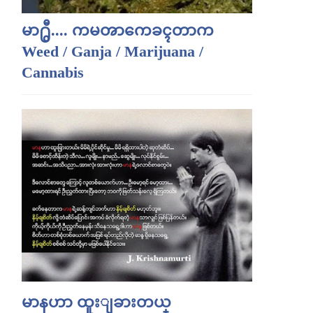
မာ႐ွီ.... ကမၻာကေခၚတာက
Weed / Ganja / Marijuana /
Cannabis
မာနဟာ ထူးျခားတယ္