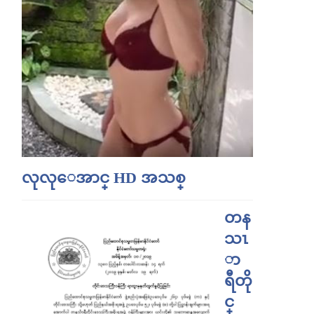
လုလုေအာင္ HD အသစ္
တန
သၤ
ာ
ရီတို
င္