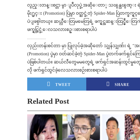
လွည္းတန္းစင္တာ မွာ ျပဳလုပ္ခဲ့အဆိုေတာ္ သၽွန္သၽွဏ္း ရဲ႕
မိုး႐ွင္း (Promotion) ပြဲမွာ ၀တ္ဆင္ခဲ့တဲ့ Spider-Man ပြဲတက္ဖ
ပဲျဖစ္ပါတယ္။ ဆယ္လီေတြမမေတြရဲ့ ဖက္ရွင္အဆန္းထြင္မွဳေတြကိ
ဖက္ရွင္ထြင္ခဲ့ေလသလားစဥ္းစားစရာပါပဲ
...............
လှည်းတန်းစင်တာ မှာ ပြုလုပ်ခဲ့အဆိုတော် သျှန်သျှဏ်း ရဲ့ “အသိအ
(Promotion) ပွဲမှာ ၀တ်ဆင်ခဲ့တဲ့ Spider-Man ပွဲတက်ဖက်ရှ
ပဲဖြစ်ပါတယ်။ ဆယ်လီတွေမမတွေရဲ့ ဖက်ရှင်အဆန်းထွင်မှုတွေ
လို ဖက်ရှင်ထွင်ခဲ့လေသလားစဉ်းစားစရာပါပဲ
TWEET
SHARE
Related Post