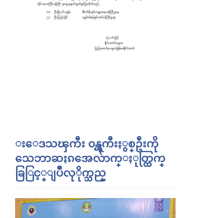
းေဒသၾကီး ၀န္ၾကီးႏွစ္ဦးကို
သေဘာဆႏၵအေလ်ာက္ႏုတ္ထြက္
ခြြင့္ျပဳလုိုက္သည္