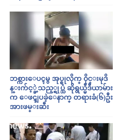
ဘစ္ကားေပၚမွ အုပ္စုလိုက္ ၀ိုင္းမုဒိ
န္းက်င့္ခဲ့သည့္ရုပ္သံ ဆိုရွယ္မီဒီယာမ်ား
က ေဖၚျပခဲ့ေနာက္ တရားခံ(၆)ဦး
အားဖမ္းဆီး