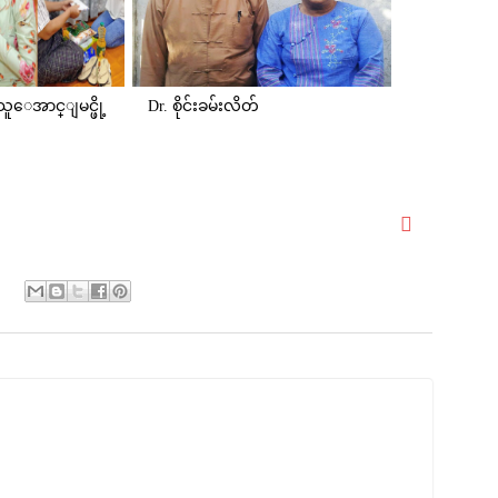
ေအာင္ျမင္ဖို့
Dr. စိုင်းခမ်းလိတ်