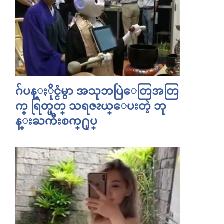
ဂ်ပန္ႏိုင္ငံမွာ အသုဘပြဲေတြအတြ
က္ ရြတ္ဖတ္ သရဇၩယ္ေပးတဲ့ ဘု
န္းႀကီးစက္႐ုပ္