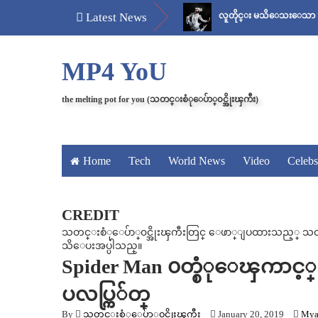
မန်ကျည်းချဉ် သိပ်နည်း
Latest News
လူတိုင္း မသိေသးေသာ “ေစ်း..အစ ”
MP4 YoU
the melting pot for you (သတင္းစံုေပ်ာ္၀င္အိုးၾကီး)
Home
Tech
World News
Video
Celebs
CREDIT
သတင္းစံုေပ်ာ္၀င္အိုးၾကီးတြင္ ေဖာ္ျပထားသည့္ သတင္း၊
သိေပးအပ္ပါသည္။
Spider Man ၀တ္စံုေၾကာင့္ ပ
ပလပ္ကြ်တ္
By
သတင္းစံုေပ်ာ္၀င္အိုးၾကီး
January 20, 2019
Mya