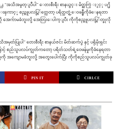
 “အသိအမွတ္ျပဳပါ” ေတးစီးရီး စာနယ္ဇင္း မိတ္ဆက္ပြဲ ႏွင့္ ပ႐ို
က္ရွင္ေၾကာင့္ စည္သူပလပ္ကြ်တ္ကေတာ့ ပရိတ္သတ္ရဲ့ေ၀ဖန္မွဳကိုခံေနရတာ
ု အေက်ာမခံဘူးလို့ အေတြးေပါက္ျပီး ကိုကိုစည္သူပလပ္ကြ်တ္ခုလို
မှတ်ပြုပါ” တေးစီးရီး စာနယ်ဇင်း မိတ်ဆက်ပွဲ နှင့် ပရိုမိုးရှင်း
င်ကြောင့် စည်သူပလပ်ကျွတ်ကတော့ ပရိတ်သတ်ရဲ့ဝေဖန်မှုကိုခံနေရတာ
ကို အကျောမခံဘူးလို့ အတွေးပေါက်ပြီး ကိုကိုစည်သူပလပ်ကျွတ်ခု
PIN IT
CIRLCE