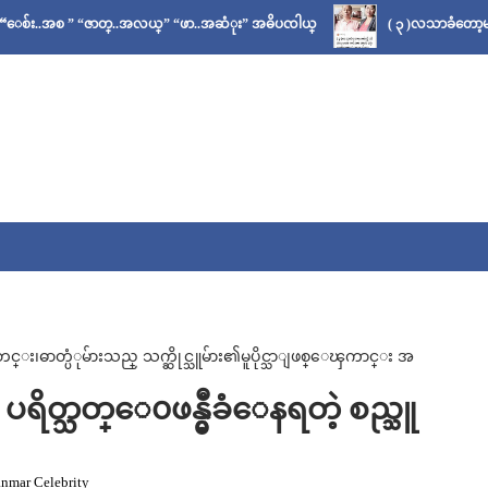
 “ဇာတ္..အလယ္” “ဖာ..အဆံုး” အဓိပၸါယ္
( ၃ )လသာခံတော့မယ်လို့ သိခဲ့
ဓာတ္ပံုမ်ားသည္ သက္ဆိုင္သူမ်ား၏မူပိုင္သာျဖစ္ေၾကာင္း အ
ရိတ္သတ္ေ၀ဖန္မွဳခံေနရတဲ့ စည္သူ
nmar Celebrity