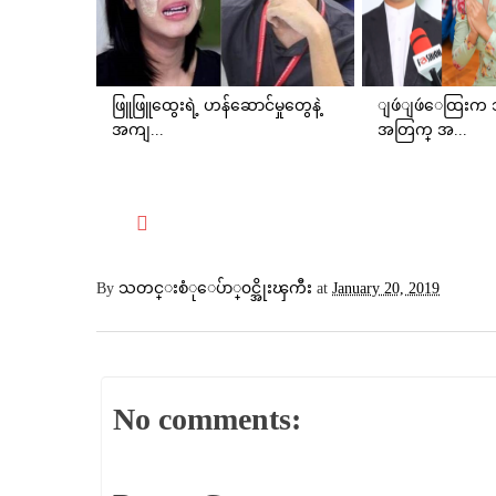
ဖြူဖြူထွေးရဲ့ ဟန်ဆောင်မှုတွေနဲ့
ျဖဴျဖဴေထြးက သူ
အကျ...
အတြက္ အ...
By
သတင္းစံုေပ်ာ္၀င္အိုးၾကီး
at
January 20, 2019
No comments: