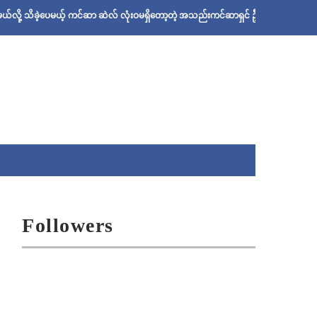
ပေမယ့် ကင်ဆာ ဆဲလ် လုံးဝမရှိတော့တဲ့ အသည်းကင်ဆာရှင် ဦးစိုးသန်းရဲ့ ဆေးနည်း
Followers