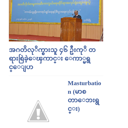
အဂတိလုိက္စားသူ ၄၆ ဦးကုိ တ
ရားစြဲခဲ့ေၾကာင္း ေကာ္မရွ
င္ေျပာ
Masturbatio
n (မာစ
တာေဘးရွ
င္း)