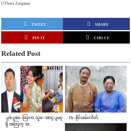
UThura Zarganar
TWEET
SHARE
PIN IT
CIRLCE
Related Post
ျဖဴျဖဴေထြးက သူေအာင္ျမင္
Dr. စိုင်းခမ်းလိတ်
ဖို့ အတြက္ အ...