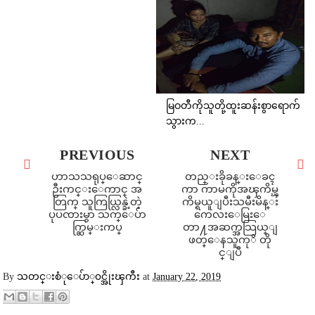
မြဝတီကိုသူတို့ထူးဆန်းစွာရောက်
သွားက...
PREVIOUS
NEXT
ဟာသသရုပ္ေဆာင္
တည္းခိုခန္းေခၚ
ဦးကင္းေကာင္ အ
ကာ ကာမကိုအၾကိမ္ၾ
တြက္ သူကြယ္လြန္ခဲ့တဲ့
ကိမ္ရယူျပီးသမီးမိန္း
ပုပၸားမွာ သက္ေပ်ာ
ကေလးေမြးေ
က္ဆြမ္းကပ္
တာ႔အဆက္အသြယ္ျ
ဖတ္ေနသူကုိ တို
င္ျပီ
By
သတင္းစံုေပ်ာ္၀င္အိုးၾကီး
at
January 22, 2019