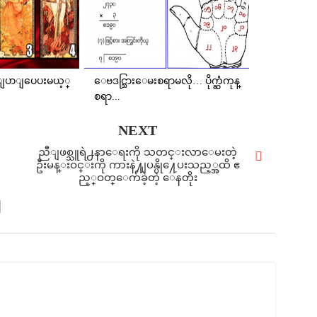
 ေျပာျပေပးမယ့္
ေဗဒင္သြားေမးစရာမလို… ပိုက္ဆံကုန္
စရာ...
NEXT
ညီျဖစ္သူရဲ႕နာေရးကို သတင္းလာေမးတဲ့
ဦးမန္းဝင္းကို ကားနဲ႔ျပန္ပို႔ေပးသည့္အထိ ဧ
ည့္ဝတ္ေက်ခဲ့တဲ့ ေနတိုး