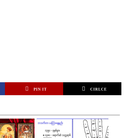
PIN IT
CIRLCE