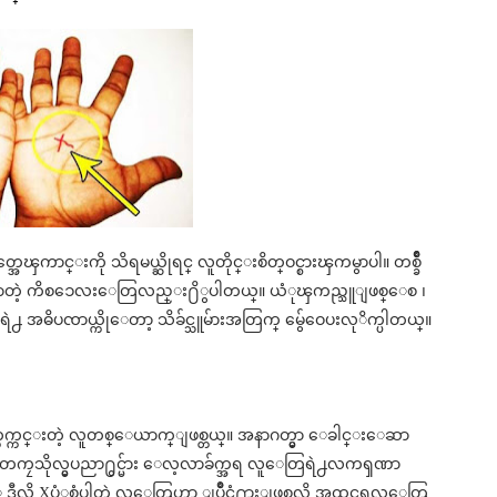
ကာင္းကို သိရမယ္ဆိုရင္ လူတိုင္းစိတ္ဝင္စားၾကမွာပါ။ တစ္ခ်ဳိ
္မလာတဲ့ ကိစၥေလးေတြလည္း႐ိွပါတယ္။ ယံုၾကည္သူျဖစ္ေစ ၊
ဲ႕ အဓိပၸာယ္ကိုေတာ့ သိခ်င္သူမ်ားအတြက္ မွ်ေဝေပးလုိက္ပါတယ္။
ဘက္ကင္းတဲ့ လူတစ္ေယာက္ျဖစ္တယ္။ အနာဂတ္မွာ ေခါင္းေဆာ
ကၠသိုလ္မွပညာ႐ွင္မ်ား ေလ့လာခ်က္အရ လူေတြရဲ႕လကၡဏာ
ု Xပံုစံပါတဲ့ လူေတြဟာ ျပိဳင္စံ႐ွားျဖစ္သလို အထင္ကရလူေတြ