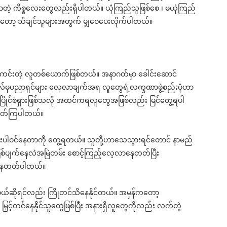
ာတဲ့ ကိစ္စလေးတွေလည်းရှိပါတယ်။ ယုံကြည်သူဖြစ်စေ ၊ မယုံကြည်
်ကိုတော့ သိချင်သူများအတွက် မျှဝေပေးလိုက်ပါတယ်။
်ကင်းတဲ့ လူတစ်ယောက်ဖြစ်တယ်။ အနာဂတ်မှာ ခေါင်းဆောင်
လ်မှပညာရှင်များ လေ့လာချက်အရ လူတွေရဲ့လက္ခဏာဖွဲ့စည်းပုံဟာ
ဟာ ပြိုင်စံရှားဖြစ်သလို အထင်ကရလူတွေအဖြစ်လည်း မြင်တွေ့ရပါ
တတ်ကြပါတယ်။
ားကြီးပါဝင်နေတာကို တွေ့ရတယ်။ သူတို့ဟာသေသွားရင်တောင် နာမည်
ဖြစ်ပျက်နေလဲအမြဲတမ်း စောင့်ကြည့်လေ့လာနေတတ်ပြီး
့်နေတတ်ပါတယ်။
ာ့မယ်ဆိုရင်လည်း ကြိုတင်သိနေနိုင်တယ်။ အမှန်ကတော့
မြှင့်တင်နေနိုင်သူတွေဖြစ်ပြီး အနားရှိလူတွေကိုလည်း လက်တွဲ