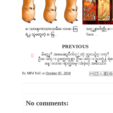
ေသာၾကာသားသမီးေလးေတြ
သင့္အနာဂါတ္ကို
ရဲ႕ သူမတူတဲ့ ေမြ...
Tarot ...
PREVIOUS
မိခင္ကုိ အဓမၼျပဳက်င့္ခဲ့တဲ့ သူငယ္ခ်င္းကုိ
ဦးေခါင္းျဖတ္သတ္ပစ္ကာ ဦးေခါင္းျပတ္နဲ႔ ရဲစ
ခန္းလာေရာက္အဖမ္းခံခဲ့တဲ့ အမ်ိဳးသား
By
MP4 YoU
at
October 05, 2018
No comments: