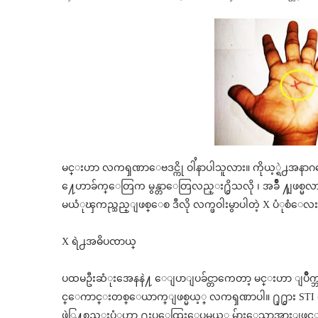
မင္းဟာ လကၡဏာေဗဒင္ကို ဝါႆနာပါသူလား။ ကိုယ့္ရဲ႕အနာဂတ္အေၾ
႔ေဟာခ်က္ေတြက မွန္တာေတြလည္း႐ွိသလို ၊ အခ်ဳိ ႔ျဖစ
မယံုၾကည္သည္ျဖစ္ေစ ဒီလို လက္ဖဝါးမွာပါတဲ့ X ပံုစံေလးရ
X ရဲ႕အဓိပၸာယ္
ပထမဦးဆံုးအေနနဲ႔ ေျပာျပခ်င္တာကေတာ့ မင္းဟာ ျပိဳက္
င္ေကာင္းတစ္ေယာက္ျဖစ္မယ့္ လကၡဏာပါ။ ႐ု႐ွား STI တ
ဖဲြ႔စည္းပံုဟာ ႐ႈပ္ေထြးေပမယ့္ မ်ားေသာအားျဖင့္ ဒီလိ