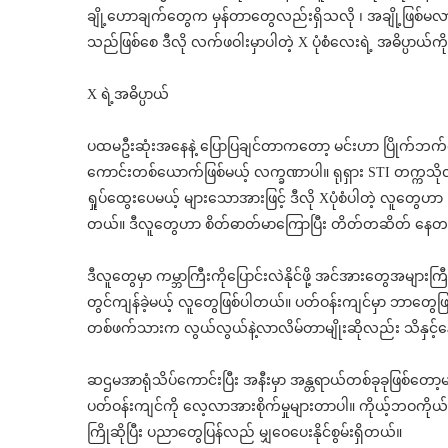
ချို့ဟောချက်တွေက မှန်တာတွေလည်းရှိသလို ၊ အချို့ဖြစ်မလ
သည်ဖြစ်စေ ဒီလို လက်ဖဝါးမှာပါတဲ့ X ပုံစံလေးရဲ့ အဓိပ္ပာယ
X ရဲ့အဓိပ္ပာယ်
ပထမဦးဆုံးအနေနဲ့ ပြောပြချင်တာကတော့ မင်းဟာ ပြိုက်ဘက
ကောင်းတစ်ယောက်ဖြစ်မယ့် လက္ခဏာပါ။ ရုရှား STI တက္ကသို
ရှုပ်ထွေးပေမယ့် များသောအားဖြင့် ဒီလို Xပုံစံပါတဲ့ လူတွေ
တယ်။ ဒီလူတွေဟာ စိတ်ဓာတ်မာကြောပြီး တိတ်တဆိတ် နေ
ဒီလူတွေမှာ ကမ္ဘာကြီးကိုပြောင်းလဲနိုင်ဖို့ အင်အားတွေအမျ
တွင်ကျန်ခဲ့မယ့် လူတွေဖြစ်ပါတယ်။ ပတ်ဝန်းကျင်မှာ ဘာတွေ
တစ်ဖက်သားက လွယ်လွယ်နဲ့လာလိမ်တာမျိုးဆိုလည်း သိနှင
ဆဌမအာရုံသိပ်ကောင်းပြီး အနီးမှာ အန္တရာယ်တစ်ခုခုဖြစ်တေ
ပတ်ဝန်းကျင်ကို လေ့လာအားစိုက်မှုများတာပါ။ ကိုယ့်ဘဝကိုယ် 
ကြိုဆိုပြီး ပညာတွေပြန်လည် မျှဝေပေးနိုင်စွမ်းရှိတယ်။