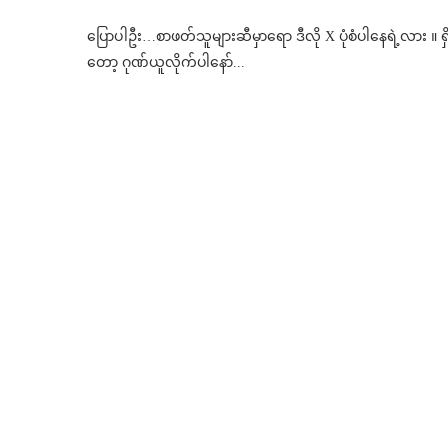
ပြောပါဦး…စာဖတ်သူများဆီမှာရော ဒီလို X ပုံစံပါနေရဲ့လား 
တော့ ဂုဏ်ယူလိုက်ပါနော်...