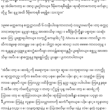
ရး အဲဒါကေတာ့ ေအာင္ျမင္ပါတယ္။ ဒီမိုကေရစီရရွိေရးဆိုတာကေတာ့ က်ေနာ္
တို႔ ဒီေန႔အထိ ဒီမိုကေရစီ မရရွိေသးဘူး။"
၁၉၈၈ မတ္လကေန စက္တင္ဘာလထိ ၆ လနီးပါးၾကာလာတဲ့ လႈပ္ရွားမႈကိုေတာ့ စက္တင္
ဘာ(၁၈)ရက္ေန႔မွာ စစ္တပ္က အာဏာသိမ္းရင္း ၿဖဳိခြဲလိုက္ခ်ိန္မွာ ပစ္ခတ္ေသဆုံး
မႈေတြ ျဖစ္လာရပါတယ္။ လက္႐ွိ ကေနဒါႏုိင္ငံ Alberta ေဆးေကာလိပ္မွာ က
ထိကအျဖစ္ တာဝန္ထမ္းေနတဲ့ ေဒါက္တာ ခင္ေစာဝင္းဟာ ၈၈၈၈ ကာလတုန္း
က ရန္ကုန္ျပည္သူ႔ေဆး႐ုံႀကီးမွာ တာဝန္က်ဆရာဝန္တဦးျဖစ္ပါတယ္။ စစ္တပ္က အာဏာ
သိမ္းၿပီး ေနာက္တေန႔အျဖစ္အပ်က္ကို ျပန္ေျပာလာပါတယ္။
"အဲဒီေတာ့ ေဆးရံုကို မေရာက္ေသးဘူး ဆူးေလဘုရားလမ္းေလာက္ကို
ေရာက္ကတည္းကိုက စၿပီးေတာ့ ပစ္ေနၿပီေပါ့ေနာ္ ေသနတ္သံေတြၾ
ကားေနရၿပီ လူေတြလည္းထိခိုက္တာေတြ နည္းနည္းပါးပါးေတြ႔ေနရၿ
ပီ အဲဒီေတာ့ က်မတို႔လည္း တတ္ႏိုင္သမွ် ပုန္းၿပီးေတာ့ ေဆးရံုကို
သြားေတာ့ ေရာက္သြားတယ္။ အဲလိုေရာက္သြားတဲ့အခ်ိန္မွာ အေရးေပၚမွာ တ
ခ်ိဳ႕ကားေတြနဲ႔ လူနာေတြသယ္လာတာကို ႀကံဳရတယ္ေပါ့ေနာ္။ လူနာတင္
ကားနဲ႔လည္း ေသနတ္ဒဏ္ရာနဲ႔ ေသြးအလိမ္းလိမ္းနဲ႔ လဲေနတဲ့ လူနာေ