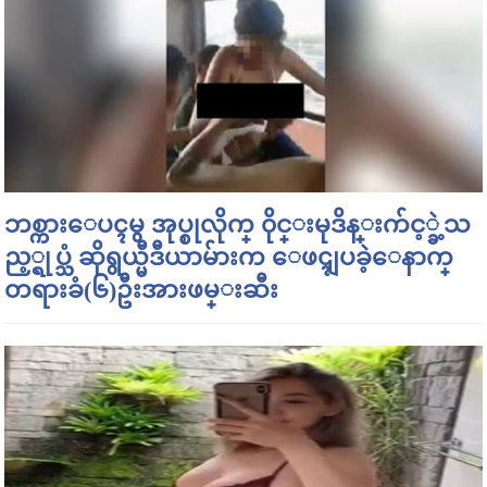
ဘစ္ကားေပၚမွ အုပ္စုလိုက္ ၀ိုင္းမုဒိန္းက်င့္ခဲ့သ
ည့္ရုပ္သံ ဆိုရွယ္မီဒီယာမ်ားက ေဖၚျပခဲ့ေနာက္
တရားခံ(၆)ဦးအားဖမ္းဆီး