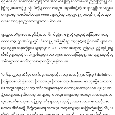
ရင္ ေခါင္းေဆာင္ေတြၾကား အတၱမာနေတြ ေလ်ာ့ခ်ၿပီး ညီညြတ္စြာနဲ႔ လ
က္တြဲလုပ္ေဆာင္ဖို႔ လိုၿပီလို႔ ၈၈၈၈ လႈပ္ရွားမႈမွာပါဝင္ခဲ့တဲ့ ဆရာ၀န္တဦးကလည္း
ေျပာၾကားလိုက္ပါတယ္။ ၈၈၈၈ အျဖစ္အပ်က္ အမွတ္တရနဲ႔ ပတ္သက္လို႔ ကိုဉာဏ္ဝ
င္းေအာင္က စုစည္းတင္ျပထား ပါတယ္။
ျမန္မာ့သမုိင္းမွာ အခုခ်ိန္ထိ အႀကီးက်ယ္ဆုံးျဖစ္ခဲ့တဲ့ လူထုအုံၾကြမႈကေတာ့
၈၈၈၈ လႈပ္႐ွားမႈပဲျဖစ္ၿပီး ဒီကေန႔ အခ်ိန္ထိဆိုရင္ အႏွစ္(၃၀) ႐ွိလာၿပီ ျဖစ္ပါတ
ယ္။ ၁၉၉၀ ေနာက္ပိုင္း ျပည္ပမွာ NCGUB အေဝးေရာက္ ညြန္႔ေပါင္အစိုးရရဲ႕ဝန္ႀ
ကီးခ်ဳပ္ျဖစ္လာတဲ့ ေဒါက္တာစိန္ဝင္းဟာ ၁၉၈၈ ကာလေတြတုန္းက ရန္ကုန္တကၠသိုလ္
သခ်ာၤဌာနက ေက်ာင္းဆရာတဦးျဖစ္ပါတယ္။
"က်ေနာ္ကေတာ့ အဲဒီမွာ ေက်ာင္းဆရာဆိုေတာ့ စာသင္ဖို႔အတြက္ Schedule ေ
တြရွိတာေပါ့၊ ရွိေတာ့ သြားတယ္၊ သြားေတာ့ classroom မွာ လူမရွိသေလာက္
ပဲ။ အထူးသျဖင့္ေတာ့ အဲဒီအေျခအေနက ေတာ္ေတာ္ေလး ျပင္းထ
န္တဲ့အေျခအေနဆိုေတာ့ ဆႏၵျပၾကတယ္၊ ေျပာၾကတယ္၊ ေဟာၾကတ
ယ္၊ အဲလုိုေတာ့ ေတြ႔ၾကံဳခဲ့ရတယ္။ လူတိုင္းက ေတာ္ေတာ္မ်ားမ်ား
မဆလ ပါတီစနစ္ကို စိတ္ပ်က္ေနၾကတယ္။ အထူးသျဖင့္ ေငြစကၠဴေတြ သိမ္း
လိုက္တဲ့အခ်ိန္မွာ အေတာ္ၾကီး ဒုကၡေရာက္ၾကတယ္။ ဆိုေတာ့ မဆလ ဖ်က္သိမ္းေ