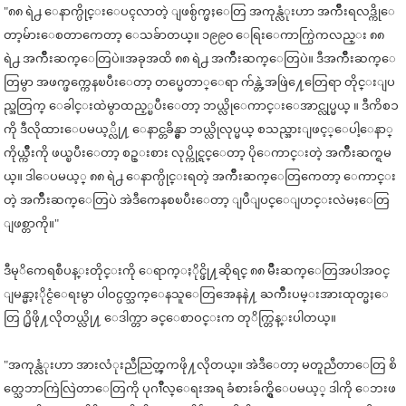
"၈၈ ရဲ႕ ေနာက္ပိုင္းေပၚလာတဲ့ ျဖစ္ပ်က္မႈေတြ အကုန္လံုးဟာ အက်ိဳးရလဒ္ကိုေ
တာ့မ်ားေစတာကေတာ့ ေသခ်ာတယ္။ ၁၉၉၀ ေရြးေကာက္ပြဲကလည္း ၈၈
ရဲ႕ အက်ိဳးဆက္ေတြပဲ။အခုအထိ ၈၈ ရဲ႕ အက်ိဳးဆက္ေတြပဲ။ ဒီအက်ိဳးဆက္ေ
တြမွာ အဖက္ဖက္ကေနၿပီးေတာ့ တပ္မေတာ္ေရာ က်န္တဲ့အဖြဲ႔ေတြေရာ တိုင္းျပ
ည္အတြက္ ေခါင္းထဲမွာထည့္ၿပီးေတာ့ ဘယ္လိုေကာင္းေအာင္လုပ္မယ္ ။ ဒီကိစၥ
ကို ဒီလိုထားေပမယ့္လို႔ ေနာင္တခ်ိန္မွာ ဘယ္လိုလုပ္မယ္ စသည္အားျဖင့္ေပါ့ေနာ္
ကိုယ္က်ိဳးကို ဖယ္ၿပီးေတာ့ စဥ္းစား လုပ္ကိုင္ရင္ေတာ့ ပိုေကာင္းတဲ့ အက်ိဳးဆက္ရမ
ယ္။ ဒါေပမယ့္ ၈၈ ရဲ႕ ေနာက္ပိုင္းရတဲ့ အက်ိဳးဆက္ေတြကေတာ့ ေကာင္း
တဲ့ အက်ိဳးဆက္ေတြပဲ အဲဒီကေနစၿပီးေတာ့ ျပဳျပင္ေျပာင္းလဲမႈေတြ
ျဖစ္တာကို။"
ဒီမုိကေရစီပန္းတိုင္းကို ေရာက္ႏိုင္ဖို႔ဆိုရင္ ၈၈ မ်ဳိးဆက္ေတြအပါအဝင္
ျမန္မာ့ႏိုင္ငံေရးမွာ ပါဝင္ပတ္သက္ေနသူေတြအေနနဲ႔ ႀကဳိးပမ္းအားထုတ္မႈေ
တြ ႐ွိဖို႔လိုတယ္လို႔ ေဒါက္တာ ခင္ေစာဝင္းက တုိက္တြန္းပါတယ္။
"အကုန္လံုးဟာ အားလံုးညီညြတ္ၾကဖို႔လိုတယ္။ အဲဲဒီေတာ့ မတူညီတာေတြ စိ
တ္သေဘာကြဲလြဲတာေတြကို ပုဂၢိဳလ္ေရးအရ ခံစားခ်က္ရွိေပမယ့္ ဒါကို ေဘးဖ