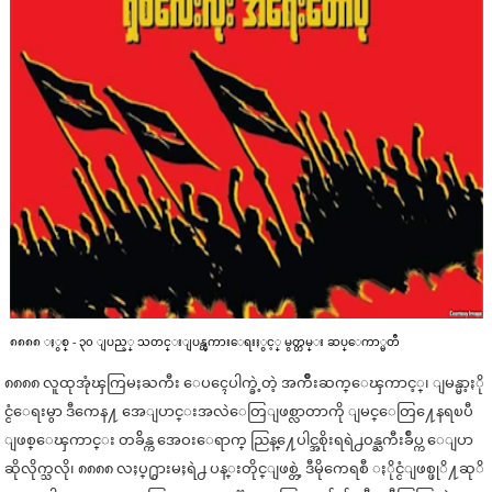
၈၈၈၈ ႏွစ္ - ၃၀ ျပည့္ သတင္းျပန္ၾကားေရးႏွင့္ မွတ္တမ္း ဆပ္ေကာ္မတီ
၈၈၈၈ လူထုအုံၾကြမႈႀကီး ေပၚေပါက္ခဲ့တဲ့ အက်ဳိးဆက္ေၾကာင့္၊ ျမန္မာ့ႏို
င္ငံေရးမွာ ဒီကေန႔ အေျပာင္းအလဲေတြျဖစ္လာတာကို ျမင္ေတြ႔ေနရၿပီ
ျဖစ္ေၾကာင္း တခ်ိန္က အေဝးေရာက္ ညြန္႔ေပါင္အစိုးရရဲ႕ဝန္ႀကီးခ်ဳပ္က ေျပာ
ဆိုလိုက္သလို၊ ၈၈၈၈ လႈပ္႐ွားမႈရဲ႕ ပန္းတိုင္ျဖစ္တဲ့ ဒီမိုကေရစီ ႏိုင္ငံျဖစ္ဖုိ႔ဆုိ