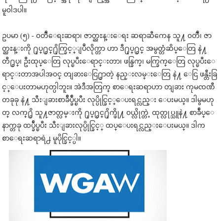
မူ၀ါဒပါ။
ဥပမာ (၅) - ၀တၳဳေရးဆရာ၊ ဇာတ္ညႊန္းေရး ဆရာဆီကေန သူ႔ ၀တၳဳ၊ ဇာ
တ္ညႊန္းကို ႐ုပ္႐ွင္႐ိုက္ခြင့္ျပဳလိုက္တာ ဟာ ဒီ႐ုပ္႐ွင္ အမွတ္တံဆိပ္ေတြ နဲ႔
တီ႐ွပ္၊ ဦးထုပ္ေတြ လုပ္ၿပီးေရာင္းတာ၊ ဖန္ခြက္၊ မက္ခြက္ေတြ လုပ္ၿပီးေ
ရာင္းတာအပါအ၀င္ တျခားေငြ႐ွာတဲ့ နည္းလမ္းေတြ နဲ႔ ေငြ ဖန္တီးခြ
င့္ေပးတာမဟုတ္ပါဘူး။ အဲဒီအတြက္ စာေရးဆရာဟာ တျခား ကုမၸဏီ
တခုခု နဲ႔ သီးျခားစာခ်ဳပ္ခ်ဳပ္ၿပီး လုပ္ပိုင္ခြင့္ေပးရင္လည္း ေပးမယ္။ ဒါမွမဟု
တ္ လက္႐ွိ သူ႔ဇာတ္လမ္းကို ႐ုပ္႐ွင္႐ိုက္ဖို႔ ၀ယ္လိုက္တဲ့ ထုတ္လုပ္သူနဲ႔ စာခ်ဳပ္ေ
နာက္တခု ထပ္ခ်ဳပ္ၿပီး သီးျခားလုပ္ပိုင္ခြင့္ ထပ္ေပးရင္လည္းေပးမယ္။ ဒါက
စာေရးဆရာရဲ႕ မူပိုင္ခြင့္ပါ။