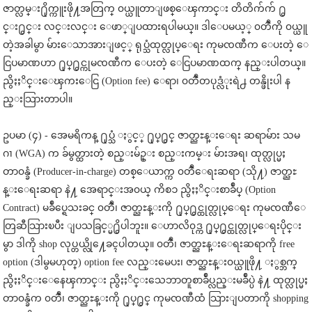
ဇာတ္လမ္း႐ိုက္ကူးဖို႔အတြက္ ၀ယ္ယူတာျဖစ္ေၾကာင္း တိတိက်က် ႐ွ
င္း႐ွင္း လင္းလင္း ေဖာ္ျပထားရပါမယ္။ ဒါေပမယ့္ ၀တၳဳကို ၀ယ္ယူ
တဲ့အခါမွာ မ်ားေသာအားျဖင့္ ရုပ္သံထုတ္လုပ္ေရး ကုမၸဏီက ေပးတဲ့ ေ
ငြပမာဏဟာ ႐ုပ္႐ွင္ကုမၸဏီက ေပးတဲ့ ေငြပမာဏထက္ နည္းပါတယ္။
ညွိႏႈိင္းေၾကးေငြ (Option fee) ေရာ၊ ၀တၳဳတပုဒ္လံုးရဲ႕ တန္ဖိုးပါ န
ည္းသြားတာပါ။
ဥပမာ (၄) - အေမရိကန္ ႐ုပ္သံ ႏွင့္ ႐ုပ္႐ွင္ ဇာတ္ညႊန္းေရး ဆရာမ်ား သမ
ဂၢ (WGA) က ခ်မွတ္ထားတဲ့ စည္းမ်ဥ္း စည္းကမ္း မ်ားအရ၊ ထုတ္လုပ္မႈ
တာ၀န္ခံ (Producer-in-charge) တစ္ေယာက္က ၀တၳဳေရးဆရာ (သို႔) ဇာတ္ညႊ
န္းေရးဆရာ နဲ႔ အေရာင္းအ၀ယ္ ကိစၥ ညွိႏႈိင္းစာခ်ဳပ္ (Option
Contract) မခ်ဳပ္ရေသးခင္ ၀တၳဳ၊ ဇာတ္ညႊန္းကို ႐ုပ္႐ွင္ထုတ္လုပ္ေရး ကုမၸဏီေ
တြဆီသြားၿပီး ျပသခြင့္မ႐ွိပါဘူး။ ေဟာလိ၀ုဒ္က ႐ုပ္႐ွင္ထုတ္လုပ္ေရးပိုင္း
မွာ ဒါကို shop လုပ္တယ္လို႔ေခၚပါတယ္။ ၀တၳဳ၊ ဇာတ္ညႊန္းေရးဆရာကို free
option (ဒါမွမဟုတ္) option fee လည္းမေပး၊ ဇာတ္ညႊန္း၀ယ္ယူဖို႔ ႏွစ္ဘက္
ညွိႏႈိင္းေနေၾကာင္း ညွိႏႈိင္းသေဘာတူစာခ်ဳပ္လည္းမခ်ဳပ္ပဲ နဲ႔ ထုတ္လုပ္မႈ
တာ၀န္ခံက ၀တၳဳ၊ ဇာတ္ညႊန္းကို ႐ုပ္႐ွင္ ကုမၸဏီထံ သြားျပတာကို shopping