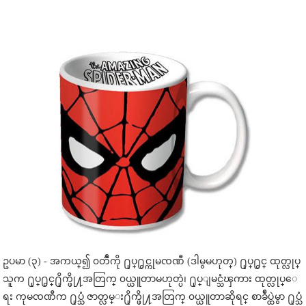
ဥပမာ (၃) - အကယ္၍ ၀တၳဳကို ႐ုပ္႐ွင္ကုမၸဏီ (ဒါမွမဟုတ္) ႐ုပ္႐ွင္ ထုတ္လုပ္
သူက ႐ုပ္႐ွင္႐ိုက္ဖို႔အတြက္ ၀ယ္ယူတာမဟုတ္ပဲ၊ ႐ုပ္ျမင္သံၾကား ထုတ္လုပ္ေ
ရး ကုမၸဏီက ႐ုပ္သံ ဇာတ္လမ္း႐ိုက္ဖို႔အတြက္ ၀ယ္ယူတာဆိုရင္ စာခ်ဳပ္ထဲမွာ ႐ုပ္သံ