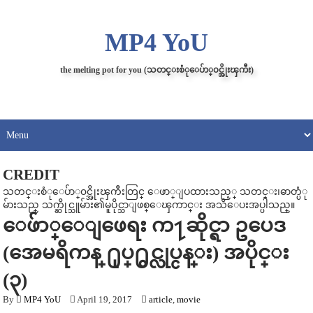
MP4 YoU
the melting pot for you (သတင္းစံုေပ်ာ္၀င္အိုးၾကီး)
CREDIT
သတင္းစံုေပ်ာ္၀င္အိုးၾကီးတြင္ ေဖာ္ျပထားသည့္ သတင္း၊ဓာတ္ပံု
မ်ားသည္ သက္ဆိုင္သူမ်ား၏မူပိုင္သာျဖစ္ေၾကာင္း အသိေပးအပ္ပါသည္။
ေဖ်ာ္ေျဖေရး က႑ဆိုင္ရာ ဥပေဒ
(အေမရိကန္ ႐ုပ္႐ွင္လုပ္ငန္း) အပိုင္း
(၃)
By
MP4 YoU
April 19, 2017
article
,
movie