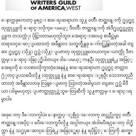
ေနာက္တခုကေတာ့ မူရင္း စာေရးဆရာဟာ သူ႔ ၀တၳဳ၊ ဇာတ္ညႊန္းကို ႐ုပ္႐ွင္
ထုတ္လုပ္သူကို ေရာင္းလိုက္ေပမယ့္ ဒီ၀တၳဳ၊ ဇာတ္ညႊန္းကို အဲဒီ႐ုပ္႐ွင္ထုတ္လု
ပ္သူက တသက္လံုး ပိုင္သြားတာမဟုတ္ပါဘူး။ အေရာင္းအ၀ယ္ စာခ်ဳပ္ထဲမွာ
တရား၀င္ေဖာ္ျပထားတဲ့ အခ်ိန္ကာလ သတ္မွတ္ခ်ိန္တခု ေက်ာ္လြန္သြားတဲ့အခါ တျ
ခား ႐ုပ္႐ွင္ (သို႔) ႐ုပ္သံ (သို႔) ျပဇာတ္ ထုတ္လုပ္သူတေယာက္ေယာက္ကို ဒီဇာ
တ္လမ္း ေရာင္းခြင့္႐ွိပါတယ္။ ဒါေပမယ့္ ကနဦး ထုတ္လုပ္သူရဲ႕ အခြင့္
အေရးကို ေလးစားလိုက္နာတဲ့အေနနဲ႔ စာေရးဆရာဟာ ႐ုပ္႐ွင္ ဇာတ္ကား
႐ံုတင္ျပသၿပီးလို႔ (ထုတ္လုပ္သူ နဲ႔ စာေရးဆရာ) ႏွစ္ဦး သေဘာတူညီ
ထားတဲ့ အခ်ိန္ကာလတခု လြန္ေျမာက္ သြားတဲ့အခါမွသာ တျခား ႐ုပ္သံ မီဒီ
ယာ (ဒါမွမဟုတ္) ျပဇာတ္ထုတ္လုပ္တဲ့သူေတြဆီကို သူ႔ဇာတ္လမ္း ေရာင္းရ
မွာပါ။
အခုေတာ့ ဒီေလာက္ပါပဲ။ ေနာက္ထပ္ ႏွစ္ပိုင္းေလာက္ ထပ္တင္လိုက္ရင္ ၀တၳဳ၊
ဇာတ္ညႊန္းအပိုင္း ၿပီးေလာက္ၿပီလို႔ ထင္ပါတယ္။ အဲဒါၿပီးရင္ေတာ့ ဒါ႐ို
က္တာ နဲ႔ သ႐ုပ္ေဆာင္ေတြရဲ႕ အခြင့္အေရး နဲ႔ ရပိုင္ခြင့္ ေတြကို ဆက္မွာ