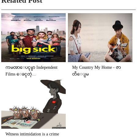
Related Post
ကမၻာေပၚမွာ Independent
My Country My Home - ဇာ
Films ေခၚတဲ့...
တိေျမ
Witness intimidation is a crime