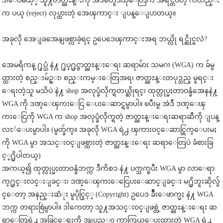
ဒါေပမယ့္ သူ႔ဇာတ္ညႊန္းကို အဲဒီစတူဒီယိုေတြက အရင္တပတ္ ကတည္း
က ပယ္ (reject) လုပ္ထားတဲ့ အေၾကာင္း ျပန္ေျပာတယ္။
အခုလို အေျခအေနျဖစ္လာခဲ့ရင္ ဥပေဒေၾကာင္းအရ ဘယ္လို ရင္ဆိုင္မလဲ?
အေမရိကန္ ႐ုပ္သံ နဲ႔ ႐ုပ္႐ွင္ဇာတ္ညႊန္းေရး ဆရာမ်ား သမဂၢ (WGA) က ခ်မွ
တ္ထားတဲ့ စည္းမ်ဥ္း၊ စည္းကမ္းေတြအရ၊ ဇာတ္ညႊန္းတပုဒ္သည္ မူရင္း
ေရးတဲ့သူ မသိပဲ နဲ႔ shop အလုပ္ခံလိုက္ရတယ္ဆိုရင္၊ ထုတ္လုပ္မႈတာ၀န္ခံအေနနဲ႔
WGA ကို ဒဏ္ေၾကးေငြ ေပးေဆာင္ရမွာပါ။ ၿပီးမွ အဲဒီ ဒဏ္ေၾ
ကးေငြကို WGA က shop အလုပ္ခံလိုက္ရတဲ့ ဇာတ္ညႊန္းေရးဆရာဆီကို ျပန္
လႊဲေပးမွာပါ။ (မွတ္ခ်က္။ အခုလို WGA ရဲ႕ ၾကား၀င္ေဆာင္ရြက္ေပးမႈ
ကို WGA မွာ အသင္း၀င္ျဖစ္ထားတဲ့ ဇာတ္ညႊန္းေရး ဆရာေတြပဲ ခံစားခြ
င့္႐ွိပါတယ္)
အကယ္၍ ထုတ္လုပ္မႈတာ၀န္ခံဘက္က ဒီကိစၥ နဲ႔ ပက္သက္ၿပီး WGA မွာ လာေရာ
က္႐ွင္းလင္းျခင္း၊ ဒဏ္ေၾကးေငြေပးေဆာင္ျခင္း မ႐ွိဘူးဆိုလ်ွ
င္ေတာ့ အနည္းဆံုး မူပိုင္ခြင့္ (Copyright) ဥပေဒ ခ်ိဳးေဖာက္မႈ နဲ႔ WGA
ဘက္က တရားစြဲမွာပါ။ ဒါကေတာ့ သူ႔အသင္း၀င္ျဖစ္တဲ့ ဇာတ္ညႊန္းေရး ဆ
ရာေတြရဲ႕ အခြင့္အေရးကို အျပည့္အ၀ ကာကြယ္ေပးထားတဲ့ WGA ရဲ႕