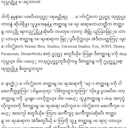
လုပ္တယ္လို႔ ေခၚတာပါ။
ဒါကို နမူနာေပးၿပီးထပ္႐ွင္းရမယ္ဆိုရင္ …. ေက်ာ္သိခၤက ႐ုပ္႐ွင္ ထုတ္လုပ္မႈ
တာ၀န္ခံ ဆိုပါစို႔။ သူ႔အေနနဲ႔ ဇာတ္ညႊန္းေရး ဆရာတေယာက္ဆီက ဇာတ္ညႊ
န္းတပုဒ္ကို ၾကည့္ခ်င္လို႔ဆိုၿပီး တပတ္ေလာက္ အိမ္ကို ယူသြားခြင့္ေတာ
င္းတယ္။ ဇာတ္ညႊန္းေရးဆရာက ခြင့္ျပဳလိုက္တယ္။ အဲဒီတပတ္အတြင္းမွာ
ေက်ာ္သိခၤက Warner Bros. Studios, Universal Studios, Fox, SONY, Disney,
Paramount, DreamWorks စတဲ့ ႐ုပ္႐ွင္ စတူဒီယိုေတြမွာ ဒီဇာတ္ညႊန္းကို shop
လုပ္တယ္။ ဒါေပမယ့္ ဘယ္႐ုပ္႐ွင္စတူဒီယိုကမွ ဒီဇာတ္ညႊန္းကို ႐ုပ္႐ွင္အျဖစ္
ထုတ္လုပ္ဖို႔ စိတ္မ၀င္စားဘူး။
ေနာက္ဆံုး ေက်ာ္သိခၤက ဇာတ္ညႊန္းေရးဆရာကို “မင္း ဇာတ္ညႊန္းကို ငါ
မႀကိဳက္ဘူးကြာ” (ဒါမွမဟုတ္) “ငါစိတ္မ၀င္စားဘူးကြာ” လို႔ေျပာၿပီးေတာ့
ဇာတ္ညႊန္းကို ျပန္ေပးလိုက္တယ္။ ဒါေပမယ့္ သူ႔ဇာတ္ညႊန္း shop အလုပ္ခံ
လိုက္ရတာကို ဒီဇာတ္ညႊန္းေရးဆရာ မသိဘူး။ ေက်ာ္သိခၤက မႀကိဳက္ေပ
မယ့္ အထက္ပါ စတူဒီယိုေတြက ႀကိဳက္ရင္ ႀကိဳက္မွာပဲဆိုၿပီး ဇာတ္ညႊ
န္းေရးဆရာက အဲဒီစတူဒီယို ေတြကို သူ႔ ဇာတ္ညႊန္းေရာင္းတယ္။