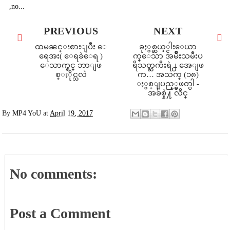
,no...
PREVIOUS
NEXT
ထမၼင္းစားျပီး ေ
ခုႏွစ္ဆယ့္ငါးေယာ
ရေအး( ေရခဲေရ )
က္ေသာ အမ်ိဳးသမီးပ
ေသာက္ရင္ ဘာျဖ
ရိသတ္ႀကီးရဲ႕ အေျဖ
စ္ႏိုင္သလဲ
က… အသက္ (၁၈)
ႏွစ္ျပည့္မွဖတ္ပါ -
အခ်စ္နဲ႔ လိင္
By
MP4 YoU
at
April 19, 2017
No comments:
Post a Comment