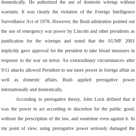
domestically. He authorized the use of domestic wiretap without
warrants. It was clearly the violation of the Foreign Intelligence
Surveillance Act of 1978. However, the Bush admiration pointed out
the use of emergency war power by Lincoln and other presidents as
justification for the wiretaps and noted that the AUMF 2001
implicitly gave approval for the president to take broad measures in
response to the war on terror. An extraordinary circumstances after
9/11 attacks allowed President to use more power in foreign affair as
well as domestic affairs. Bush applied prerogative power
internationally and domestically.
According to prerogative theory, John Lock defined that it
was the power to act according to discretion for the public good,
without the prescription of the law, and sometime even against it. In
my point of view, using prerogative power seriously damaged the