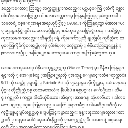
ခဲ့ၾကတယ္ မဟုတ္လား ။
ခမည္းေတာ္ ဘြတ္ရွ္ လက္ထက္တုန္းကလည္း ပင္လယ္ေကြ ့ထဲကို စစ္သား
ငါးသိန္းေလာက္လြတ္တာ ငါးလေလာက္ၾကာမွ ကြန္ဂရက္ခြင့္ျပုခ်က္ရတာပါ ။
သမတရဲ့ စစ္ေရးအရအေရးယူပိုင္ခြင့္ (AUMF) ကိုကြန္ဂရက္မွာ ဖိအားေပး
ျပဌာန္းနိုင္ခဲ့ျပီး သမတလုပ္ပိုင္ခြင့္ စာမ်တ္ႏွာသစ္ဖြင့္ခဲ့တယ္ ။ တခ်ိန္ထဲမွာ
ကုလသမဂၢကလည္း အီရက္တို ့ရဲ့ က်ူးေက်ာ္မွုကို ရွုတ္ခ်ျပီး ကူ၀ိတ္ထဲက တ
ပ္ေတြကိုခ်က္ခ်င္းရုပ္သိမ္းဖို ့မီးစိမ္းျပလိုက္တာမို ့ စီနီယာဘြတ္ရွ္အေနနဲ ့
promote လုပ္ဖို ့ အခြင့္အေရးေကာင္းေကာင္းရသြားခဲ့ဘူးတယ္ ။
သားေတာ္ေမာင္ ဂ်ဴနီယာဘုရွ္လက္ထက္ (War on Terror) မွာ ဂ်ီနီဗာ ကြန္ဗန္း
ရွင္းတို ့ အေျခခံလူ ့အခြင့္အေရးတို ့အကုန္ ေျမာင္းထဲေရာက္တာပဲ။
9/11 ကို လက္တုံ ့ျပန္ဖို ့ Patriotic Act ကို ျပဌာန္းလိုက္နိုင္တယ္ ။အဲ ေနာက္
ပိုင္း တိုက္လိုက္တဲ့စစ္ တကမၻာလံုး နီးပါးပဲ ။ ဖစ္လပင္း ၊ ေဂ်ာ္ဂ်ီယာ ၊ ယီမ
င္ ၊ ဂ်စ္ဘူတီ ၊ ကင္ညာ၊ အီသီယိုပီးယား၊ အီရက္၊ အာဖဂန္၊ ဆိုမာလီယာ ။ ဒါတင္
မက ပင္လယ္ျပင္ေတြမွာလည္း ေတြ ့ရာသခ်ိဳီင္း ဒါးမဆိုင္းဆိုလို လ
က္ဦးမွူယူျပီးစစ္ဆင္တယ္ ။ ျပည္တြင္းမွာလည္း ဖုန္းၾကားျဖတ္နားေထာ
င္တာတို ့ ၀ရမ္းမပါပဲ ဖမ္းဆိီးနိုင္တာတို ့အကုန္လုပ္ခဲ့ျပီး သမတရဲ့ စစ္ေရး
လုပ္ပိုင္ခြင့္ အထူးစာမ်တ္နွာသစ္ေတြဖြင့္ ခဲ့တယ္ ။