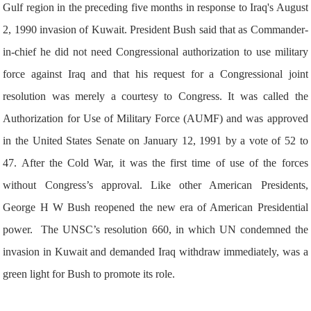
Gulf region in the preceding five months in response to Iraq's August
2, 1990 invasion of Kuwait. President Bush said that as Commander-
in-chief he did not need Congressional authorization to use military
force against Iraq and that his request for a Congressional joint
resolution was merely a courtesy to Congress. It was called the
Authorization for Use of Military Force (AUMF) and was approved
in the United States Senate on January 12, 1991 by a vote of 52 to
47. After the Cold War, it was the first time of use of the forces
without Congress’s approval. Like other American Presidents,
George H W Bush reopened the new era of American Presidential
power. The UNSC’s resolution 660, in which UN condemned the
invasion in Kuwait and demanded Iraq withdraw immediately, was a
green light for Bush to promote its role.