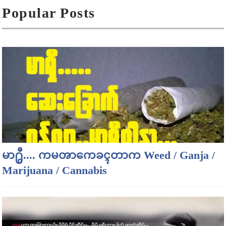
Popular Posts
မာ႐ွီ.... ကမၻာကေခၚတာက Weed / Ganja /
Marijuana / Cannabis