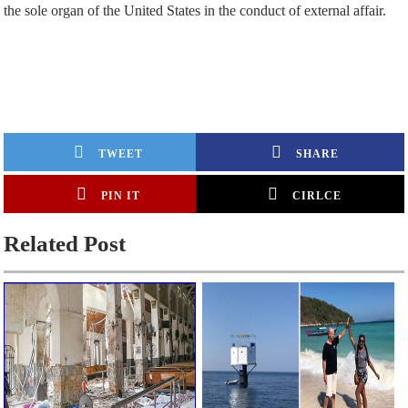
the sole organ of the United States in the conduct of external affair.
TWEET
SHARE
PIN IT
CIRLCE
Related Post