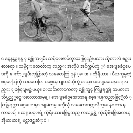
ေဒၚနယ္ထရန္ ့ စစ္တိုက္ျပီး သမိုင္းစာမ်တ္နွာသစ္ဖြင့္ဦးမလား ဆိုတာလဲ စဥ္း
စားစရာ ။ သမိုင္းတေလ်ာက္ လည္း အဲလိုပဲ အပ်က္အပ်က္နဲ ့ဲ အေျခခံဥပေ
ဒကို ေက်ာ္ျပီးလုပ္သြားတဲ့ သမတေတြ ဒုနဲ ့ေဒး ။ ကိုရီယား ၊ ဗီယက္နမ္စတဲ့
စစ္ေတြကို သမတေတြ စစ္မေၾကျငာပဲတိုက္ခဲ့တယ္။ အေျခအေနအရလ
ည္း ျဖစ္ခ်င္ျဖစ္ခဲ့မယ္။ ေသခ်ာတာကေတာ့ စစ္တိုက္ရင္ ကြန္ဂရက္ကို သမတက
သိပ္ထည့္မစဥ္းစားတာအမွန္ ။ အေျခခံဥအေဒအရ စစ္ေၾကညာခြင့္ရွိတဲ ့
ကြန္ဂရက္ဟာ စစ္ေရးမွာ အျမဲတမ္းလိုလို သမတေနာက္ကလိုက္ေနရတာၾ
ကာေပါ့ ။ ထရူးမင္းရဲ့ ကိုရီးယားစစ္ပြဲမွသည္ ကလင္တန္ရဲ့ ကိုဆိုဗိုစစ္ပြဲအလယ္
အိုဗားမားရဲ့ ဗင္လာဒင္အဆံုးပဲ ။