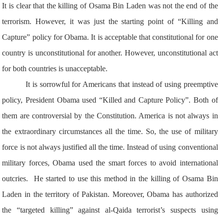
It is clear that the killing of Osama Bin Laden was not the end of the
terrorism. However, it was just the starting point of “Killing and
Capture” policy for Obama. It is acceptable that constitutional for one
country is unconstitutional for another. However, unconstitutional act
for both countries is unacceptable.
It is sorrowful for Americans that instead of using preemptive
policy, President Obama used “Killed and Capture Policy”. Both of
them are controversial by the Constitution. America is not always in
the extraordinary circumstances all the time. So, the use of military
force is not always justified all the time. Instead of using conventional
military forces, Obama used the smart forces to avoid international
outcries. He started to use this method in the killing of Osama Bin
Laden in the territory of Pakistan. Moreover, Obama has authorized
the “targeted killing” against al-Qaida terrorist’s suspects using