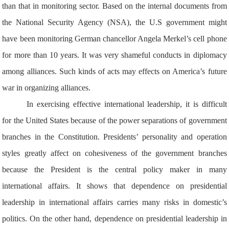
than that in monitoring sector. Based on the internal documents from
the National Security Agency (NSA), the U.S government might
have been monitoring German chancellor Angela Merkel’s cell phone
for more than 10 years. It was very shameful conducts in diplomacy
among alliances. Such kinds of acts may effects on America’s future
war in organizing alliances.
In exercising effective international leadership, it is difficult
for the United States because of the power separations of government
branches in the Constitution. Presidents’ personality and operation
styles greatly affect on cohesiveness of the government branches
because the President is the central policy maker in many
international affairs. It shows that dependence on presidential
leadership in international affairs carries many risks in domestic’s
politics. On the other hand, dependence on presidential leadership in