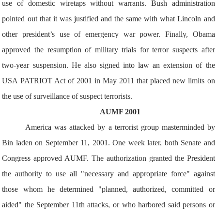
use of domestic wiretaps without warrants. Bush administration
pointed out that it was justified and the same with what Lincoln and
other president’s use of emergency war power. Finally, Obama
approved the resumption of military trials for terror suspects after
two-year suspension. He also signed into law an extension of the
USA PATRIOT Act of 2001 in May 2011 that placed new limits on
the use of surveillance of suspect terrorists.
AUMF 2001
America was attacked by a terrorist group masterminded by
Bin laden on September 11, 2001. One week later, both Senate and
Congress approved AUMF.
The authorization granted the President
the authority to use all "necessary and appropriate force" against
those whom he determined "planned, authorized, committed or
aided" the September 11th attacks, or who harbored said persons or