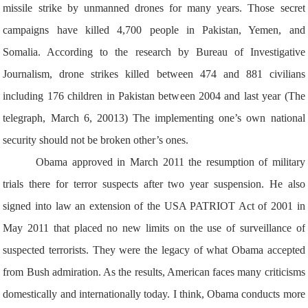
missile strike by unmanned drones for many years. Those secret
campaigns have killed 4,700 people in Pakistan, Yemen, and
Somalia. According to the research by Bureau of Investigative
Journalism, drone strikes killed between 474 and 881 civilians
including 176 children in Pakistan between 2004 and last year (The
telegraph, March 6, 20013) The implementing one’s own national
security should not be broken other’s ones.
Obama approved in March 2011 the resumption of military
trials there for terror suspects after two year suspension. He also
signed into law an extension of the USA PATRIOT Act of 2001 in
May 2011 that placed no new limits on the use of surveillance of
suspected terrorists. They were the legacy of what Obama accepted
from Bush admiration. As the results, American faces many criticisms
domestically and internationally today. I think, Obama conducts more