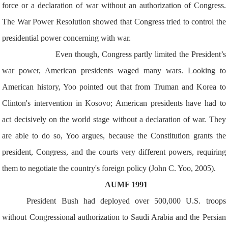
force or a declaration of war without an authorization of Congress.
The War Power Resolution showed that Congress tried to control the
presidential power concerning with war.
Even though, Congress partly limited the President’s
war power, American presidents waged many wars.
Looking to
American history, Yoo pointed out that from Truman and Korea to
Clinton's intervention in Kosovo; American presidents have had to
act decisively on the world stage without a declaration of war. They
are able to do so, Yoo argues, because the Constitution grants the
president, Congress, and the courts very different powers, requiring
them to negotiate the country's foreign policy (John C. Yoo, 2005).
AUMF 1991
President Bush had deployed over 500,000 U.S. troops
without Congressional authorization to Saudi Arabia and the Persian