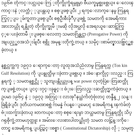
၁၉၆၈ တုံကင္းပင္လယ္ေကြ ့တိုက္ခိုက္ခံရမွူမွာ ဗီယက္နမ္စစ္စျဖစ္တယ္။ ေလေၾ
ကာင္းနဲ ့လက္တံု ့ျပန္တယ္ ။ စစ္ျဖစ္ျပီး ၂ ရက္ေလာက္ေနမွ ကြန္ဂရ
က္ခြင့္ျပ ုခ်က္ရတာျဖစ္ျပီး စစ္ဦးစီးခ်ုဳပ္ျဖစ္တဲ့ သမတကို အေမရိကား
အားဘယ္လို ရန္လိုတဲ့ တိုက္ခိုက္မွုမ်ိ ုးမဆို လိုအပ္သလို အေရးယူေဆာင္ရြက္ခြ
င့္ေပးခဲ့တာမ်ိ ုးျဖစ္ေလေတာ့ သမတဂ်ြန္ဆင္ဟာ (Prerogative Power) ကို
အျပည့္အ၀အသံုးခ်ျပီး စစ္ကို အမုန္းတိုက္ခဲ့တယ္ ။ သမိုင္းစာမ်တ္နွာသစ္ဖြင့္လွစ္
ခဲ့တယ္ ။
နစ္ဆင္လက္ထက္ ၁၉၇၁ ေရာက္ေတာ့ လူထုအသံညံလာမွ ကြန္ဂရက္က (Ton kin
Gulf Resolution) ကို ျပန္ရုတ္သိမ္းခဲ့တာျဖစ္တယ္ ။ အဲေနာက္ပိုင္းလည္း ကြ
န္ဂရက္နဲ ့ သမတနစ္ဆင္တို ့ သူတျပန္ကိုယ္တျပန္ war power လုတဲ့ပြဲေတြဆက္တို
က္ျဖစ္ခဲ့တယ္။ ျငင္း၇င္းခုန္ရင္း ဗံုးေတြလည္းဆက္တိုက္ၾကဲခဲ့တယ္ ။
ဥပမာ ၁၉၆၄ နဲ ့ ၁၉၇၃ အတြင္း လာအုိနယ္ထဲက်ဲတဲ့ဗုံးတင္ တန္ခ်ိန္ ၂ သန္း
ခြဲရွိခဲ့ျပီး ဒုတိယကမၻာစစ္ထဲ ဂ်ာမန္နဲ ဂ်ပန္ေျမေပၚ အေမရိကန္ ၾကဲခ်တဲ့
ဗံုးထက္မ်ားခဲ့တယ္ ။တကယ္ေတာ့ စစ္ေရးမွာ ဘယ္သမတမွ ကြန္ဂရက္ကို သိပ္
ဂရုစိုက္ခဲ့တာမဟုတ္ဘူး ။ အမ်ားေလးစားပါတယ္ဆိုတဲ့ သမတ လင္ကြန္းကိုေ
တာင္မွ အေမရိကန္ ျပည္တြင္းစစ္မွာ ( Constitutional Dictatorship) လို ့ သမုတ္