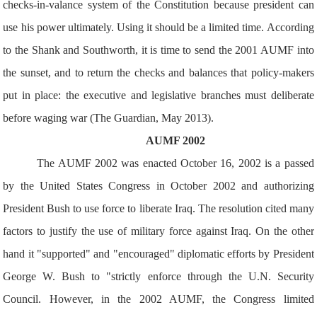
checks-in-valance system of the Constitution because president can
use his power ultimately. Using it should be a limited time. According
to the Shank and Southworth, it is time to send the 2001 AUMF into
the sunset, and to return the checks and balances that policy-makers
put in place: the executive and legislative branches must deliberate
before waging war (The Guardian, May 2013).
AUMF 2002
The AUMF 2002 was enacted October 16, 2002 is a passed
by the United States Congress in October 2002 and authorizing
President Bush to use force to liberate Iraq. The resolution cited many
factors to justify the use of military force against Iraq. On the other
hand it "supported" and "encouraged" diplomatic efforts by President
George W. Bush to "strictly enforce through the U.N. Security
Council. However, in the 2002 AUMF, the Congress limited