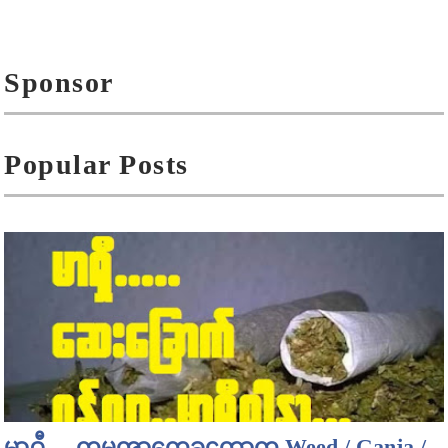
Sponsor
Popular Posts
မာ႐ွီ.... ကမၻာကေခၚတာက Weed / Ganja /