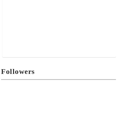
Followers