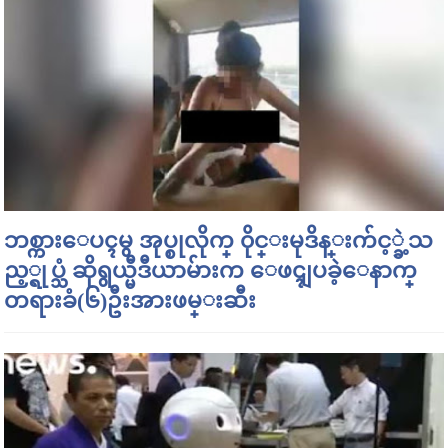
ဘစ္ကားေပၚမွ အုပ္စုလိုက္ ၀ိုင္းမုဒိန္းက်င့္ခဲ့သ
ည့္ရုပ္သံ ဆိုရွယ္မီဒီယာမ်ားက ေဖၚျပခဲ့ေနာက္
တရားခံ(၆)ဦးအားဖမ္းဆီး