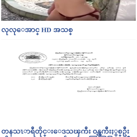
လုလုေအာင္ HD အသစ္
တနသၤာရီတိုင္းေဒသၾကီး ၀န္ၾကီးႏွစ္ဦး