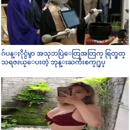
ဂ်ပန္ႏိုင္ငံမွာ အသုဘပြဲေတြအတြက္ ရြတ္ဖတ္
သရဇၩယ္ေပးတဲ့ ဘုန္းႀကီးစက္႐ုပ္