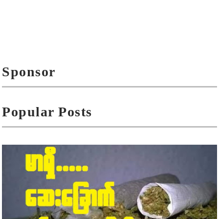
Sponsor
Popular Posts