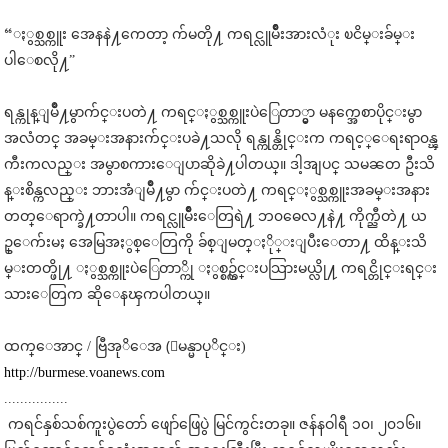
“ႏွစ္သစ္ကူး အေနနဲ႔ကေတာ့ က်မတို႔ ကရင္လူမ်ိဳးအားလံုး ၿငိမ္းခ်မ္း
ပါေစလို႔”
ရန္ကုန္ျမိဳ႔မွာက်င္းပတဲ႔ ကရင္ႏွစ္သစ္ကူးပဲြေတာ္မွာ မနက္အေစာပိုင္းမွာ
အလံတင္ အခမ္းအနားက်င္းပခဲ႔သလို ရန္ကုန္တိုင္းက ကရင့္ေရးရာ၀န္ၾ
ကီးကလည္း အမွာစကားေျပာဆိုခဲ႔ပါတယ္။ ဒါ့အျပင္ သမၼတ ဦးသိ
န္းစိန္ကလည္း ဘားအံျမိဳ႔မွာ က်င္းပတဲ႔ ကရင္ႏွစ္သစ္ကူးအခမ္းအနား
တတ္ေရာက္ခဲ႔တာပါ။ ကရင္လူမ်ိဳးေတြရဲ႔ ဘ၀ဓေလ႔နဲ႔ ကိုက္ညီတဲ႔ ယ
ဥ္ေက်းမႈ အေမြအႏွစ္ေတြကို ခ်စ္ျမတ္ႏို္းျပီးေတာ႔ ထိန္းသိ
မ္းတတ္ဖို႔ ႏွစ္သစ္ကူးပဲြေတာ္ကို ႏွစ္စဥ္က်င္းပသြားမယ္လို႔ ကရင္တိုင္းရင္း
သားေတြက ဆိုေနၾကပါတယ္။
ထက္ေအာင္ / ဗြီအုိေအ (ျမန္မာပုိင္း)
http://burmese.voanews.com
................
ကရင်နှစ်သစ်ကူးပွဲတော် ဖျော်ဖြေပွဲ မြင်ကွင်းတခု။ ဇန်နဝါရီ ၁၀၊ ၂၀၁၆။