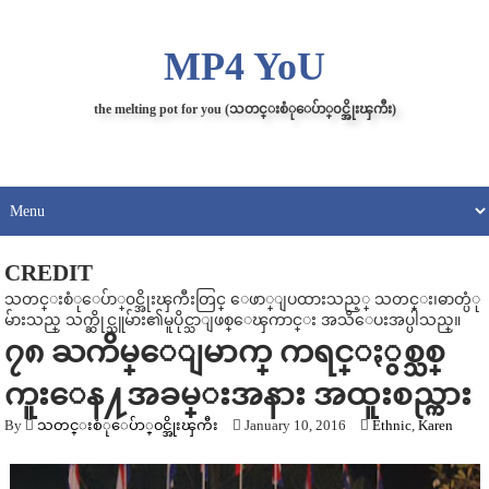
MP4 YoU
the melting pot for you (သတင္းစံုေပ်ာ္၀င္အိုးၾကီး)
CREDIT
သတင္းစံုေပ်ာ္၀င္အိုးၾကီးတြင္ ေဖာ္ျပထားသည့္ သတင္း၊ဓာတ္ပံု
မ်ားသည္ သက္ဆိုင္သူမ်ား၏မူပိုင္သာျဖစ္ေၾကာင္း အသိေပးအပ္ပါသည္။
၇၈ ႀကိမ္ေျမာက္ ကရင္ႏွစ္သစ္
ကူးေန႔အခမ္းအနား အထူးစည္ကား
By
သတင္းစံုေပ်ာ္၀င္အိုးၾကီး
January 10, 2016
Ethnic
,
Karen