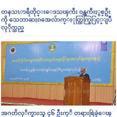
တနသၤာရီတိုင္းေဒသၾကီး ၀န္ၾကီးႏွစ္ဦး
ကို သေဘာဆႏၵအေလ်ာက္ႏုတ္ထြက္ခြြင့္ျပဳ
လုိုက္သည္
အဂတိလုိက္စားသူ ၄၆ ဦးကုိ တရားစြဲခဲ့ေၾ