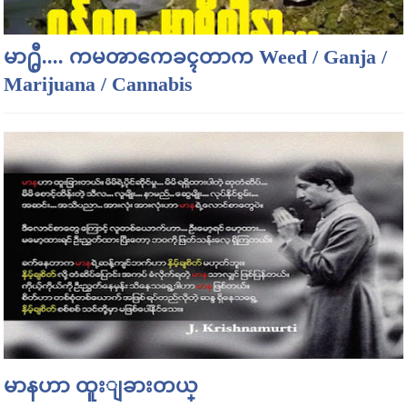
မာ႐ွီ.... ကမၻာကေခၚတာက Weed / Ganja /
Marijuana / Cannabis
မာနဟာ ထူးျခားတယ္