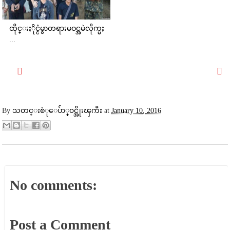
ထိုင္းႏိုင္ငံမွာတရားမဝင္အမဲလိုက္မႈ
...
By
သတင္းစံုေပ်ာ္၀င္အိုးၾကီး
at
January 10, 2016
No comments:
Post a Comment