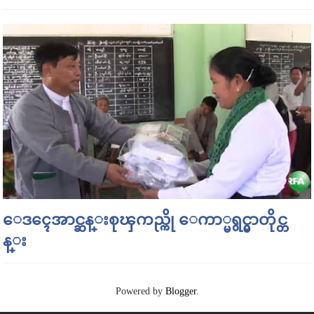
ေဒၚေအာင္ဆန္းစုၾကည္ကို ေကာ္မရွင္မွာတိုင္တ
န္း
Powered by
Blogger
.