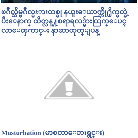
ၿဂိဳလ္သိမ္ၿဂိဳလ္မႊားတစ္ခု နယူးေယာက္ကို႐ိုက္ခတ္ခဲ့
ပီးေနာက္ ထိတ္လန္႔စရာရလဒ္မ်ားထြက္ေပၚ
လာေၾကာင္း နာဆာထုတ္ျပန္
Masturbation (မာစတာေဘးရွင္း)