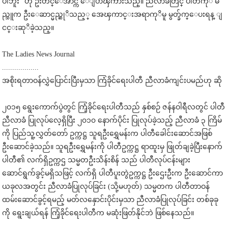
ပါဘူး” ဟု ဦးတင္ေအာင္က ေျပာၾကားသည္။ ညီလာခံတြင္ ပါတီကုိ မ
ည္သူက ဦးေဆာင္မည္ဆုိသည့္ အေၾကာင္းအရာကုိမူ မွတ္ခ်က္ေပးရန္ ျ
ငင္းဆုိခဲ့သည္။
The Ladies News Journal
..................
အစိုးရတာဝန်လွှဲပြောင်းပြီးမှသာ ကြံခိုင်ရေးပါတီ ညီလာခံကျင်းပမည်ဟု ဆို
၂၀၁၅ ရွေးကောက်ပွဲတွင် ကြံ့ခိုင်ရေးပါတီသည် နှစ်စဉ် ဇန်နဝါရီလတွင် ပါတီ
ညီလာခံ ပြုလုပ်လေ့ရှိပြီး ၂၀၁၀ နောက်ပိုင်း ပြုလုပ်ခဲ့သည့် ညီလာခံ ၃ ကြိမ်
ကို ပြည်သူ့လွှတ်တော် ဥက္ကဋ္ဌ သူရဦးရွှေမန်းက ပါတီခေါင်းဆောင်အဖြစ်
ဦးဆောင်ခဲ့သည်။ သူရဦးရွှေမန်းကို ပါတီဥက္ကဋ္ဌ ရာထူးမှ ဖြုတ်ချခဲ့ပြီးနောက်
ပါတီ၏ လက်ရှိဥက္ကဌ သမ္မတဦးသိန်းစိန် သည် ပါတီလုပ်ငန်းများ
ဆောင်ရွက်ခွင့်မရှိသဖြင့် လက်ရှိ ပါတီပူးတွဲဥက္ကဋ္ဌ ဦးဌေးဦးက ဦးဆောင်ကာ
ယခုလအတွင်း ညီလာခံပြုလုပ်ခြင်း (သို့မဟုတ်) သမ္မတက ပါတီတာဝန်
ထမ်းဆောင်ခွင့်ရမည့် မတ်လနှောင်းပိုင်းမှသာ ညီလာခံပြုလုပ်ခြင်း တစ်ခုခု
ကို ရွေးချယ်ရန် ကြံ့ခိုင်ရေးပါတီက မဆုံးဖြတ်နိုင်ဘဲ ဖြစ်နေသည်။