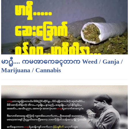
မာ႐ွီ.... ကမၻာကေခၚတာက Weed / Ganja /
Marijuana / Cannabis