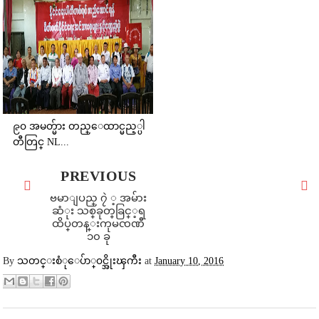
၉၀ အမတ္မ်ား တည္ေထာင္မည့္ပါ
တီတြင္ NL...
PREVIOUS
ဗမာျပည္ ၇ဲ ့ အမ်ား
ဆံုး သစ္‌ခုတ္‌ခြင္‌့ရ
ထိပ္‌တန္‌းကုမၸဏီ
၁၀ ခု
By
သတင္းစံုေပ်ာ္၀င္အိုးၾကီး
at
January 10, 2016