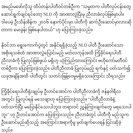
အမည်မဖော်လိုသူ ထိပ်တန်းပါတီဝင်တစ်ဦးက “သမ္မတက ပါတီလုပ်ငန်းတွေ
ဆောင်ရွက်ချင်ရင်တော့ NLD ကို အာဏာလွှဲပြီးမှ ညီလာခံလုပ်ဖြစ်မှာပါ။
ဒါပေမဲ့ ဦးသိန်းစိန်က ၂၀၁၆ နောက်ပိုင်းမှာ ပါတီကို ဆက်ဦးဆောင်မှာလားဆို
တာက မေးခွန်း ဖြစ်နေပါတယ်” ဟု ပြောကြားခဲ့သည်။
နို၀င်ဘာ ရွေးကောက်ပွဲတွင် အနိုင်ရရှိခဲ့သည့် NLD ပါတီ ဦးဆောင်သော
အစိုးရသစ်ထံ အာဏာလွှဲပြောင်းမည့် မတ်လကုန်အထိ ကြံ့ခိုင်ရေးပါတီ
ညီလာခံကို ပြုလုပ်ဖြစ်ဖွယ် မရှိဟု ယုံကြည်ထားကြောင်း ဗဟိုကော်မတီဝင်
တစ်ဦးက ပြောကြားခဲ့သည်။ ပါတီညီလာခံ ပြုလုပ်မည့် ရက်နှင့် ပတ်သက်၍
ယခုအချိန်အထိ ပါတီတွင်း သတင်းဖြန့်ဝေမှုမရှိသေးကြောင်း သိရသည်။
ကြံ့ခိုင်ရေးပါတီရုံးချုပ်မှ ဦးတင်အောင်က ပါတီညီလာခံကို ဇန်နဝါရီလ
အတွင်း ပြုလုပ်ရန် မသေချာဟု ပြောကြားခဲ့သည်။ “ပါတီညီလာခံနဲ့
ပတ်သက်ပြီး မပြောနိုင်သေးပါဘူး။ တရားဝင် ညွှန်ကြားချက်တွေ မရသေးပါ
ဘူး” ဟု ဦးတင်အောင်က ပြောကြားသည်။ ညီလာခံတွင် ပါတီကို မည်သူက
ဦးဆောင်မည်ဆိုသည့် အကြောင်းအရာကိုမူ မှတ်ချက်ပေးရန် ငြင်းဆိုခဲ့
သည်။