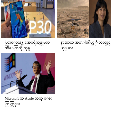
ဟြာေဝးနဲ႔ အေမရိကန္ကုမၸ
နာဆာက အဂၤါၿဂဳိဟ္ကုိ လႊတ္တင္မ
ဏီေတြကို ကုန္...
ယ့္ မား...
Microsoft က Apple ထက္ ေစ်း
ကြက္တြင္း...