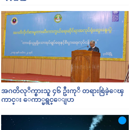
အဂတိလုိက္စားသူ ၄၆ ဦးကုိ တရားစြဲခဲ့ေၾ
ကာင္း ေကာ္မရွင္ေျပာ