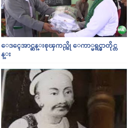
ေဒၚေအာင္ဆန္းစုၾကည္ကို ေကာ္မရွင္မွာတိုင္တ
န္း