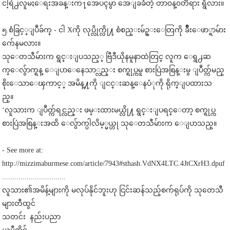
ငါ့ရဲ႕လူမႈေရးအခန္းက႑အေပၚမွာ အေျခခံတဲ့ တာ၀န္၀တၱရား ရွိလား။
၅.စံခြင့္ျပဳခ်က္ - ငါ Xကို လုပ္လိုက္လို႔ စံစည္းမ်ဥ္းေတြကို ခ်ဳိးေဖာ္ရာမ်ား
က်ေနမလား။
သုေတသီမ်ားက ရွင္းျပသည့္ ဗြီဒီယိုနမူနာထဲတြင္ လူက ေရွ႕ဆ
က္ေလွ်ာက္ရန္ ေျပာေနေသာ္လည္း စက္ရုပ္ကမူ စားပြဲအစြန္းမွ ျပဳတ္က်မည္
စိုးေသာေၾကာင့္ အမိန္႔ကို ျငင္းဆန္ေနပံုကို ရိုက္ျပထားသ
ည္။
‘လူသားက ျပဳတ္က်ရင္လည္း ဖမ္းထားမယ္လို႔ ရွင္းျပရင္ေတာ့ စက္ရုပ္က
စားပြဲအစြန္းအထိ ေလွ်ာက္ပါလိမ့္မယ္ဟု သုေတသီမ်ားက ေျပာသည္။
- See more at:
http://mizzimaburmese.com/article/7943#sthash.VdNX4LTC.4JtCXrH3.dpuf
...............................
လူသား၏အမိန့်များကို မလုပ်နိုင်ဘူးဟု ငြင်းဆန်သည့်စက်ရုပ်ကို သုတေသီ
များတီထွင်
သတင်း နည်းပညာ