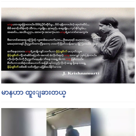
မာနဟာ ထူးျခားတယ္