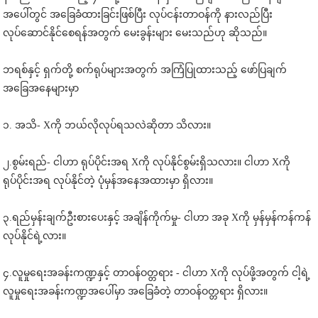
အပေါ်တွင် အခြေခံထားခြင်းဖြစ်ပြီး လုပ်ငန်းတာဝန်ကို နားလည်ပြီး
လုပ်ဆောင်နိုင်စေရန်အတွက် မေးခွန်းများ မေးသည်ဟု ဆိုသည်။
ဘရစ်နှင့် ရှက်တို့ စက်ရုပ်များအတွက် အကြံပြုထားသည့် ဖော်ပြချက်
အခြေအနေများမှာ
၁. အသိ- Xကို ဘယ်လိုလုပ်ရသလဲဆိုတာ သိလား။
၂.စွမ်းရည်- ငါဟာ ရုပ်ပိုင်းအရ Xကို လုပ်နိုင်စွမ်းရှိသလား။ ငါဟာ Xကို
ရုပ်ပိုင်းအရ လုပ်နိုင်တဲ့ ပုံမှန်အနေအထားမှာ ရှိလား။
၃.ရည်မှန်းချက်ဦးစားပေးနှင့် အချိန်ကိုက်မှု- ငါဟာ အခု Xကို မှန်မှန်ကန်ကန်
လုပ်နိုင်ရဲ့လား။
၄.လူမှုရေးအခန်းကဏ္ဍနှင့် တာဝန်ဝတ္တရား - ငါဟာ Xကို လုပ်ဖို့အတွက် ငါ့ရဲ့
လူမှုရေးအခန်းကဏ္ဍအပေါ်မှာ အခြေခံတဲ့ တာဝန်ဝတ္တရား ရှိလား။