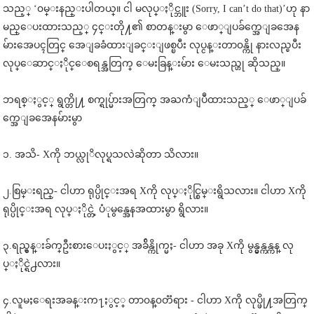
သည့္ ‘၀မ္းနည္းပါတယ္။ ငါ မလုပ္ႏိုင္ဘူး (Sorry, I can’t do that)’ဟု နာ
မည္ေပးထားသည့္ ၄င္းတို႔၏ စာတန္းမွာ ေဖာ္ျပခ်က္အေျခအေန
မ်ားအေပၚတြင္ အေျခခံထားျခင္းျဖစ္ၿပီး လုပ္ငန္းတာ၀န္ကို နားလည္ၿပီး
လုပ္ေဆာင္ႏိုင္ေစရန္အတြက္ ေမးခြန္းမ်ား ေမးသည္ဟု ဆိုသည္။
ဘရစ္ႏွင့္ ရွက္တို႔ စက္ရုပ္မ်ားအတြက္ အႀကံျပဳထားသည့္ ေဖာ္ျပခ်
က္အေျခအေနမ်ားမွာ
၁. အသိ- Xကို ဘယ္လုိလုပ္ရသလဲဆိုတာ သိလား။
၂.စြမ္းရည္- ငါဟာ ရုပ္ပိုင္းအရ Xကို လုပ္ႏိုင္စြမ္းရွိသလား။ ငါဟာ Xကို
ရုပ္ပိုင္းအရ လုပ္ႏိုင္တဲ့ ပံုမွန္အေနအထားမွာ ရွိလား။
၃.ရည္မွန္းခ်က္ဦးစားေပးႏွင့္ အခ်ိန္ကိုက္မႈ- ငါဟာ အခု Xကို မွန္မွန္ကန္ကန္ လု
ပ္ႏိုင္ရဲ႕လား။
၄.လူမႈေရးအခန္းက႑ႏွင့္ တာ၀န္၀တၱရား - ငါဟာ Xကို လုပ္ဖို႔အတြက္