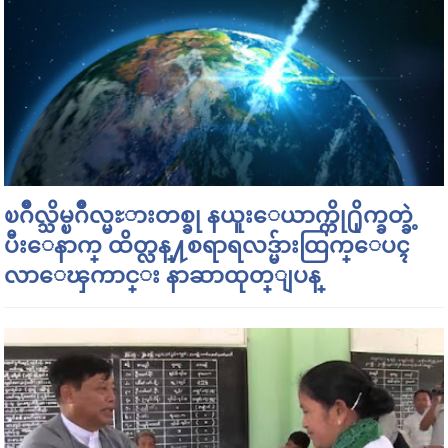
ၿဂိဳလ္သိမ္ၿဂိဳလ္မႊားတစ္ခု နယူးေယာက္ကို႐ိုက္ခတ္ခဲ့
ပီးေနာက္ ထိတ္လန္႔စရာရလဒ္မ်ားထြက္ေပၚ
လာေၾကာင္း နာဆာထုတ္ျပန္