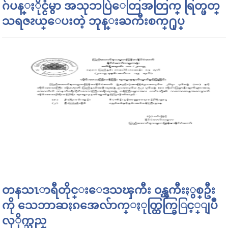
ဂ်ပန္ႏိုင္ငံမွာ အသုဘပြဲေတြအတြက္ ရြတ္ဖတ္
သရဇၩယ္ေပးတဲ့ ဘုန္းႀကီးစက္႐ုပ္
တနသၤာရီတိုင္းေဒသၾကီး ၀န္ၾကီးႏွစ္ဦး
ကို သေဘာဆႏၵအေလ်ာက္ႏုတ္ထြက္ခြြင့္ျပဳ
လုိုက္သည္