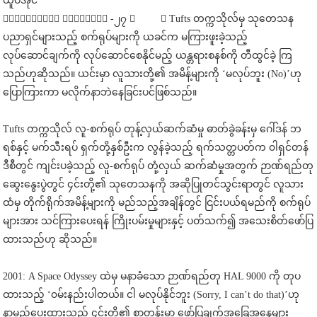
ယူပီအိုင်
၀ါရှင်တန်၊ နိုဝင်ဘာ -၂၇ ။ ။ Tufts တက္ကသိုလ်မှ သုတေသန
ပညာရှင်များသည့် စက်ရုပ်များကို ယခင်က မကြားဖူးခဲ့သည့်
လုပ်ဆောင်ချက်ကို လုပ်ဆောင်စေနိုင်မည့် ယန္တရားစနစ်ကို တီထွင်ခဲ့ ကြ
သည်ဟုဆိုသည်။ ယင်းမှာ လူသားတို့၏ အမိန့်များကို ‘မလုပ်ဘူး (No)’ဟု
ပြောကြားကာ မလိုက်နာဘဲနေခြင်းပင်ဖြစ်သည်။
Tufts တက္ကသိုလ် လူ-စက်ရုပ် တုန့်လှယ်ဆက်ဆံမှု ဓာတ်ခွဲခန်းမှ ဂေါ်ဒန် ဘ
ရစ်နှင့် မက်သီးရပ် ရှက်တို့နှစ်ဦးက လွန်ခဲ့သည့် ရက်သတ္တပတ်က ၀ါရှင်တန်
ဒီစီတွင် ကျင်းပခဲ့သည့် လူ-စက်ရုပ် တုံ့လှယ် ဆက်ဆံမှုအတွက် ဉာဏ်ရည်တု
ဆွေးနွေးပွဲတွင် ၄င်းတို့၏ သုတေသနကို အဆိုပြုတင်သွင်းရာတွင် လူသား
ထံမှ တိုက်ရိုက်အမိန့်များကို မည်သည့်အချိန်တွင် ငြင်းပယ်ရမည်ကို စက်ရုပ်
များအား သင်ကြားပေးရန် ကြိုးပမ်းမှုများနှင့် ပတ်သက်၍ အသေးစိတ်ဖော်ပြ
ထားသည်ဟု ဆိုသည်။
2001: A Space Odyssey ထဲမှ မနာခံသော ဉာဏ်ရည်တု HAL 9000 ကို တုပ
ထားသည့် ‘၀မ်းနည်းပါတယ်။ ငါ မလုပ်နိုင်ဘူး (Sorry, I can’t do that)’ဟု
နာမည်ပေးထားသည့် ၄င်းတို့၏ စာတန်းမှာ ဖော်ပြချက်အခြေအနေများ