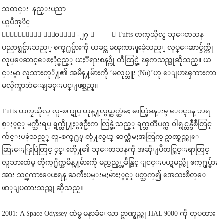
သတင္း နည္းပညာ
ယူပီအုိင္
၀ါရွင္တန္၊ ႏို၀င္ဘာ -၂၇ ။ ။ Tufts တကၠသိုလ္မွ သုေတသန
ပညာရွင္မ်ားသည့္ စက္႐ုပ္မ်ားကို ယခင္က မၾကားဖူးခဲ့သည့္ လုပ္ေဆာင္ခ်က္ကို
လုပ္ေဆာင္ေစႏိုင္မည့္ ယႏၱရားစနစ္ကို တီထြင္ခဲ့ ၾကသည္ဟုဆိုသည္။ ယ
င္းမွာ လူသားတုိ႔၏ အမိန္႔မ်ားကို ‘မလုပ္ဘူး (No)’ဟု ေျပာၾကားကာ
မလိုက္နာဘဲေနျခင္းပင္ျဖစ္သည္။
Tufts တကၠသိုလ္ လူ-စက္ရုပ္ တုန္႔လွယ္ဆက္ဆံမႈ ဓာတ္ခြဲခန္းမွ ေဂၚဒန္ ဘရ
စ္ႏွင့္ မက္သီးရပ္ ရွက္တို႔ႏွစ္ဦးက လြန္ခဲ့သည့္ ရက္သတၱပတ္က ၀ါရွင္တန္ဒီစီတြင္
က်င္းပခဲ့သည့္ လူ-စက္႐ုပ္ တုံ႔လွယ္ ဆက္ဆံမႈအတြက္ ဥာဏ္ရည္တုေ
ဆြးေႏြးပြဲတြင္ ၄င္းတို႔၏ သုေတသနကို အဆိုျပဳတင္သြင္းရာတြင္
လူသားထံမွ တိုက္႐ိုက္အမိန္႔မ်ားကို မည္သည့္အခ်ိန္တြင္ ျငင္းပယ္ရမည္ကို စက္႐ုပ္မ်ား
အား သင္ၾကားေပးရန္ ႀကိဳးပမ္းမႈမ်ားႏွင့္ ပတ္သက္၍ အေသးစိတ္ေ
ဖာ္ျပထားသည္ဟု ဆိုသည္။
2001: A Space Odyssey ထဲမွ မနာခံေသာ ဥာဏ္ရည္တု HAL 9000 ကို တုပထား