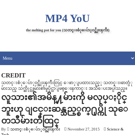
MP4 YoU
the melting pot for you (သတင္းစံုေပ်ာ္၀င္အိုးၾကီး)
CREDIT
သတင္းစံုေပ်ာ္၀င္အိုးၾကီးတြင္ ေဖာ္ျပထားသည့္ သတင္း၊ဓာတ္ပံု
မ်ားသည္ သက္ဆိုင္သူမ်ား၏မူပိုင္သာျဖစ္ေၾကာင္း အသိေပးအပ္ပါသည္။
လူသား၏အမိန္႔မ်ားကို မလုပ္ႏိုင္
ဘူးဟု ျငင္းဆန္သည့္စက္႐ုပ္ကို သုေ
တသီမ်ားတီထြင္
By
သတင္းစံုေပ်ာ္၀င္အိုးၾကီး
November 27, 2015
Science &
Tech