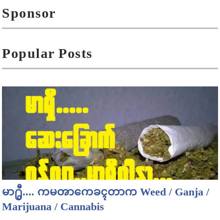
Sponsor
Popular Posts
မာ႐ွီ.... ကမၻာကေခၚတာက Weed / Ganja /
Marijuana / Cannabis