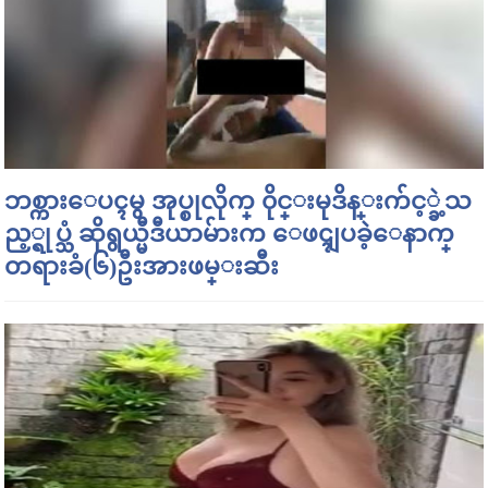
ဘစ္ကားေပၚမွ အုပ္စုလိုက္ ၀ိုင္းမုဒိန္းက်င့္ခဲ့သ
ည့္ရုပ္သံ ဆိုရွယ္မီဒီယာမ်ားက ေဖၚျပခဲ့ေနာက္
တရားခံ(၆)ဦးအားဖမ္းဆီး