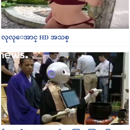
လုလုေအာင္ HD အသစ္