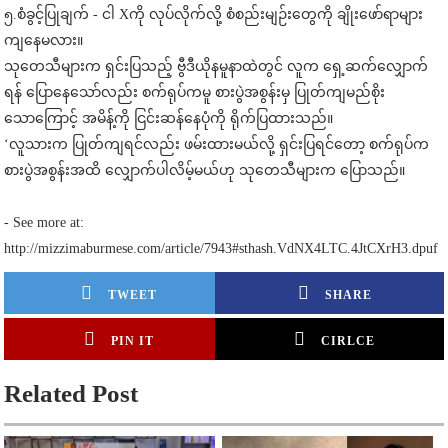
၅.စံခွင့်ပြုချက် - ငါ Xကို လုပ်လိုက်လို့ စံစည်းမျဉ်းတွေကို ချိုးဖော်ရာများ
ကျနေမလား။
သုတေသီများက ရှင်းပြသည့် ဗွီဒီယိုနမူနာထဲတွင် လူက ရှေ့ဆက်လျှောက်
ရန် ပြောနေသော်လည်း စက်ရုပ်ကမူ စားပွဲအစွန်းမှ ပြုတ်ကျမည်စိုး
သောကြောင့် အမိန့်ကို ငြင်းဆန်နေပုံကို ရိုက်ပြထားသည်။
‘လူသားက ပြုတ်ကျရင်လည်း ဖမ်းထားမယ်လို့ ရှင်းပြရင်တော့ စက်ရုပ်က
စားပွဲအစွန်းအထိ လျှောက်ပါလိမ့်မယ်ဟု သုတေသီများက ပြောသည်။
- See more at:
http://mizzimaburmese.com/article/7943#sthash.VdNX4LTC.4JtCXrH3.dpuf
TWEET
SHARE
PIN IT
CIRLCE
Related Post