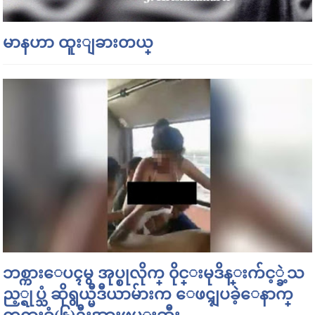
မာနဟာ ထူးျခားတယ္
ဘစ္ကားေပၚမွ အုပ္စုလိုက္ ၀ိုင္းမုဒိန္းက်င့္ခဲ့သ
ည့္ရုပ္သံ ဆိုရွယ္မီဒီယာမ်ားက ေဖၚျပခဲ့ေနာက္