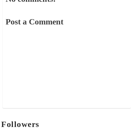
Post a Comment
Followers