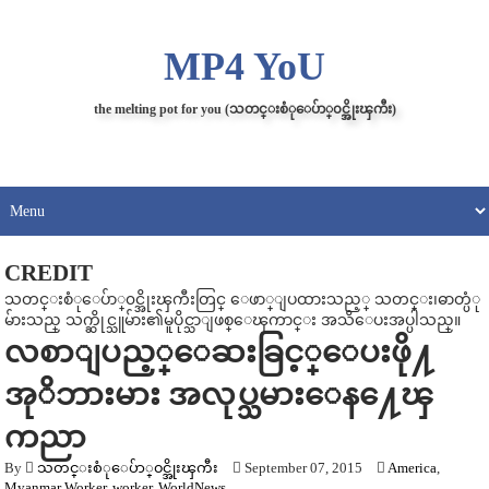
MP4 YoU
the melting pot for you (သတင္းစံုေပ်ာ္၀င္အိုးၾကီး)
CREDIT
သတင္းစံုေပ်ာ္၀င္အိုးၾကီးတြင္ ေဖာ္ျပထားသည့္ သတင္း၊ဓာတ္ပံု
မ်ားသည္ သက္ဆိုင္သူမ်ား၏မူပိုင္သာျဖစ္ေၾကာင္း အသိေပးအပ္ပါသည္။
လစာျပည့္ေဆးခြင့္ေပးဖို႔
အုိဘားမား အလုပ္သမားေန႔ေၾ
ကညာ
By
သတင္းစံုေပ်ာ္၀င္အိုးၾကီး
September 07, 2015
America
,
Myanmar Worker
,
worker
,
WorldNews