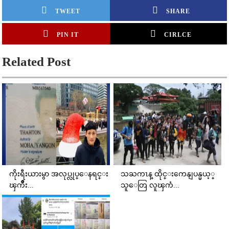
TWEET
SHARE
PIN IT
CIRLCE
Related Post
ကိုးရီးယားမွာ အလုပ္လုပ္ေနရင္း
သႀကၤန္ ထိုင္းကေနျပန္မယ့္
ၾကိဳး...
သူေတြ လူၾကံ...