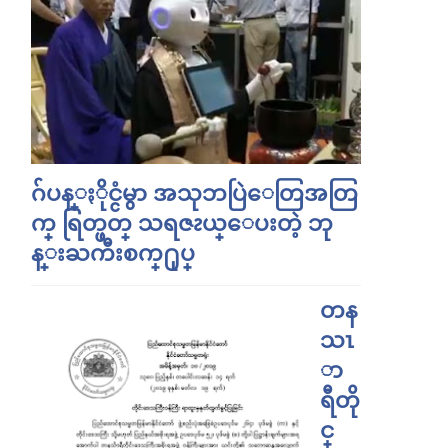
ဂ်ပန္ႏိုင္ငံမွာ အသုဘပြဲေတြအတြ
က္ ရြတ္ဖတ္ သရဇၩယ္ေပးတဲ့ ဘု
န္းႀကီးစက္႐ုပ္
တန
သၤ
ာ
ရီတို
င္