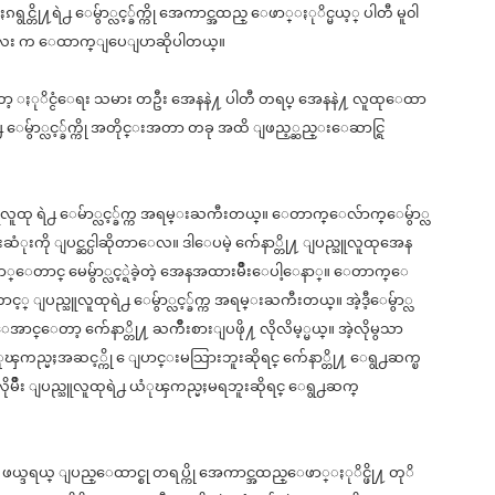
္တို႔ရဲ႕ ေမွ်ာ္လင့္ခ်က္ကို အေကာင္အထည္ ေဖာ္ႏုိင္မယ့္ ပါတီ မူ၀ါ
ပုေလး က ေထာက္ျပေျပာဆိုပါတယ္။
တာ့ ႏုိင္ငံေရး သမား တဦး အေနနဲ႔ ပါတီ တရပ္ အေနနဲ႔ လူထုေထာ
႕ ေမွ်ာ္လင့္ခ်က္ကို အတိုင္းအတာ တခု အထိ ျဖည့္ဆည္းေဆာင္ရြ
ပည္သူလူထု ရဲ႕ ေမ်ာ္လင့္ခ်က္က အရမ္းႀကီးတယ္။ ေတာက္ေလ်ာက္ေမွ်ာ္လ
ုးဆံုးကို ျပင္ဆင္ပါဆိုတာေလ။ ဒါေပမဲ့ က်ေနာ္တို႔ ျပည္သူလူထုအေန
ာ္ေတာင္ မေမွ်ာ္လင့္ရဲခဲ့တဲ့ အေနအထားမ်ိဳးေပါ့ေနာ္။ ေတာက္ေ
့ ျပည္သူလူထုရဲ႕ ေမွ်ာ္လင့္ခ်က္က အရမ္းႀကီးတယ္။ အဲ့ဒီ့ေမွ်ာ္လ
ေအာင္ေတာ့ က်ေနာ္တို႔ ႀကိဳးစားျပဖို႔ လိုလိမ့္မယ္။ အဲ့လိုမွသာ
 ယံုၾကည္မႈအဆင့္ကို ေျပာင္းမသြားဘူးဆိုရင္ က်ေနာ္တို႔ ေရွ႕ဆက္ၿ
မ်ိဳး ျပည္သူလူထုရဲ႕ ယံုၾကည္မႈမရဘူးဆိုရင္ ေရွ႕ဆက္
႔ ဖယ္ဒရယ္ ျပည္ေထာင္စု တရပ္ကို အေကာင္အထည္ေဖာ္ႏုိင္ဖို႔ တုိ