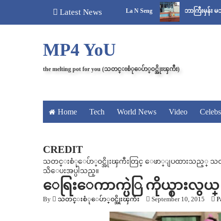
.. ညီလေး၊ ဒီမှာထိုင်
Latest News
Aung La N Seng
ဘာကြီးမှန်း မသိကြရင် - ဓ
MP4 YoU
the melting pot for you (သတင္းစံုေပ်ာ္၀င္အိုးၾကီး)
Home
Tech
World News
Video
Celebs
CREDIT
သတင္းစံုေပ်ာ္၀င္အိုးၾကီးတြင္ ေဖာ္ျပထားသည့္ သတင္း၊
သိေပးအပ္ပါသည္။
ေရြးေကာက္ပဲြ ကိုယ္စားလွယ္ 
By
သတင္းစံုေပ်ာ္၀င္အိုးၾကီး
September 10, 2015
P