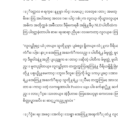
ႏုိ၀င္ဘာလ ၈ ရက္ေန႔မွာ က်င္းပမယ့္ လႊတ္ေတာ္ အမတ္ ေ
မီးေတြ အပါအ၀င္ အလႊာေပါင္းစံုက လူငယ္ ကိုယ္စားလွယ္ေလာ
အဓိက အတိုက္အခံ အမ်ိဳးသား ဒီမိုကေရစီ အဖြဲ႔ခ်ဳပ္ NLD ပါတီထ
တြ ပါ၀င္လာခဲ့တာပါ။ စာေရးဆရာ ညီပုေလးကေတာ့ လူငယ္ေတြႏု
"လူငယ္ဆိုရင္ ယံုတယ္။ သူတို႔မွာ ျဖဴစင္မႈ ရွိတယ္။ လံု႔လ
ကံဳေပါ့ေနာ္။ အေတြ႔အႀကံဳကလည္း ပါတီရဲ႕ ခ်မွတ္တဲ့ မူဝါဒ
က္ ဒီမူဝါဒနဲ႔အညီ ျပည္သူက ေတာင္းဆိုတဲ့ ပါတီက ခ်မွတ္တဲ့ 
ည္း မူတည္ပါတယ္။ လူငယ္ဆိုတာ တက္တက္ၾကြၾကြနဲ႔ ဝီရိယရွိရွိ ဇြဲကပ္
တို႔ ပစ္ပယ္ဖို႔မေကာင္းဘူး။ ဒီလူေတြကို ခ်ဥ္းကပ္ျခင္း
ရဲ႕ အေတြ႔အႀကံဳရယ္ သူတို႔ရဲ႕ ႏုပ်ိဳမႈ တက္ၾကြမႈ အား
တာ ေကာင္းတဲ့ လကၡဏာပါ။ Positive sign ပါ။ က်ေနာ္တို႔ ႀကိဳဆိ
ည္း လာႏုိင္ေသးတယ္။ အဲ့ဒီ့ဟာေတြအေပၚမွာ ကေလးေတြ လူငယ္ပီ
စိတ္လႈပ္ရွားၿပီး ေစာင့္ၾကည့္ရမွာပဲ။ "
ႏုိင္ငံေရး အခင္းအက်င္းသစ္မွာ အေတြ႔အၾကံဳႏုတဲ႔ လူငယ္မ်ိဳ