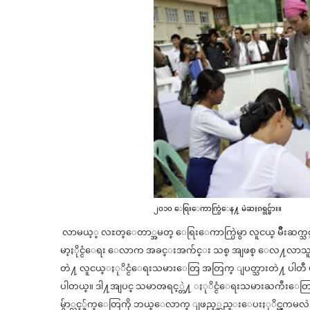
၂၀၁၀ ေရြးေကာက္ပြဲေန႔ မဲဆႏၵရွင္မ်ား။
လာမယ့္ လႊတ္ေတာ္အမတ္ ေရြးေကာက္ပြဲမွာ လူငယ္ မ်ိဳးဆက္သစ
မာ့ႏိုင္ငံေရး ေလာက အခင္းအက်င္း သစ္ အျဖစ္ ေလ႔လာ
တဲ႔ လူငယ္ႏုိင္ငံေရးသမားေတြ အတြက္ ျပတ္သားတဲ႔ ပါတ
ပါတယ္။ ဒါ႔အျပင္ သမာၻရင့္တဲ႔ ႏုိင္ငံေရးသမားႀကီးေတြရဲ႕ ၾသ
မွ်ာ္လင့္ခ်က္ေတြကို ဘယ္ေလာက္ ျဖည့္ဆည္းေပးႏုိင္ၾကမလ