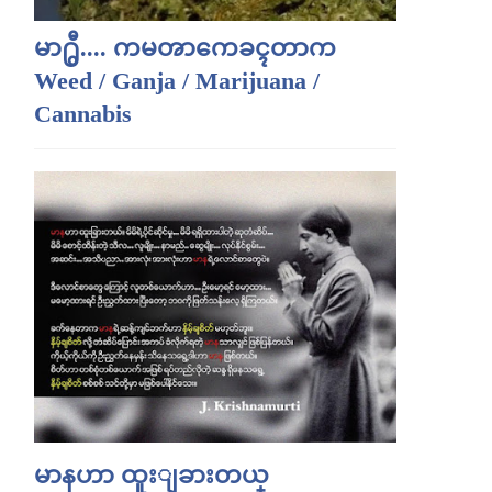
မာ႐ွီ.... ကမၻာကေခၚတာက
Weed / Ganja / Marijuana /
Cannabis
မာနဟာ ထူးျခားတယ္