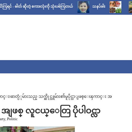
ါတ် ဆိုတဲ့ စကားလုံးကို သုံးပစ်ကြတယ်
သနပ်ခါး
AA 
ဓာတ္ပံုမ်ားသည္ သက္ဆိုင္သူမ်ား၏မူပိုင္သာျဖစ္ေၾကာင္း အ
အျဖစ္ လူငယ္ေတြ ပိုပါဝင္လာ
arty
,
Politic