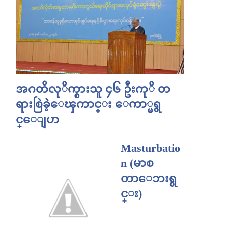
အဂတိလုိက္စားသူ ၄၆ ဦးကုိ တ
ရားစြဲခဲ့ေၾကာင္း ေကာ္မရွ
င္ေျပာ
Masturbatio
n (မာစ
တာေဘးရွ
င္း)